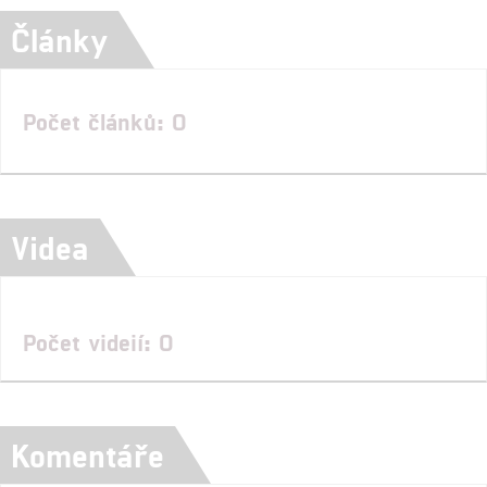
Články
Počet článků: 0
Videa
Počet videií: 0
Komentáře