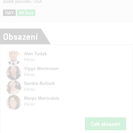
Země původu:
USA
TAGY
28 Days
Obsazení
Alan Tudyk
Herec
Viggo Mortensen
Herec
Sandra Bullock
Herec
Margo Martindale
Herec
Celé obsazení