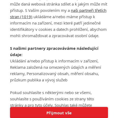
může daná webová stránka sdílet a k jakým může mít
přístup. S Vaším povolením my a
naši partneři třetích
stran (1019)
ukládáme a/nebo máme přístup k
informacím na zařízení, mezi které patří jedinečné
DISKUZE
PŘIHLÁSIT
identifikátory v cookies a datech prohlížení, abychom
REGISTROVAT
mohli shromažďovat a zpracovávat osobní údaje.
Šéfredaktorkou webu je
Petr Slavík
, e-mail
serialy@fandimefilmu.cz
S našimi partnery zpracováváme následující
údaje:
Máte-li zájem o inzerci na našem webu napište nám na e-mail
studio@koncal.com
Ukládání a/nebo přístup k informacím v zařízení,
Reklama založená na omezených údajích a měření
Ochrana osobních údajů
|
Zásady používání cookies
|
Pravidla webu
|
reklamy, Personalizovaný obsah, měření obsahu,
Upravit nastavení soukromí
průzkum publika a vývoj služeb
Pokud souhlasíte s některými nebo se všemi,
souhlasíte s používáním cookies ze strany této
stránky a pro tyto účely. Souhlas také můžete
Tato stránka používá soubory cookies.
odmítnout, ale v takovém případě vám na stránce
Přijmout vše
© 2016 – 2026 FandimeSerialum.cz / All rights reserved /
Více informací
nebudou k dispozici některé personalizované funkce.