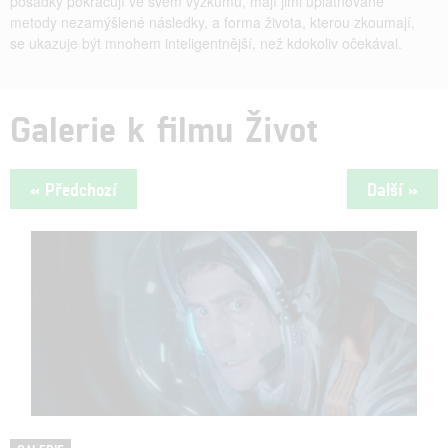
posádky pokračují ve svém výzkumu, mají jimi uplatňované
metody nezamýšlené následky, a forma života, kterou zkoumají,
se ukazuje být mnohem inteligentnější, než kdokoliv očekával.
Galerie k filmu Život
« Předchozí
Další »