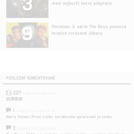
3
mezi nejhorší herní adaptace
9
Recenze: 3. série The Boys posouvá
hranice zvrácené zábavy
POSLEDNÍ KOMENTOVANÉ
221
FILM | 22.04.2026 08:53
拆彈專家
1
ČLÁNEK | 26.03.2026 15:15
Harry Potter: První trailer seriálového zpracování je venku
3
ČLÁNEK | 15.03.2026 14:56