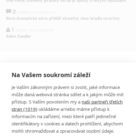
One Piece: Oblíbený pirátský seriál je zpátky s novými epizodami
2
ČLÁNEK | 15.03.2026 13:24
Nová dramatická série přiblíží skutečný únos letadla teroristy
1
OSOBA | 15.02.2026 21:37
Adam Sandler
Na Vašem soukromí záleží
Je Vaším zákonným právem si zvolit, jaké informace
může daná webová stránka sdílet a k jakým může mít
přístup. S Vaším povolením my a
naši partneři třetích
stran (1019)
ukládáme a/nebo máme přístup k
informacím na zařízení, mezi které patří jedinečné
DISKUZE
PŘIHLÁSIT
identifikátory v cookies a datech prohlížení, abychom
REGISTROVAT
mohli shromažďovat a zpracovávat osobní údaje.