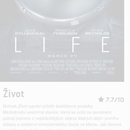
Život
7.7/10
Snímek
Život
vypráví příběh šestičlenné posádky
Mezinárodní vesmírné stanice, která se ocitá na samotném
pokraji jednoho z nejdůležitějších objevů lidských dějin: prvního
důkazu o existenci mimozemského života na Marsu. Jak členové