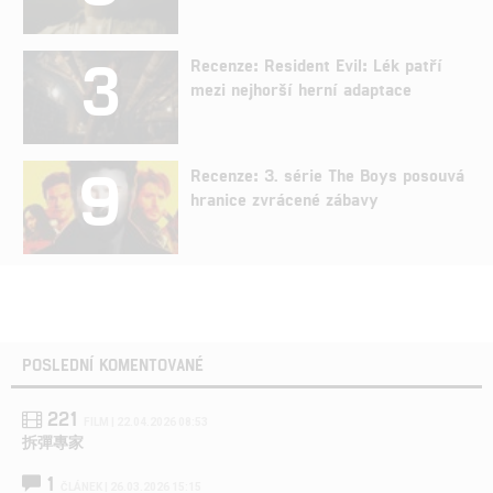
3
Recenze: Resident Evil: Lék patří
mezi nejhorší herní adaptace
9
Recenze: 3. série The Boys posouvá
hranice zvrácené zábavy
POSLEDNÍ KOMENTOVANÉ
221
FILM | 22.04.2026 08:53
拆彈專家
1
ČLÁNEK | 26.03.2026 15:15