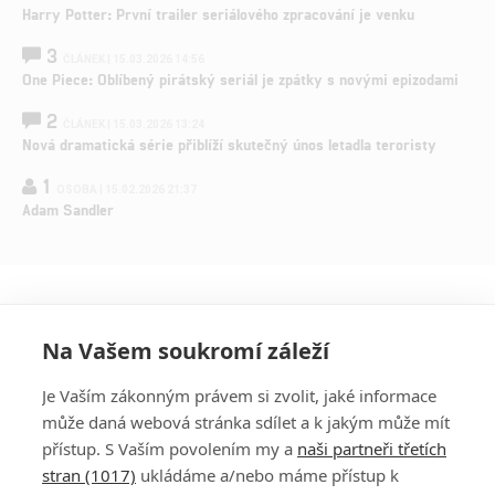
Harry Potter: První trailer seriálového zpracování je venku
3
ČLÁNEK | 15.03.2026 14:56
One Piece: Oblíbený pirátský seriál je zpátky s novými epizodami
2
ČLÁNEK | 15.03.2026 13:24
Nová dramatická série přiblíží skutečný únos letadla teroristy
1
OSOBA | 15.02.2026 21:37
Adam Sandler
Na Vašem soukromí záleží
Je Vaším zákonným právem si zvolit, jaké informace
může daná webová stránka sdílet a k jakým může mít
přístup. S Vaším povolením my a
naši partneři třetích
stran (1017)
ukládáme a/nebo máme přístup k