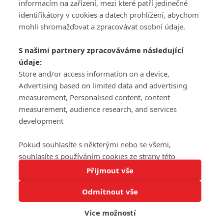
informacím na zařízení, mezi které patří jedinečné
DISKUZE
PŘIHLÁSIT
identifikátory v cookies a datech prohlížení, abychom
REGISTROVAT
mohli shromažďovat a zpracovávat osobní údaje.
Šéfredaktorkou webu je
Petr Slavík
, e-mail
serialy@fandimefilmu.cz
S našimi partnery zpracováváme následující
údaje:
Máte-li zájem o inzerci na našem webu napište nám na e-mail
studio@koncal.com
Store and/or access information on a device,
Advertising based on limited data and advertising
Ochrana osobních údajů
|
Zásady používání cookies
|
Pravidla webu
|
measurement, Personalised content, content
Upravit nastavení soukromí
measurement, audience research, and services
development
Pokud souhlasíte s některými nebo se všemi,
souhlasíte s používáním cookies ze strany této
Tato stránka používá soubory cookies.
stránky a pro tyto účely. Souhlas také můžete
Přijmout vše
© 2016 – 2026 FandimeSerialum.cz / All rights reserved /
Více informací
odmítnout, ale v takovém případě vám na stránce
Provozovatel webu je Koncal studio s.r.o.
Odmítnout vše
nebudou k dispozici některé personalizované funkce.
Rozumím
Vaše volby souhlasu se budou vztahovat pouze na
Více možností
Koncal studio s.r.o., IČO: 03604071, Lýskova 2073/57, Stodůlky, 155
tuto webovou stránku. Vaše nastavení a odvolání