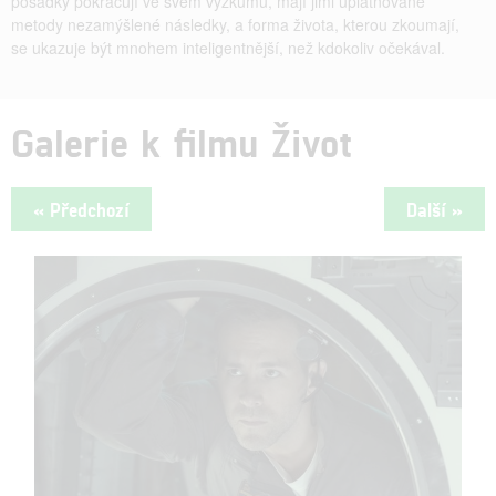
posádky pokračují ve svém výzkumu, mají jimi uplatňované
metody nezamýšlené následky, a forma života, kterou zkoumají,
se ukazuje být mnohem inteligentnější, než kdokoliv očekával.
Galerie k filmu Život
« Předchozí
Další »