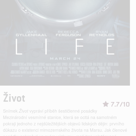
Život
7.7/10
Snímek
Život
vypráví příběh šestičlenné posádky
Mezinárodní vesmírné stanice, která se ocitá na samotném
pokraji jednoho z nejdůležitějších objevů lidských dějin: prvního
důkazu o existenci mimozemského života na Marsu. Jak členové