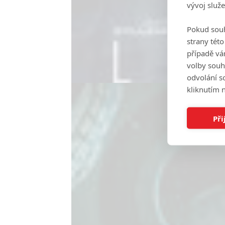
vývoj služ
Pokud souh
strany tét
případě vá
volby souh
odvolání s
kliknutím n
Při