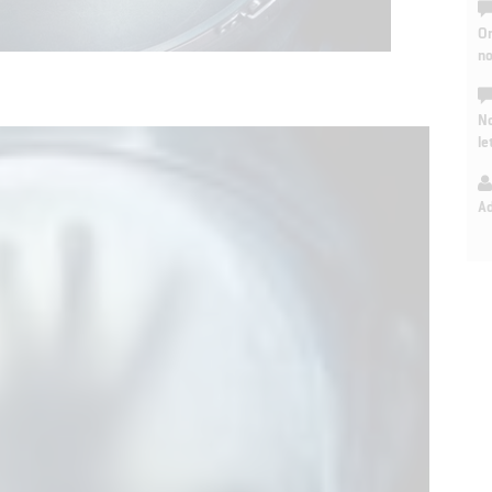
On
n
No
le
A