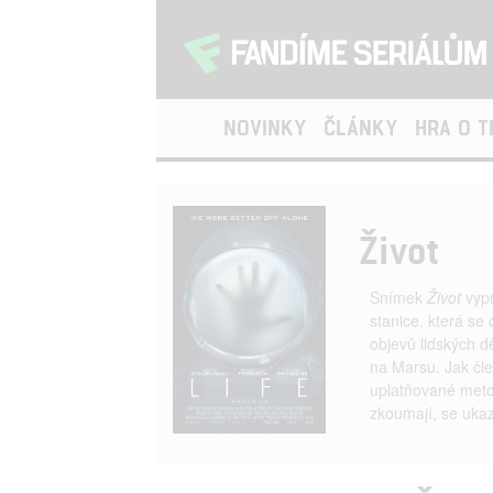
NOVINKY
ČLÁNKY
HRA O 
Život
Snímek
Život
vypr
stanice, která se
objevů lidských d
na Marsu. Jak čl
uplatňované meto
zkoumají, se ukaz