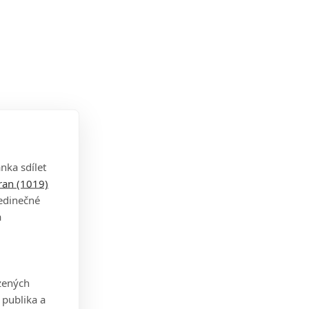
nka sdílet
tran (1019)
jedinečné
a
zených
 publika a