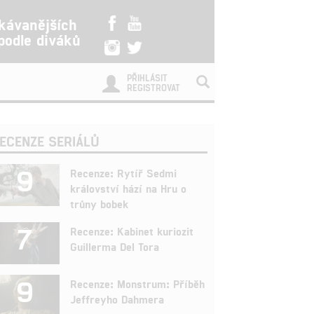
kávanějších
 podle diváků
PŘIHLÁSIT
REGISTROVAT
ECENZE SERIÁLŮ
9
Recenze: Rytíř Sedmi
království hází na Hru o
trůny bobek
7
Recenze: Kabinet kuriozit
Guillerma Del Tora
9
Recenze: Monstrum: Příběh
Jeffreyho Dahmera