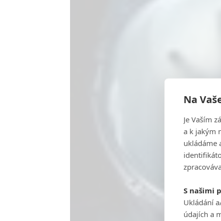
Na Vaše
Je Vaším z
a k jakým 
ukládáme a
identifiká
zpracováva
S našimi 
Ukládání a
údajích a 