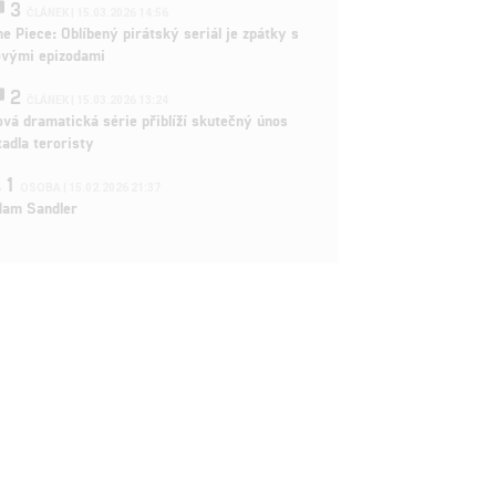
3
ČLÁNEK | 15.03.2026 14:56
e Piece: Oblíbený pirátský seriál je zpátky s
ovými epizodami
2
ČLÁNEK | 15.03.2026 13:24
vá dramatická série přiblíží skutečný únos
tadla teroristy
1
OSOBA | 15.02.2026 21:37
dam Sandler