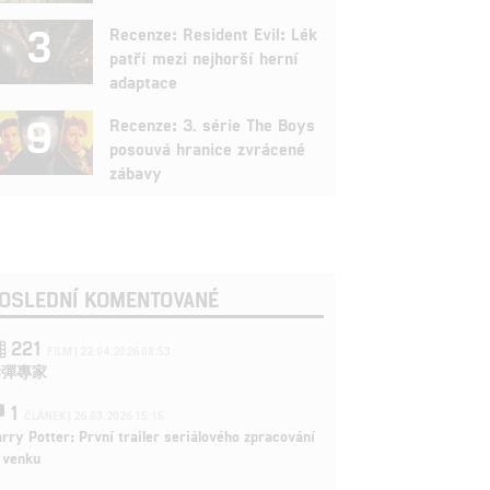
3
Recenze: Resident Evil: Lék
patří mezi nejhorší herní
adaptace
9
Recenze: 3. série The Boys
posouvá hranice zvrácené
zábavy
OSLEDNÍ KOMENTOVANÉ
221
FILM | 22.04.2026 08:53
拆彈專家
1
ČLÁNEK | 26.03.2026 15:15
rry Potter: První trailer seriálového zpracování
 venku