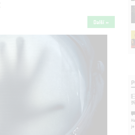
t
Další »
P
Ha
je