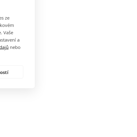
es ze
takovém
. Vaše
stavení a
dajů
nebo
ostí