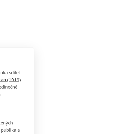
nka sdílet
tran (1019)
jedinečné
a
zených
 publika a