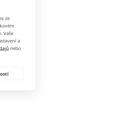
es ze
takovém
. Vaše
stavení a
dajů
nebo
ostí