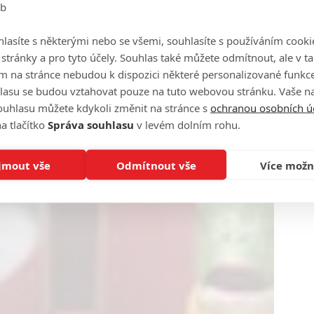
eb
lasíte s některými nebo se všemi, souhlasíte s používáním cooki
o stránky a pro tyto účely. Souhlas také můžete odmítnout, ale v 
m na stránce nebudou k dispozici některé personalizované funkce
lasu se budou vztahovat pouze na tuto webovou stránku. Vaše na
ouhlasu můžete kdykoli změnit na stránce s
ochranou osobních ú
a tlačítko
Správa souhlasu
v levém dolním rohu.
jmout vše
Odmítnout vše
Více možn