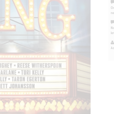
On
n
No
le
A