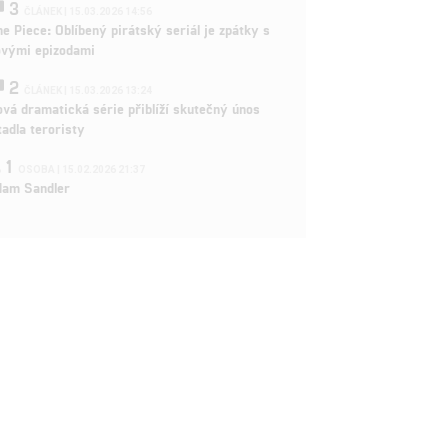
3
ČLÁNEK | 15.03.2026 14:56
e Piece: Oblíbený pirátský seriál je zpátky s
ovými epizodami
2
ČLÁNEK | 15.03.2026 13:24
vá dramatická série přiblíží skutečný únos
tadla teroristy
1
OSOBA | 15.02.2026 21:37
dam Sandler