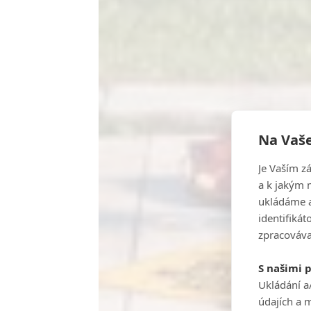
Na Vaše
Je Vaším z
a k jakým 
ukládáme a
identifiká
zpracováva
S našimi 
Ukládání a
údajích a 