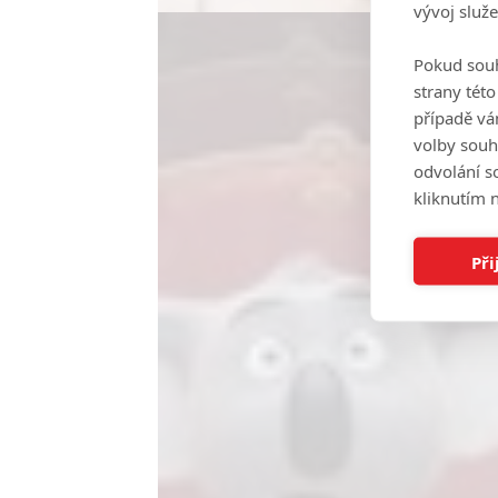
vývoj služ
Pokud souh
strany tét
případě vá
volby souh
odvolání s
kliknutím n
Při