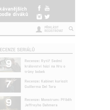
kávanějších
 podle diváků
PŘIHLÁSIT
REGISTROVAT
ECENZE SERIÁLŮ
9
Recenze: Rytíř Sedmi
království hází na Hru o
trůny bobek
7
Recenze: Kabinet kuriozit
Guillerma Del Tora
9
Recenze: Monstrum: Příběh
Jeffreyho Dahmera