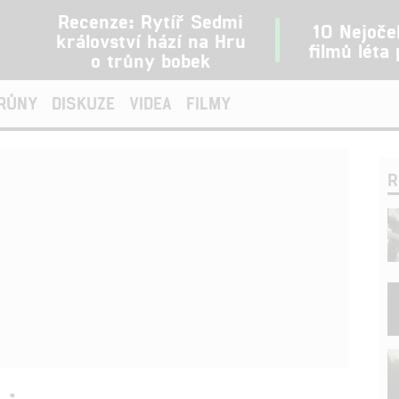
Recenze: Rytíř Sedmi
10 Nejoče
království hází na Hru
filmů léta
o trůny bobek
TRŮNY
DISKUZE
VIDEA
FILMY
R