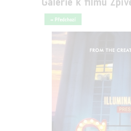
Galerie k filmu Zpív
« Předchozí