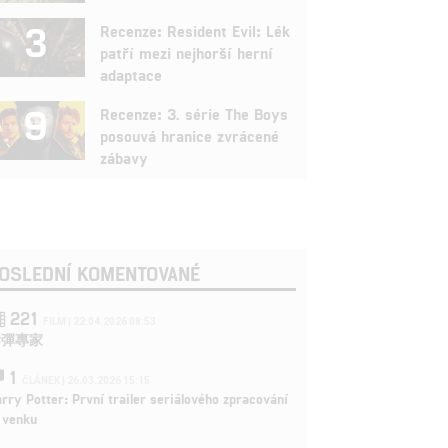
3
Recenze: Resident Evil: Lék
patří mezi nejhorší herní
adaptace
9
Recenze: 3. série The Boys
posouvá hranice zvrácené
zábavy
OSLEDNÍ KOMENTOVANÉ
221
FILM | 22.04.2026 08:53
拆彈專家
1
ČLÁNEK | 26.03.2026 15:15
rry Potter: První trailer seriálového zpracování
 venku