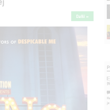
ej
Další »
P
Ha
je