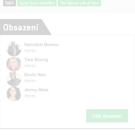
TAGY
Tajný život mazlíčků
The Secret Life of Pets
Obsazení
Hannibal Buress
Herec
Tara Strong
Herec
Kevin Hart
Herec
Jenny Slate
Herec
Celé obsazení