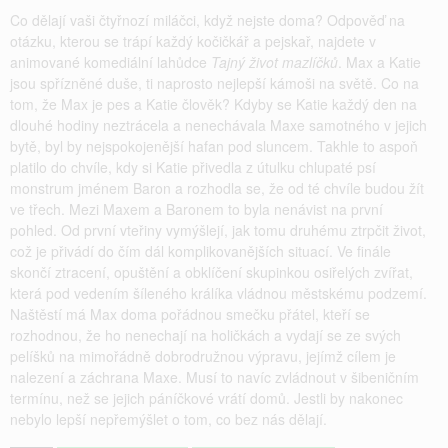
Co dělají vaši čtyřnozí miláčci, když nejste doma? Odpověď na
otázku, kterou se trápí každý kočičkář a pejskař, najdete v
animované komediální lahůdce
Tajný život mazlíčků
. Max a Katie
jsou spřízněné duše, ti naprosto nejlepší kámoši na světě. Co na
tom, že Max je pes a Katie člověk? Kdyby se Katie každý den na
dlouhé hodiny neztrácela a nenechávala Maxe samotného v jejich
bytě, byl by nejspokojenější hafan pod sluncem. Takhle to aspoň
platilo do chvíle, kdy si Katie přivedla z útulku chlupaté psí
monstrum jménem Baron a rozhodla se, že od té chvíle budou žít
ve třech. Mezi Maxem a Baronem to byla nenávist na první
pohled. Od první vteřiny vymýšlejí, jak tomu druhému ztrpčit život,
což je přivádí do čím dál komplikovanějších situací. Ve finále
skončí ztracení, opuštění a obklíčení skupinkou osiřelých zvířat,
která pod vedením šíleného králíka vládnou městskému podzemí.
Naštěstí má Max doma pořádnou smečku přátel, kteří se
rozhodnou, že ho nenechají na holičkách a vydají se ze svých
pelíšků na mimořádně dobrodružnou výpravu, jejímž cílem je
nalezení a záchrana Maxe. Musí to navíc zvládnout v šibeničním
termínu, než se jejich páníčkové vrátí domů. Jestli by nakonec
nebylo lepší nepřemýšlet o tom, co bez nás dělají.