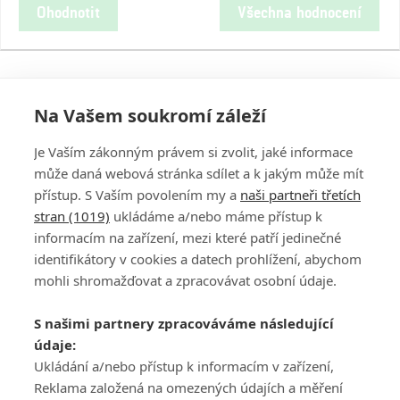
Ohodnotit
Všechna hodnocení
Na Vašem soukromí záleží
Je Vaším zákonným právem si zvolit, jaké informace
může daná webová stránka sdílet a k jakým může mít
přístup. S Vaším povolením my a
naši partneři třetích
stran (1019)
ukládáme a/nebo máme přístup k
informacím na zařízení, mezi které patří jedinečné
DISKUZE
PŘIHLÁSIT
identifikátory v cookies a datech prohlížení, abychom
REGISTROVAT
mohli shromažďovat a zpracovávat osobní údaje.
Šéfredaktorkou webu je
Petr Slavík
, e-mail
serialy@fandimefilmu.cz
S našimi partnery zpracováváme následující
údaje:
Máte-li zájem o inzerci na našem webu napište nám na e-mail
Ukládání a/nebo přístup k informacím v zařízení,
studio@koncal.com
Reklama založená na omezených údajích a měření
Ochrana osobních údajů
|
Zásady používání cookies
|
Pravidla webu
|