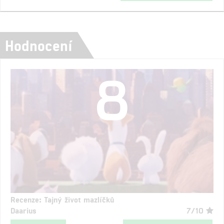
Hodnocení
8
Recenze: Tajný život mazlíčků
Daarius
7/10