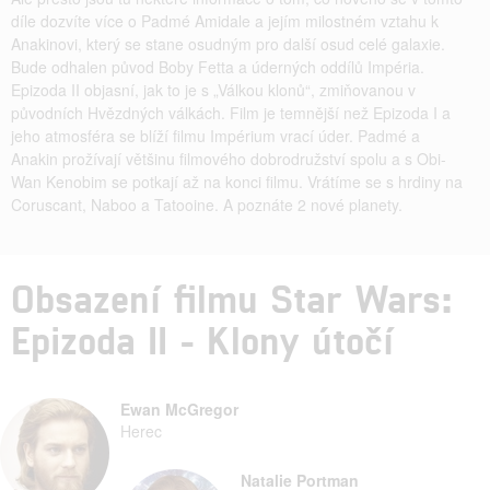
díle dozvíte více o Padmé Amidale a jejím milostném vztahu k
Anakinovi, který se stane osudným pro další osud celé galaxie.
Bude odhalen původ Boby Fetta a úderných oddílů Impéria.
Epizoda II objasní, jak to je s „Válkou klonů“, zmiňovanou v
původních Hvězdných válkách. Film je temnější než Epizoda I a
jeho atmosféra se blíží filmu Impérium vrací úder. Padmé a
Anakin prožívají většinu filmového dobrodružství spolu a s Obi-
Wan Kenobim se potkají až na konci filmu. Vrátíme se s hrdiny na
Coruscant, Naboo a Tatooine. A poznáte 2 nové planety.
Obsazení filmu Star Wars:
Epizoda II - Klony útočí
Ewan McGregor
Herec
Natalie Portman