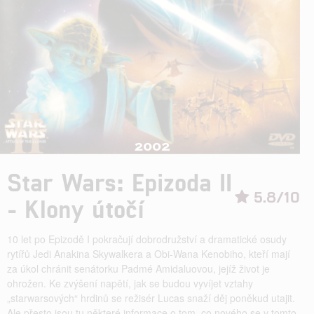
Star Wars: Epizoda II
5.8/10
- Klony útočí
10 let po Epizodě I pokračují dobrodružství a dramatické osudy
rytířů Jedi Anakina Skywalkera a Obi-Wana Kenobiho, kteří mají
za úkol chránit senátorku Padmé Amidaluovou, jejíž život je
ohrožen. Ke zvýšení napětí, jak se budou vyvíjet vztahy
„starwarsových“ hrdinů se režisér Lucas snaží děj poněkud utajit.
Ale přesto jsou tu některé informace o tom, co nového se v tomto