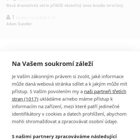
Nová dramatická série přiblíží skutečný únos letadla teroristy
1
OSOBA | 15.02.2026 21:37
Adam Sandler
Na Vašem soukromí záleží
Je Vaším zákonným právem si zvolit, jaké informace
může daná webová stránka sdílet a k jakým může mít
přístup. S Vaším povolením my a
naši partneři třetích
stran (1017)
ukládáme a/nebo máme přístup k
informacím na zařízení, mezi které patří jedinečné
DISKUZE
PŘIHLÁSIT
identifikátory v cookies a datech prohlížení, abychom
REGISTROVAT
mohli shromažďovat a zpracovávat osobní údaje.
Šéfredaktorkou webu je
Petr Slavík
, e-mail
serialy@fandimefilmu.cz
S našimi partnery zpracováváme následující