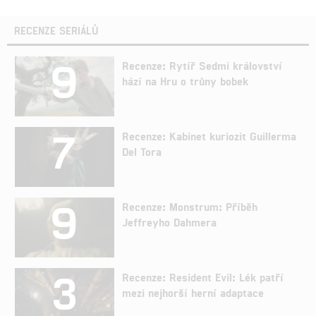
RECENZE SERIÁLŮ
9
Recenze: Rytíř Sedmi království
hází na Hru o trůny bobek
7
Recenze: Kabinet kuriozit Guillerma
Del Tora
9
Recenze: Monstrum: Příběh
Jeffreyho Dahmera
3
Recenze: Resident Evil: Lék patří
mezi nejhorší herní adaptace