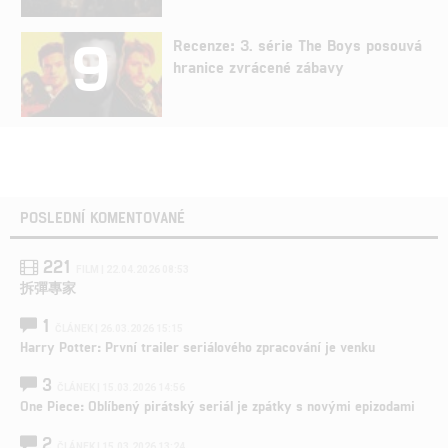
9
Recenze: 3. série The Boys posouvá
hranice zvrácené zábavy
POSLEDNÍ KOMENTOVANÉ
221
FILM | 22.04.2026 08:53
拆彈專家
1
ČLÁNEK | 26.03.2026 15:15
Harry Potter: První trailer seriálového zpracování je venku
3
ČLÁNEK | 15.03.2026 14:56
One Piece: Oblíbený pirátský seriál je zpátky s novými epizodami
2
ČLÁNEK | 15.03.2026 13:24