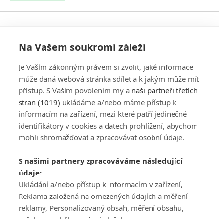
Na Vašem soukromí záleží
Je Vaším zákonným právem si zvolit, jaké informace
může daná webová stránka sdílet a k jakým může mít
přístup. S Vaším povolením my a
naši partneři třetích
stran (1019)
ukládáme a/nebo máme přístup k
informacím na zařízení, mezi které patří jedinečné
DISKUZE
PŘIHLÁSIT
identifikátory v cookies a datech prohlížení, abychom
REGISTROVAT
mohli shromažďovat a zpracovávat osobní údaje.
Šéfredaktorkou webu je
Petr Slavík
, e-mail
serialy@fandimefilmu.cz
S našimi partnery zpracováváme následující
údaje:
Máte-li zájem o inzerci na našem webu napište nám na e-mail
studio@koncal.com
Ukládání a/nebo přístup k informacím v zařízení,
Reklama založená na omezených údajích a měření
Ochrana osobních údajů
|
Zásady používání cookies
|
Pravidla webu
|
reklamy, Personalizovaný obsah, měření obsahu,
Upravit nastavení soukromí