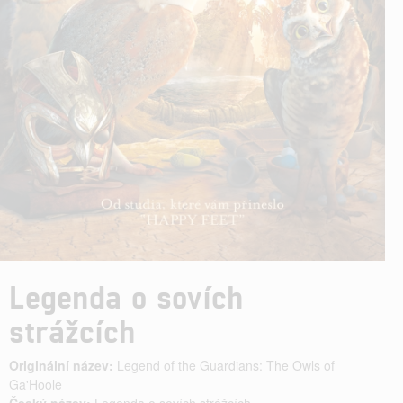
Legenda o sovích
strážcích
Originální název:
Legend of the Guardians: The Owls of
Ga'Hoole