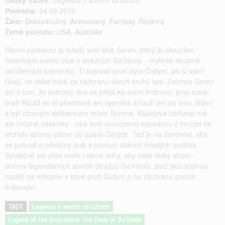
Český název:
Legenda o sovích strážcích
Premiéra:
24.09.2010
Žánr:
Dobrodružný
,
Animovaný
,
Fantasy
,
Rodinný
Země původu:
USA
,
Austrálie
Hlavní postavou je mladý soví kluk Soren, který je okouzlen
historkami svého otce o strážcích Ga’Hoolu - mýtické skupině
okřídlených bojovníků. Ti bojovali proti zlým Čistým, jak si sami
říkají, ve velké bitvě za záchranu všech druhů sov. Zatímco Soren
sní o tom, že jednoho dne se přidá ke svým hrdinům, jeho starší
bratr Kludd se té představě jen vysmívá a touží jen po lovu, létání
a být otcovým oblíbencem místo Sorena. Kluddova žárlivost má
ale hrůzné následky - oba soví sourozenci vypadnou z hnízda na
vrcholu stromu přímo do spárů Čistých. Teď je na Sorenovi, aby
se pokusil o odvážný únik s pomocí dalších mladých soviček.
Společně letí přes moře i skrze mlhy, aby našli Velký strom -
domov legendárních sovích Strážců Ga’Hoolu, jenž jsou jedinou
nadějí na vítězství v bitvě proti Čistým a na záchranu sovích
království.
TAGY
Legenda o sovích strážcích
Legend of the Guardians: The Owls of Ga'Hoole