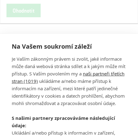
Ohodnotit
Na Vašem soukromí záleží
Je Vaším zákonným právem si zvolit, jaké informace
může daná webová stránka sdílet a k jakým může mít
přístup. S Vaším povolením my a
naši partneři třetích
stran (1019)
ukládáme a/nebo máme přístup k
informacím na zařízení, mezi které patří jedinečné
DISKUZE
PŘIHLÁSIT
identifikátory v cookies a datech prohlížení, abychom
REGISTROVAT
mohli shromažďovat a zpracovávat osobní údaje.
Šéfredaktorkou webu je
Petr Slavík
, e-mail
serialy@fandimefilmu.cz
S našimi partnery zpracováváme následující
údaje:
Máte-li zájem o inzerci na našem webu napište nám na e-mail
studio@koncal.com
Ukládání a/nebo přístup k informacím v zařízení,