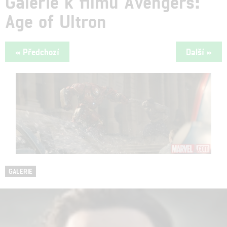
Galerie k filmu Avengers:
Age of Ultron
« Předchozí
Další »
GALERIE