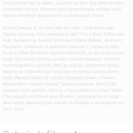
osud planety visí na vlásku. Je právě na nich, aby překazili plány
zločinného Ultrona. Dobrodružství celosvětového měřítka bude
stát na nelehkých spojenectvích a nečekaných činech.
Robert Downey Jr. se vrací jako Iron Man, Chris Evans jako
Captain America, Chris Hemsworth jako Thor a Mark Ruffalo jako
Hulk. Společně se Scarlett Johansson (Black Widow), Jeremym
Rennerem (Hawkeye) a podporou Samuela L. Jacksona (Nick
Fury) a Cobie Smulders (agentka Maria Hill), se tým musí znovu
spojit, aby porazil Ultrona v podání Jamese Spadera, děsivého
technologického nepřítele, který je posedlý vyhlazením lidstva.
Mezitím se hrdinové musí vypořádat se dvěma novými silnými
hráči, Wandou Maximoff v podání Elizabeth Olsen a Pietrem
Maximoffem v podání Aarona Taylora-Johnsona. Starý přítel
dostane novou podobu, když se z Paula Bettanyho stane Vision.
Film napsal a zrežíroval Joss Whedon, produkuje Kevin Feige.
Akcí nabitá napínavá jízda vstoupí do českých a slovenských kin
30.4. 2015.