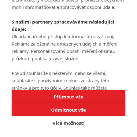
mohli shromažďovat a zpracovávat osobní údaje.
S našimi partnery zpracováváme následující
údaje:
Ukládání a/nebo přístup k informacím v zařízení,
Reklama založená na omezených údajích a měření
reklamy, Personalizovaný obsah, měření obsahu,
průzkum publika a vývoj služeb
Pokud souhlasíte s některými nebo se všemi,
souhlasíte s používáním cookies ze strany této
stránky a pro tyto účely. Souhlas také můžete
Tato stránka používá soubory cookies.
odmítnout, ale v takovém případě vám na stránce
Přijmout vše
Více informací
nebudou k dispozici některé personalizované funkce.
Odmítnout vše
Vaše volby souhlasu se budou vztahovat pouze na
Rozumím
tuto webovou stránku. Vaše nastavení a odvolání
Více možností
souhlasu můžete kdykoli změnit na stránce s
ochranou osobních údajů
nebo kliknutím na tlačítko