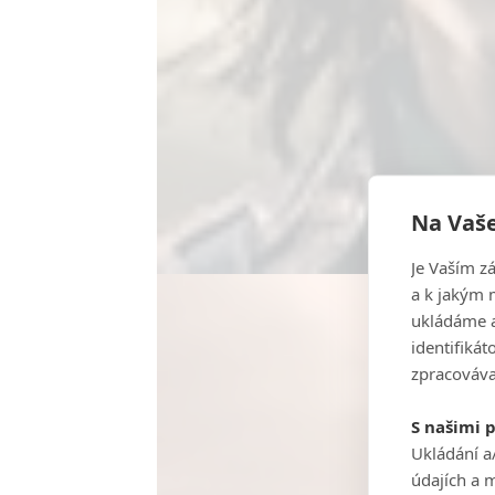
Na Vaše
Je Vaším z
a k jakým 
ukládáme a
identifiká
zpracováva
S našimi 
Ukládání a
údajích a 