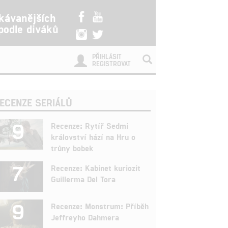
kávanějších
 podle diváků
PŘIHLÁSIT
REGISTROVAT
ECENZE SERIÁLŮ
9
Recenze: Rytíř Sedmi
království hází na Hru o
trůny bobek
7
Recenze: Kabinet kuriozit
Guillerma Del Tora
9
Recenze: Monstrum: Příběh
Jeffreyho Dahmera