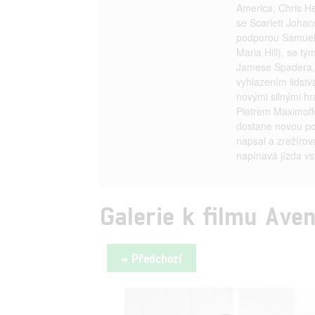
America, Chris H
se Scarlett Joh
podporou Samuela
Maria Hill), se tý
Jamese Spadera, d
vyhlazením lidst
novými silnými h
Pietrem Maximoff
dostane novou po
napsal a zrežírov
napínavá jízda vs
Galerie k filmu Aven
« Předchozí