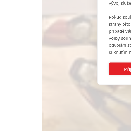
vývoj služ
Pokud souh
strany tét
případě vá
volby souh
odvolání s
kliknutím n
Při