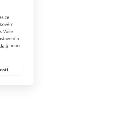
es ze
takovém
. Vaše
stavení a
dajů
nebo
ostí