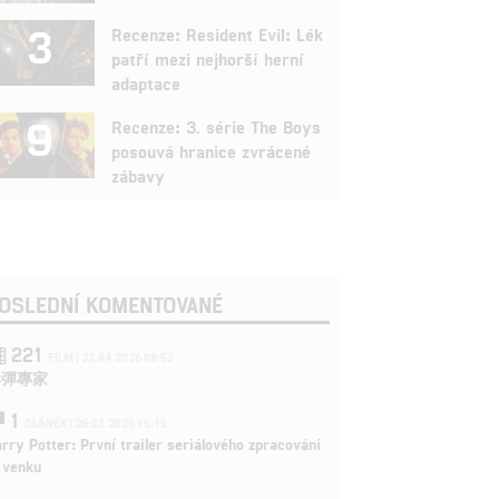
3
Recenze: Resident Evil: Lék
patří mezi nejhorší herní
adaptace
9
Recenze: 3. série The Boys
posouvá hranice zvrácené
zábavy
OSLEDNÍ KOMENTOVANÉ
221
FILM | 22.04.2026 08:53
拆彈專家
1
ČLÁNEK | 26.03.2026 15:15
rry Potter: První trailer seriálového zpracování
 venku