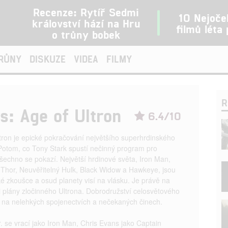
Recenze: Rytíř Sedmi
10 Nejoče
království hází na Hru
filmů léta
o trůny bobek
TRŮNY
DISKUZE
VIDEA
FILMY
R
s: Age of Ultron
6.4/10
tron je epické pokračování největšího superhrdinského
Potom, co Tony Stark spustí nečinný program pro
šechno se pokazí. Největší hrdinové světa, Iron Man,
 Thor, Neuvěřitelný Hulk, Black Widow a Hawkeye, jsou
é zkoušce a osud planety visí na vlásku. Je právě na
li plány zločinného Ultrona. Dobrodružství celosvětového
t na nelehkých spojenectvích a nečekaných činech.
 se vrací jako Iron Man, Chris Evans jako Captain