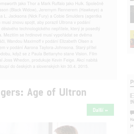
emsworth jako Thor a Mark Ruffalo jako Hulk. Společně
ansson (Black Widow), Jeremym Rennerem (Hawkeye) a
 L. Jacksona (Nick Fury) a Cobie Smulders (agentka
m musí znovu spojit, aby porazil Ultrona v podání
ěsivého technologického nepřítele, který je posedlý
va. Mezitím se hrdinové musí vypořádat se dvěma
ráči, Wandou Maximoff v podání Elizabeth Olsen a
em v podání Aarona Taylora-Johnsona. Starý přítel
dobu, když se z Paula Bettanyho stane Vision. Film
al Joss Whedon, produkuje Kevin Feige. Akcí nabitá
toupí do českých a slovenských kin 30.4. 2015.
P
gers: Age of Ultron
Další »
Ha
je