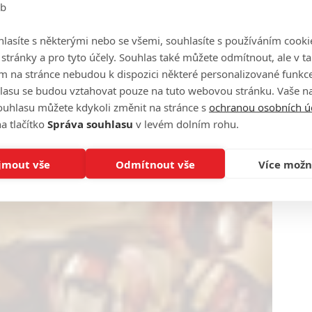
eb
lasíte s některými nebo se všemi, souhlasíte s používáním cooki
o stránky a pro tyto účely. Souhlas také můžete odmítnout, ale v 
m na stránce nebudou k dispozici některé personalizované funkce
lasu se budou vztahovat pouze na tuto webovou stránku. Vaše na
ouhlasu můžete kdykoli změnit na stránce s
ochranou osobních ú
a tlačítko
Správa souhlasu
v levém dolním rohu.
jmout vše
Odmítnout vše
Více možn