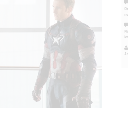
On
n
No
le
A