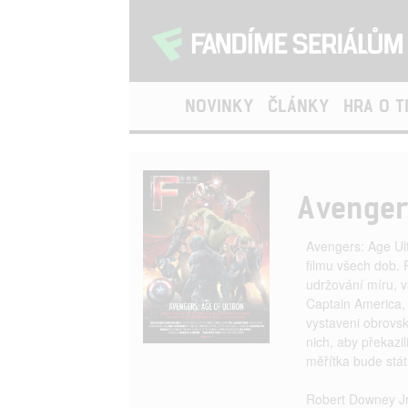
NOVINKY
ČLÁNKY
HRA O 
Avenger
Avengers: Age Ul
filmu všech dob. 
udržování míru, v
Captain America,
vystaveni obrovsk
nich, aby překazi
měřítka bude stá
Robert Downey Jr.