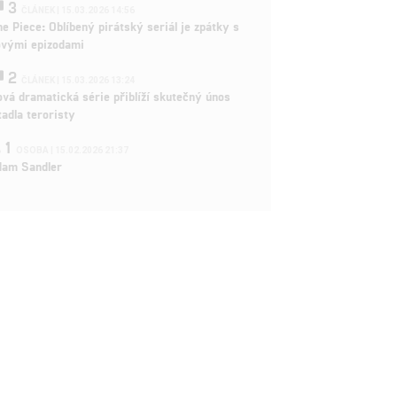
3
ČLÁNEK | 15.03.2026 14:56
e Piece: Oblíbený pirátský seriál je zpátky s
ovými epizodami
2
ČLÁNEK | 15.03.2026 13:24
vá dramatická série přiblíží skutečný únos
tadla teroristy
1
OSOBA | 15.02.2026 21:37
dam Sandler