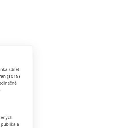
nka sdílet
tran (1019)
jedinečné
a
zených
 publika a