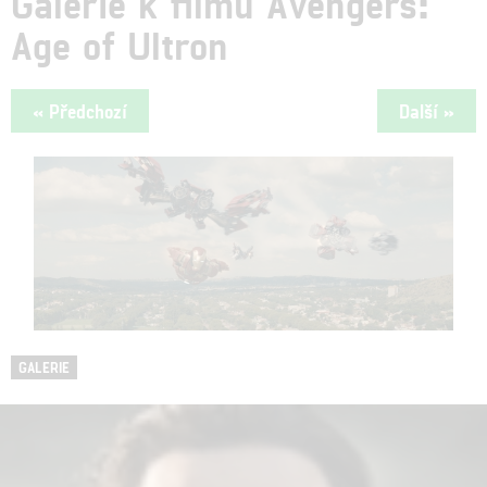
Galerie k filmu Avengers:
Age of Ultron
« Předchozí
Další »
GALERIE