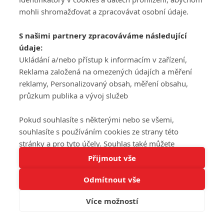
mohli shromažďovat a zpracovávat osobní údaje.
S našimi partnery zpracováváme následující
údaje:
Ukládání a/nebo přístup k informacím v zařízení,
Reklama založená na omezených údajích a měření
reklamy, Personalizovaný obsah, měření obsahu,
průzkum publika a vývoj služeb
Pokud souhlasíte s některými nebo se všemi,
souhlasíte s používáním cookies ze strany této
stránky a pro tyto účely. Souhlas také můžete
Tato stránka používá soubory cookies.
odmítnout, ale v takovém případě vám na stránce
Přijmout vše
Více informací
nebudou k dispozici některé personalizované funkce.
Odmítnout vše
Vaše volby souhlasu se budou vztahovat pouze na
Rozumím
tuto webovou stránku. Vaše nastavení a odvolání
Více možností
souhlasu můžete kdykoli změnit na stránce s
ochranou osobních údajů
nebo kliknutím na tlačítko