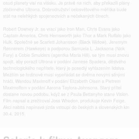
osud planety visí na vlásku. Je právě na nich, aby překazili plány
zločinného Ultrona. Dobrodružství celosvětového měřítka bude
stát na nelehkých spojenectvích a nečekaných činech.
Robert Downey Jr. se vrací jako Iron Man, Chris Evans jako
Captain America, Chris Hemsworth jako Thor a Mark Ruffalo jako
Hulk. Společně se Scarlett Johansson (Black Widow), Jeremym
Rennerem (Hawkeye) a podporou Samuela L. Jacksona (Nick
Fury) a Cobie Smulders (agentka Maria Hill), se tým musí znovu
spojit, aby porazil Ultrona v podání Jamese Spadera, děsivého
technologického nepřítele, který je posedlý vyhlazením lidstva.
Mezitím se hrdinové musí vypořádat se dvěma novými silnými
hráči, Wandou Maximoff v podání Elizabeth Olsen a Pietrem
Maximoffem v podání Aarona Taylora-Johnsona. Starý přítel
dostane novou podobu, když se z Paula Bettanyho stane Vision.
Film napsal a zrežíroval Joss Whedon, produkuje Kevin Feige.
Akcí nabitá napínavá jízda vstoupí do českých a slovenských kin
30.4. 2015.