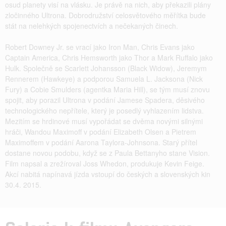
osud planety visí na vlásku. Je právě na nich, aby překazili plány
zločinného Ultrona. Dobrodružství celosvětového měřítka bude
stát na nelehkých spojenectvích a nečekaných činech.
Robert Downey Jr. se vrací jako Iron Man, Chris Evans jako
Captain America, Chris Hemsworth jako Thor a Mark Ruffalo jako
Hulk. Společně se Scarlett Johansson (Black Widow), Jeremym
Rennerem (Hawkeye) a podporou Samuela L. Jacksona (Nick
Fury) a Cobie Smulders (agentka Maria Hill), se tým musí znovu
spojit, aby porazil Ultrona v podání Jamese Spadera, děsivého
technologického nepřítele, který je posedlý vyhlazením lidstva.
Mezitím se hrdinové musí vypořádat se dvěma novými silnými
hráči, Wandou Maximoff v podání Elizabeth Olsen a Pietrem
Maximoffem v podání Aarona Taylora-Johnsona. Starý přítel
dostane novou podobu, když se z Paula Bettanyho stane Vision.
Film napsal a zrežíroval Joss Whedon, produkuje Kevin Feige.
Akcí nabitá napínavá jízda vstoupí do českých a slovenských kin
30.4. 2015.