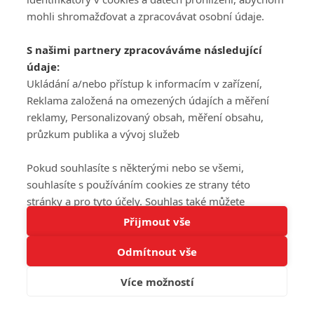
mohli shromažďovat a zpracovávat osobní údaje.
S našimi partnery zpracováváme následující
údaje:
Ukládání a/nebo přístup k informacím v zařízení,
Reklama založená na omezených údajích a měření
reklamy, Personalizovaný obsah, měření obsahu,
průzkum publika a vývoj služeb
Pokud souhlasíte s některými nebo se všemi,
souhlasíte s používáním cookies ze strany této
stránky a pro tyto účely. Souhlas také můžete
Tato stránka používá soubory cookies.
odmítnout, ale v takovém případě vám na stránce
Přijmout vše
Více informací
nebudou k dispozici některé personalizované funkce.
Odmítnout vše
Vaše volby souhlasu se budou vztahovat pouze na
Rozumím
tuto webovou stránku. Vaše nastavení a odvolání
Více možností
souhlasu můžete kdykoli změnit na stránce s
ochranou osobních údajů
nebo kliknutím na tlačítko