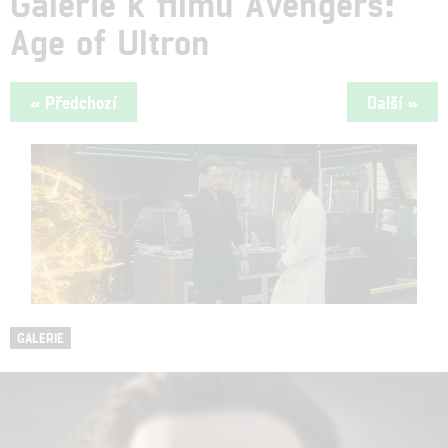
Galerie k filmu Avengers:
Age of Ultron
« Předchozí
Další »
GALERIE