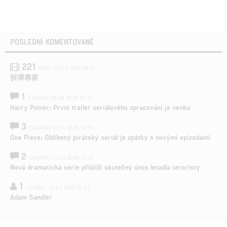
POSLEDNÍ KOMENTOVANÉ
221
FILM | 22.04.2026 08:53
拆彈專家
1
ČLÁNEK | 26.03.2026 15:15
Harry Potter: První trailer seriálového zpracování je venku
3
ČLÁNEK | 15.03.2026 14:56
One Piece: Oblíbený pirátský seriál je zpátky s novými epizodami
2
ČLÁNEK | 15.03.2026 13:24
Nová dramatická série přiblíží skutečný únos letadla teroristy
1
OSOBA | 15.02.2026 21:37
Adam Sandler