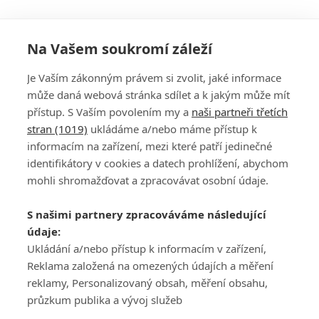
Na Vašem soukromí záleží
Je Vaším zákonným právem si zvolit, jaké informace
může daná webová stránka sdílet a k jakým může mít
přístup. S Vaším povolením my a
naši partneři třetích
stran (1019)
ukládáme a/nebo máme přístup k
informacím na zařízení, mezi které patří jedinečné
DISKUZE
PŘIHLÁSIT
identifikátory v cookies a datech prohlížení, abychom
REGISTROVAT
mohli shromažďovat a zpracovávat osobní údaje.
Šéfredaktorkou webu je
Petr Slavík
, e-mail
serialy@fandimefilmu.cz
S našimi partnery zpracováváme následující
údaje:
Máte-li zájem o inzerci na našem webu napište nám na e-mail
Ukládání a/nebo přístup k informacím v zařízení,
studio@koncal.com
Reklama založená na omezených údajích a měření
Ochrana osobních údajů
|
Zásady používání cookies
|
Pravidla webu
|
reklamy, Personalizovaný obsah, měření obsahu,
Upravit nastavení soukromí
průzkum publika a vývoj služeb