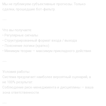
Мы не публикуем субъективные прогнозы. Только
сделки, прошедшие бот-фильтр.
---
Что вы получаете:
• Регулярные сигналы
• Структурированный формат входа / выхода
• Пояснение логики (кратко)
• Минимум теории — максимум прикладного действия
---
Условия работы:
Система предлагает наиболее вероятный сценарий, а
не 100% результат.
Соблюдение риск-менеджмента и дисциплины — ваша
зона ответственности.
---