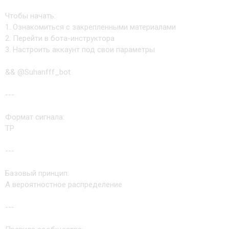
Чтобы начать:
1. Ознакомиться с закрепленными материалами
2. Перейти в бота-инструктора
3. Настроить аккаунт под свои параметры
&& @Suhanfff_bot
---
Формат сигнала:
TP
---
Базовый принцип:
А вероятностное распределение
---