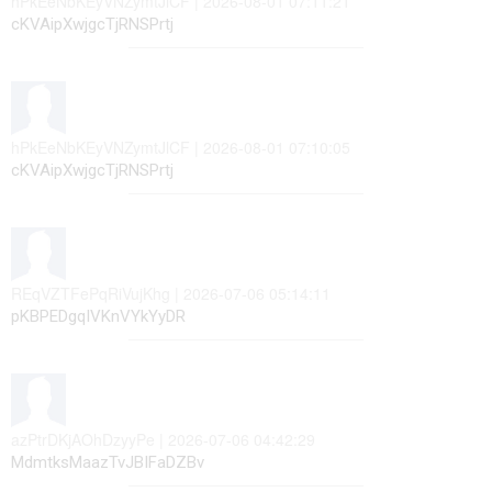
hPkEeNbKEyVNZymtJlCF | 2026-08-01 07:11:21
cKVAipXwjgcTjRNSPrtj
hPkEeNbKEyVNZymtJlCF | 2026-08-01 07:10:05
cKVAipXwjgcTjRNSPrtj
REqVZTFePqRiVujKhg | 2026-07-06 05:14:11
pKBPEDgqIVKnVYkYyDR
azPtrDKjAOhDzyyPe | 2026-07-06 04:42:29
MdmtksMaazTvJBIFaDZBv