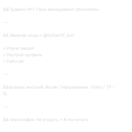
&&Правило №1: Риск-менеджмент обязателен.
---
&& Жмякай сюда > @Suhanfff_bot
> Изучи закреп
> Настрой профиль
> Работай
---
&&Формат жесткий: Актив / Направление / Entry / TP /
SL
---
&& Философия: Не угадать > А посчитать