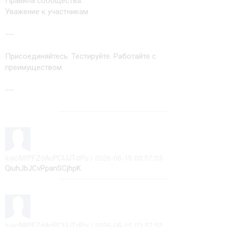
Правила сообщества:
Уважение к участникам
---
Присоединяйтесь. Тестируйте. Работайте с
преимуществом.
---
luyciMlPFZdAcPCfJJTdPu | 2026-06-15 03:57:53
QiuhJbJCvPpanSCjhpK
luyciMlPFZdAcPCfJJTdPu | 2026-06-15 03:57:52