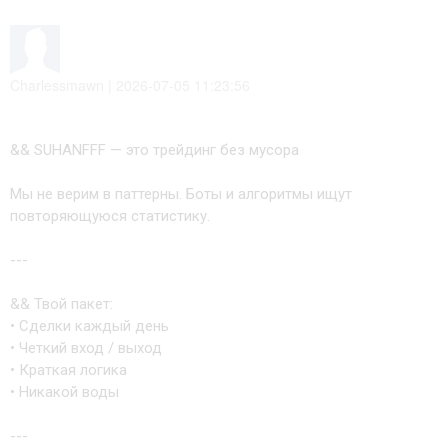
Charlessmawn | 2026-07-05 11:23:56
&& SUHANFFF — это трейдинг без мусора
Мы не верим в паттерны. Боты и алгоритмы ищут
повторяющуюся статистику.
---
&& Твой пакет:
• Сделки каждый день
• Четкий вход / выход
• Краткая логика
• Никакой воды
---