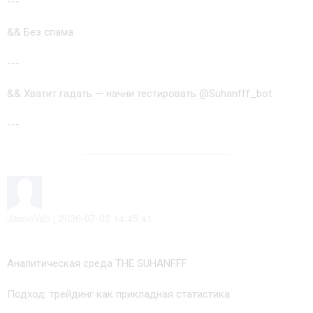
---
&& Без спама
---
&& Хватит гадать — начни тестировать @Suhanfff_bot
---
JasonVab | 2026-07-02 14:45:41
Аналитическая среда THE SUHANFFF.
Подход: трейдинг как прикладная статистика.