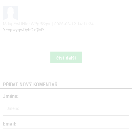
MdupYwUNIdkWPgBSgsr | 2026-06-12 14:11:34
YEvpwyqwDyhGxQMY
číst další
PŘIDAT NOVÝ KOMENTÁŘ
Jméno:
Email: