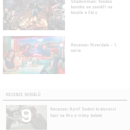
Shadowman: Voodoo
komiks se zaměří na
kouzla a čáry
Recenze: Riverdale - 1.
série
RECENZE SERIÁLŮ
9
Recenze: Rytíř Sedmi království
hází na Hru o trůny bobek