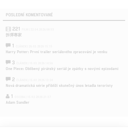
POSLEDNÍ KOMENTOVANÉ
221
FILM | 22.04.2026 08:53
拆彈專家
1
ČLÁNEK | 26.03.2026 15:15
Harry Potter: První trailer seriálového zpracování je venku
3
ČLÁNEK | 15.03.2026 14:56
One Piece: Oblíbený pirátský seriál je zpátky s novými epizodami
2
ČLÁNEK | 15.03.2026 13:24
Nová dramatická série přiblíží skutečný únos letadla teroristy
1
OSOBA | 15.02.2026 21:37
Adam Sandler