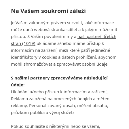
Na Vašem soukromí záleží
Je Vaším zákonným právem si zvolit, jaké informace
může daná webová stránka sdílet a k jakým může mít
přístup. S Vaším povolením my a
naši partneři třetích
stran (1019)
ukládáme a/nebo máme přístup k
informacím na zařízení, mezi které patří jedinečné
DISKUZE
PŘIHLÁSIT
identifikátory v cookies a datech prohlížení, abychom
REGISTROVAT
mohli shromažďovat a zpracovávat osobní údaje.
Šéfredaktorkou webu je
Petr Slavík
, e-mail
serialy@fandimefilmu.cz
S našimi partnery zpracováváme následující
údaje:
Máte-li zájem o inzerci na našem webu napište nám na e-mail
studio@koncal.com
Ukládání a/nebo přístup k informacím v zařízení,
Reklama založená na omezených údajích a měření
Ochrana osobních údajů
|
Zásady používání cookies
|
Pravidla webu
|
reklamy, Personalizovaný obsah, měření obsahu,
Upravit nastavení soukromí
průzkum publika a vývoj služeb
Pokud souhlasíte s některými nebo se všemi,