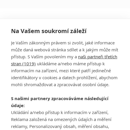
Na Vašem soukromí záleží
Je Vaším zákonným právem si zvolit, jaké informace
může daná webová stránka sdílet a k jakým může mít
přístup. S Vaším povolením my a
naši partneři třetích
stran (1019)
ukládáme a/nebo máme přístup k
informacím na zařízení, mezi které patří jedinečné
DISKUZE
PŘIHLÁSIT
identifikátory v cookies a datech prohlížení, abychom
REGISTROVAT
mohli shromažďovat a zpracovávat osobní údaje.
Šéfredaktorkou webu je
Petr Slavík
, e-mail
serialy@fandimefilmu.cz
S našimi partnery zpracováváme následující
údaje:
Máte-li zájem o inzerci na našem webu napište nám na e-mail
Ukládání a/nebo přístup k informacím v zařízení,
studio@koncal.com
Reklama založená na omezených údajích a měření
Ochrana osobních údajů
|
Zásady používání cookies
|
Pravidla webu
|
reklamy, Personalizovaný obsah, měření obsahu,
Upravit nastavení soukromí