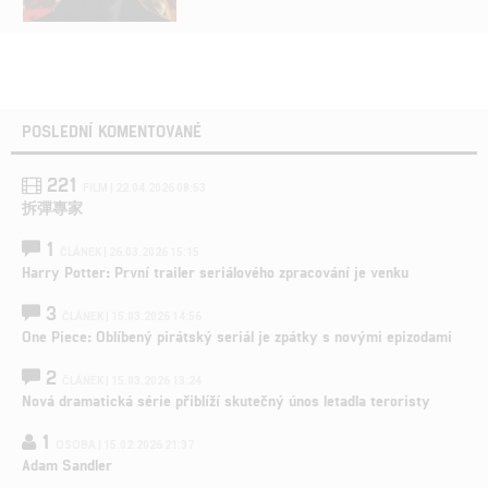
POSLEDNÍ KOMENTOVANÉ
221
FILM | 22.04.2026 08:53
拆彈專家
1
ČLÁNEK | 26.03.2026 15:15
Harry Potter: První trailer seriálového zpracování je venku
3
ČLÁNEK | 15.03.2026 14:56
One Piece: Oblíbený pirátský seriál je zpátky s novými epizodami
2
ČLÁNEK | 15.03.2026 13:24
Nová dramatická série přiblíží skutečný únos letadla teroristy
1
OSOBA | 15.02.2026 21:37
Adam Sandler