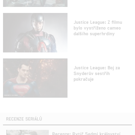
Justice League: Z filmu
bylo vystřiženo cameo
dalšího superhrdiny
Justice League: Boj za
Snyderův sestřih
pokračuje
RECENZE SERIÁLŮ
Recenze: Rytíř Sedmi království