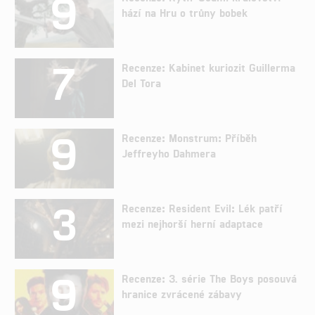
9
hází na Hru o trůny bobek
7
Recenze: Kabinet kuriozit Guillerma
Del Tora
9
Recenze: Monstrum: Příběh
Jeffreyho Dahmera
3
Recenze: Resident Evil: Lék patří
mezi nejhorší herní adaptace
9
Recenze: 3. série The Boys posouvá
hranice zvrácené zábavy