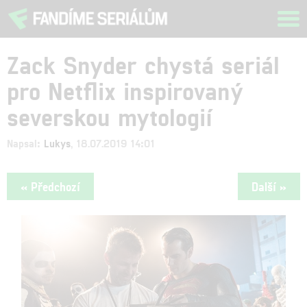
Tog
navi
Zack Snyder chystá seriál
pro Netflix inspirovaný
severskou mytologií
Napsal:
Lukys
, 18.07.2019 14:01
« Předchozí
Další »