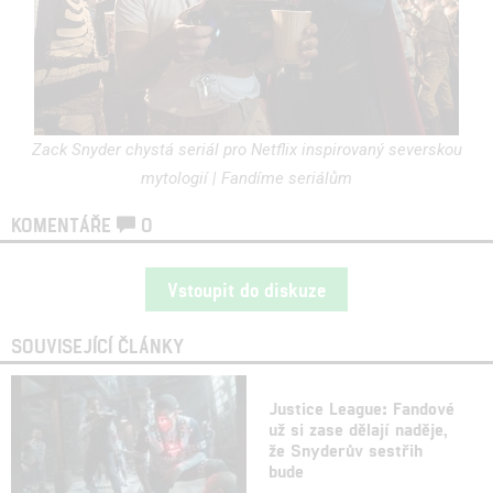
Zack Snyder chystá seriál pro Netflix inspirovaný severskou
mytologií | Fandíme seriálům
KOMENTÁŘE
0
Vstoupit do diskuze
SOUVISEJÍCÍ ČLÁNKY
Justice League: Fandové
už si zase dělají naděje,
že Snyderův sestřih
bude