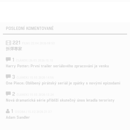
POSLEDNÍ KOMENTOVANÉ
221
FILM | 22.04.2026 08:53
拆彈專家
1
ČLÁNEK | 26.03.2026 15:15
Harry Potter: První trailer seriálového zpracování je venku
3
ČLÁNEK | 15.03.2026 14:56
One Piece: Oblíbený pirátský seriál je zpátky s novými epizodami
2
ČLÁNEK | 15.03.2026 13:24
Nová dramatická série přiblíží skutečný únos letadla teroristy
1
OSOBA | 15.02.2026 21:37
Adam Sandler