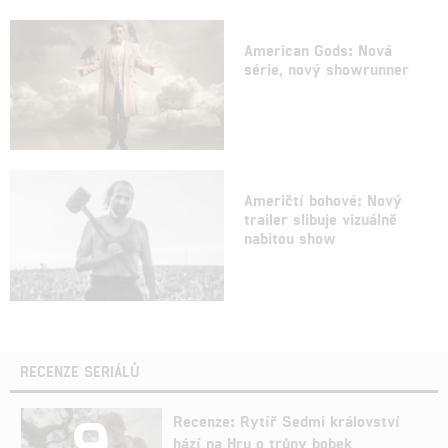
American Gods: Nová
série, nový showrunner
Američtí bohové: Nový
trailer slibuje vizuálně
nabitou show
RECENZE SERIÁLŮ
9
Recenze: Rytíř Sedmi království
hází na Hru o trůny bobek