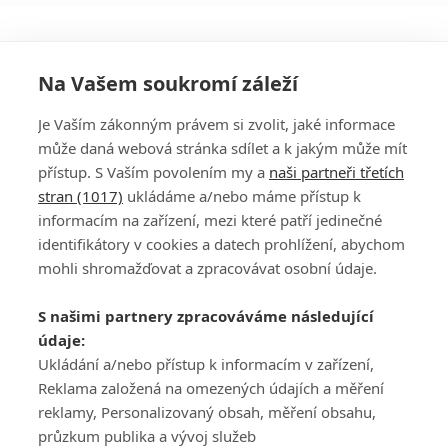
Na Vašem soukromí záleží
Je Vaším zákonným právem si zvolit, jaké informace
může daná webová stránka sdílet a k jakým může mít
přístup. S Vaším povolením my a
naši partneři třetích
stran (1017)
ukládáme a/nebo máme přístup k
informacím na zařízení, mezi které patří jedinečné
DISKUZE
PŘIHLÁSIT
identifikátory v cookies a datech prohlížení, abychom
REGISTROVAT
mohli shromažďovat a zpracovávat osobní údaje.
Šéfredaktorkou webu je
Petr Slavík
, e-mail
serialy@fandimefilmu.cz
S našimi partnery zpracováváme následující
údaje:
Máte-li zájem o inzerci na našem webu napište nám na e-mail
studio@koncal.com
Ukládání a/nebo přístup k informacím v zařízení,
Reklama založená na omezených údajích a měření
Ochrana osobních údajů
|
Zásady používání cookies
|
Pravidla webu
|
reklamy, Personalizovaný obsah, měření obsahu,
Upravit nastavení soukromí
průzkum publika a vývoj služeb