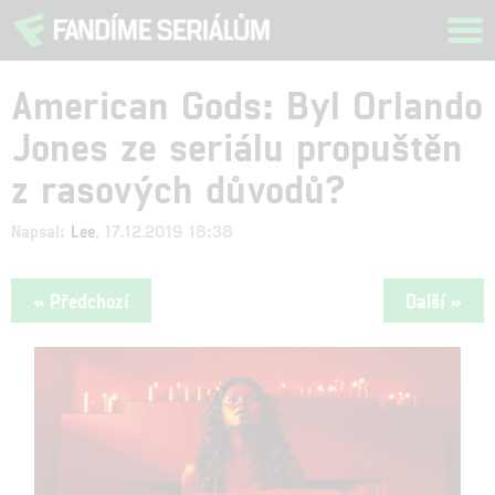
Tog
navi
American Gods: Byl Orlando
Jones ze seriálu propuštěn
z rasových důvodů?
Napsal:
Lee
, 17.12.2019 18:38
« Předchozí
Další »