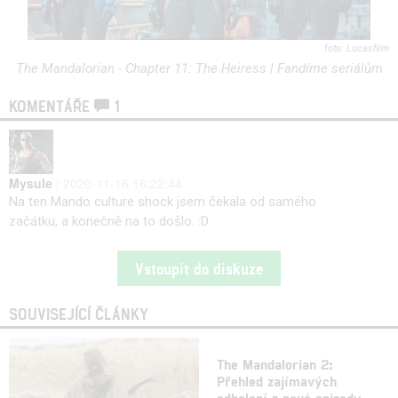
Lucasfilm
The Mandalorian - Chapter 11: The Heiress | Fandíme seriálům
KOMENTÁŘE
1
Mysule
| 2020-11-16 16:22:44
Na ten Mando culture shock jsem čekala od samého
začátku, a konečně na to došlo. :D
Vstoupit do diskuze
SOUVISEJÍCÍ ČLÁNKY
The Mandalorian 2:
Přehled zajímavých
odhalení z nové epizody