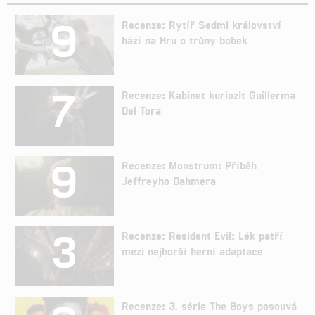
9
Recenze: Rytíř Sedmi království
hází na Hru o trůny bobek
7
Recenze: Kabinet kuriozit Guillerma
Del Tora
9
Recenze: Monstrum: Příběh
Jeffreyho Dahmera
3
Recenze: Resident Evil: Lék patří
mezi nejhorší herní adaptace
Recenze: 3. série The Boys posouvá