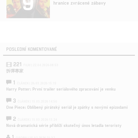
9
hranice zvrácené zábavy
POSLEDNÍ KOMENTOVANÉ
221
FILM | 22.04.2026 08:53
拆彈專家
1
ČLÁNEK | 26.03.2026 15:15
Harry Potter: První trailer seriálového zpracování je venku
3
ČLÁNEK | 15.03.2026 14:56
One Piece: Oblíbený pirátský seriál je zpátky s novými epizodami
2
ČLÁNEK | 15.03.2026 13:24
Nová dramatická série přiblíží skutečný únos letadla teroristy
1
OSOBA | 15.02.2026 21:37