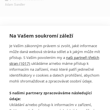
Adam Sandler
Na Vašem soukromí záleží
Je Vaším zákonným právem si zvolit, jaké informace
může daná webová stránka sdílet a k jakým může mít
přístup. S Vaším povolením my a
naši partneři třetích
stran (1017)
ukládáme a/nebo máme přístup k
informacím na zařízení, mezi které patří jedinečné
DISKUZE
PŘIHLÁSIT
identifikátory v cookies a datech prohlížení, abychom
REGISTROVAT
mohli shromažďovat a zpracovávat osobní údaje.
Šéfredaktorkou webu je
Petr Slavík
, e-mail
serialy@fandimefilmu.cz
S našimi partnery zpracováváme následující
údaje:
Máte-li zájem o inzerci na našem webu napište nám na e-mail
Ukládání a/nebo přístup k informacím v zařízení,
studio@koncal.com