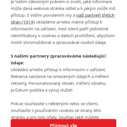
Je Vaším zákonným právem si zvolit, jaké informace
může daná webová stránka sdílet a k jakým může mít
přístup. S Vaším povolením my a
naši partneři třetích
stran (1019)
ukládáme a/nebo máme přístup k
informacím na zařízení, mezi které patří jedinečné
DISKUZE
PŘIHLÁSIT
identifikátory v cookies a datech prohlížení, abychom
REGISTROVAT
mohli shromažďovat a zpracovávat osobní údaje.
Šéfredaktorkou webu je
Petr Slavík
, e-mail
serialy@fandimefilmu.cz
S našimi partnery zpracováváme následující
údaje:
Máte-li zájem o inzerci na našem webu napište nám na e-mail
studio@koncal.com
Ukládání a/nebo přístup k informacím v zařízení,
Reklama založená na omezených údajích a měření
Ochrana osobních údajů
|
Zásady používání cookies
|
Pravidla webu
|
reklamy, Personalizovaný obsah, měření obsahu,
Upravit nastavení soukromí
průzkum publika a vývoj služeb
Pokud souhlasíte s některými nebo se všemi,
souhlasíte s používáním cookies ze strany této
stránky a pro tyto účely. Souhlas také můžete
Tato stránka používá soubory cookies.
odmítnout, ale v takovém případě vám na stránce
Přijmout vše
© 2016 – 2026 FandimeSerialum.cz / All rights reserved /