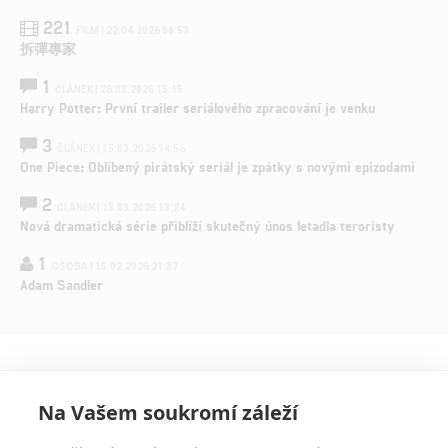
221
FILM | 22.04.2026 08:53
拆彈專家
1
ČLÁNEK | 26.03.2026 15:15
Harry Potter: První trailer seriálového zpracování je venku
3
ČLÁNEK | 15.03.2026 14:56
One Piece: Oblíbený pirátský seriál je zpátky s novými epizodami
2
ČLÁNEK | 15.03.2026 13:24
Nová dramatická série přiblíží skutečný únos letadla teroristy
1
OSOBA | 15.02.2026 21:37
Adam Sandler
Na Vašem soukromí záleží