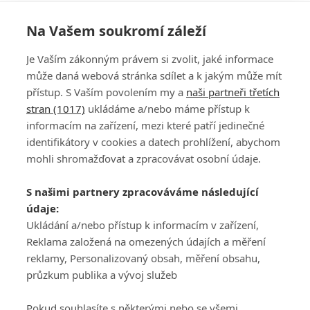
Na Vašem soukromí záleží
Je Vaším zákonným právem si zvolit, jaké informace
může daná webová stránka sdílet a k jakým může mít
přístup. S Vaším povolením my a
naši partneři třetích
stran (1017)
ukládáme a/nebo máme přístup k
informacím na zařízení, mezi které patří jedinečné
DISKUZE
PŘIHLÁSIT
identifikátory v cookies a datech prohlížení, abychom
REGISTROVAT
mohli shromažďovat a zpracovávat osobní údaje.
Šéfredaktorkou webu je
Petr Slavík
, e-mail
serialy@fandimefilmu.cz
S našimi partnery zpracováváme následující
údaje:
Máte-li zájem o inzerci na našem webu napište nám na e-mail
Ukládání a/nebo přístup k informacím v zařízení,
studio@koncal.com
Reklama založená na omezených údajích a měření
Ochrana osobních údajů
|
Zásady používání cookies
|
Pravidla webu
|
reklamy, Personalizovaný obsah, měření obsahu,
Upravit nastavení soukromí
průzkum publika a vývoj služeb
Pokud souhlasíte s některými nebo se všemi,