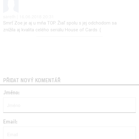
sareth | 16.06.2018 20:31
Smrť Zoe je aj u mňa TOP. Žiaľ spolu s jej odchodom sa
znížila aj kvalita celého seriálu House of Cards :(
PŘIDAT NOVÝ KOMENTÁŘ
Jméno:
Email: