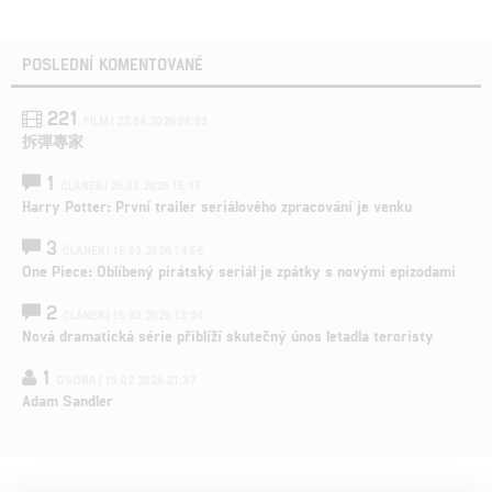
POSLEDNÍ KOMENTOVANÉ
221
FILM | 22.04.2026 08:53
拆彈專家
1
ČLÁNEK | 26.03.2026 15:15
Harry Potter: První trailer seriálového zpracování je venku
3
ČLÁNEK | 15.03.2026 14:56
One Piece: Oblíbený pirátský seriál je zpátky s novými epizodami
2
ČLÁNEK | 15.03.2026 13:24
Nová dramatická série přiblíží skutečný únos letadla teroristy
1
OSOBA | 15.02.2026 21:37
Adam Sandler