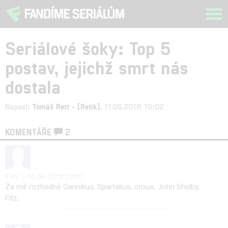
Tog
navi
Seriálové šoky: Top 5
postav, jejichž smrt nás
dostala
Napsal:
Tomáš Rett - (Retik)
, 11.05.2018 10:02
KOMENTÁŘE
2
Fimi. | 16.06.2018 22:01
Za mě rozhodně Gannikus, Spartakus, crixus, John Shelby,
Fitz,