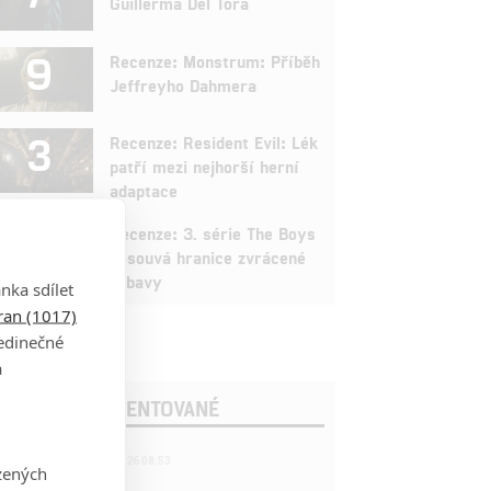
Guillerma Del Tora
9
Recenze: Monstrum: Příběh
Jeffreyho Dahmera
3
Recenze: Resident Evil: Lék
patří mezi nejhorší herní
adaptace
9
Recenze: 3. série The Boys
posouvá hranice zvrácené
zábavy
nka sdílet
tran (1017)
jedinečné
a
OSLEDNÍ KOMENTOVANÉ
221
FILM | 22.04.2026 08:53
zených
拆彈專家