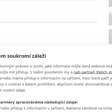
m soukromí záleží
ákonným právem si zvolit, jaké informace může daná webová strá
může mít přístup. S Vaším povolením my a
naši partneři třetích s
/nebo máme přístup k informacím na zařízení, mezi které patří 
tory v cookies a datech prohlížení, abychom mohli shromažďovat 
t osobní údaje.
P
eFilmu.cz
partnery zpracováváme následující údaje:
/nebo přístup k informacím v zařízení, Reklama založená na ome