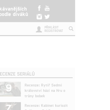
kávanějších
 podle diváků
PŘIHLÁSIT
REGISTROVAT
ECENZE SERIÁLŮ
9
Recenze: Rytíř Sedmi
království hází na Hru o
trůny bobek
7
Recenze: Kabinet kuriozit