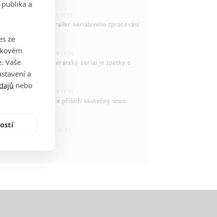
 publika a
1
ČLÁNEK | 26.03.2026 15:15
rry Potter: První trailer seriálového zpracování
 venku
es ze
takovém
3
ČLÁNEK | 15.03.2026 14:56
. Vaše
e Piece: Oblíbený pirátský seriál je zpátky s
ovými epizodami
stavení a
dajů
nebo
2
ČLÁNEK | 15.03.2026 13:24
vá dramatická série přiblíží skutečný únos
tadla teroristy
ostí
1
OSOBA | 15.02.2026 21:37
dam Sandler