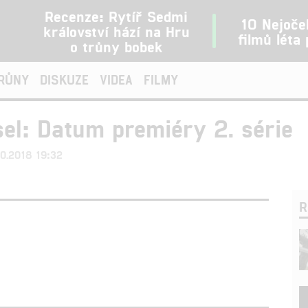
Recenze: Rytíř Sedmi
10 Nejoče
království hází na Hru
filmů léta
o trůny bobek
TRŮNY
DISKUZE
VIDEA
FILMY
el: Datum premiéry 2. série
10.2018 19:32
R