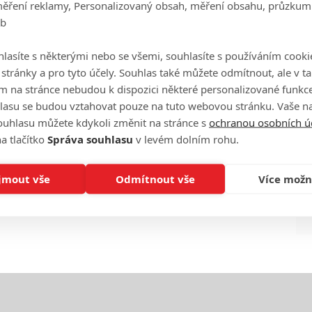
měření reklamy, Personalizovaný obsah, měření obsahu, průzkum
eb
Ha
je
lasíte s některými nebo se všemi, souhlasíte s používáním cooki
o stránky a pro tyto účely. Souhlas také můžete odmítnout, ale v 
m na stránce nebudou k dispozici některé personalizované funkce
On
n
lasu se budou vztahovat pouze na tuto webovou stránku. Vaše na
ouhlasu můžete kdykoli změnit na stránce s
ochranou osobních ú
a tlačítko
Správa souhlasu
v levém dolním rohu.
No
le
jmout vše
Odmítnout vše
Více možn
A