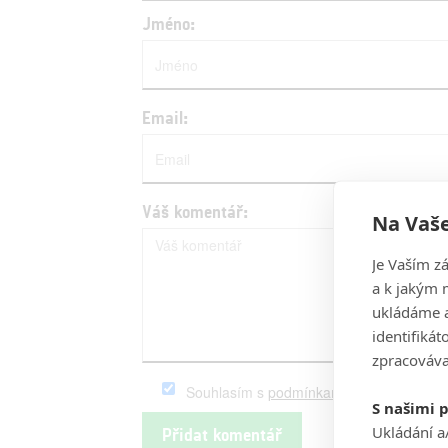
Jméno:
Email:
Váš komentář:
Na Vaše
Je Vaším z
a k jakým 
ukládáme a
identifiká
zpracováva
Souhlasím s
podmínkami
serveru Fandim
S našimi 
Ukládání a