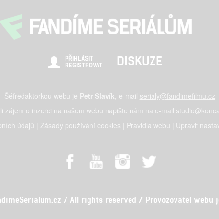
DISKUZE
PŘIHLÁSIT
REGISTROVAT
Šéfredaktorkou webu je
Petr Slavík
, e-mail
serialy@fandimefilmu.cz
li zájem o inzerci na našem webu napište nám na e-mail
studio@konca
ních údajů
|
Zásady používání cookies
|
Pravidla webu
|
Upravit nasta
meSerialum.cz / All rights reserved / Provozovatel webu je 