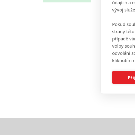
údajích a 
vývoj služ
Pokud souh
strany tét
případě vá
volby souh
odvolání s
kliknutím n
Při