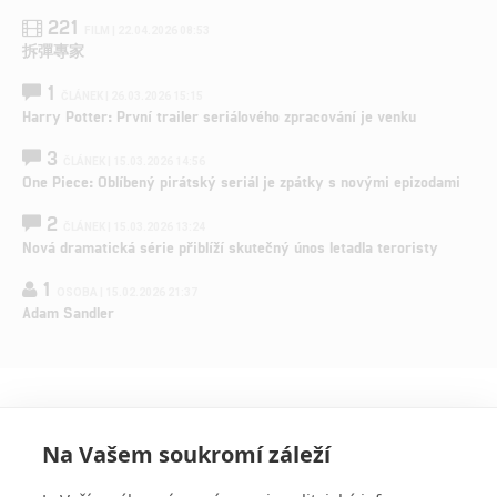
221
FILM | 22.04.2026 08:53
拆彈專家
1
ČLÁNEK | 26.03.2026 15:15
Harry Potter: První trailer seriálového zpracování je venku
3
ČLÁNEK | 15.03.2026 14:56
One Piece: Oblíbený pirátský seriál je zpátky s novými epizodami
2
ČLÁNEK | 15.03.2026 13:24
Nová dramatická série přiblíží skutečný únos letadla teroristy
1
OSOBA | 15.02.2026 21:37
Adam Sandler
Na Vašem soukromí záleží