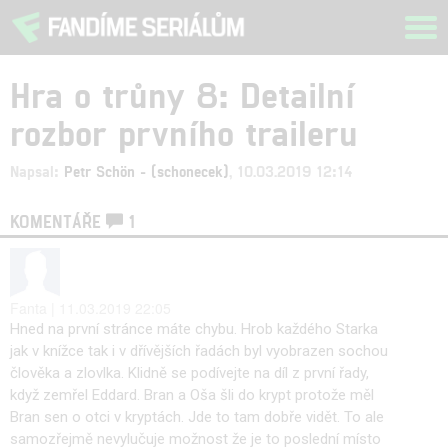
Tog
navi
Hra o trůny 8: Detailní
rozbor prvního traileru
Napsal:
Petr Schön - (schonecek)
, 10.03.2019 12:14
KOMENTÁŘE
1
Fanta | 11.03.2019 22:05
Hned na první stránce máte chybu. Hrob každého Starka
jak v knížce tak i v dřívějších řadách byl vyobrazen sochou
člověka a zlovlka. Klidně se podívejte na díl z první řady,
když zemřel Eddard. Bran a Oša šli do krypt protože měl
Bran sen o otci v kryptách. Jde to tam dobře vidět. To ale
samozřejmě nevylučuje možnost že je to poslední místo