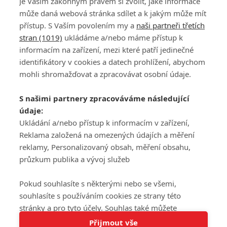
Je Vaším zákonným právem si zvolit, jaké informace
může daná webová stránka sdílet a k jakým může mít
přístup. S Vaším povolením my a
naši partneři třetích
stran (1019)
ukládáme a/nebo máme přístup k
informacím na zařízení, mezi které patří jedinečné
DISKUZE
PŘIHLÁSIT
identifikátory v cookies a datech prohlížení, abychom
REGISTROVAT
mohli shromažďovat a zpracovávat osobní údaje.
Šéfredaktorkou webu je
Petr Slavík
, e-mail
serialy@fandimefilmu.cz
S našimi partnery zpracováváme následující
údaje:
Máte-li zájem o inzerci na našem webu napište nám na e-mail
Ukládání a/nebo přístup k informacím v zařízení,
studio@koncal.com
Reklama založená na omezených údajích a měření
Ochrana osobních údajů
|
Zásady používání cookies
|
Pravidla webu
|
reklamy, Personalizovaný obsah, měření obsahu,
Upravit nastavení soukromí
průzkum publika a vývoj služeb
Pokud souhlasíte s některými nebo se všemi,
souhlasíte s používáním cookies ze strany této
stránky a pro tyto účely. Souhlas také můžete
Tato stránka používá soubory cookies.
odmítnout, ale v takovém případě vám na stránce
Přijmout vše
© 2016 – 2026 FandimeSerialum.cz / All rights reserved /