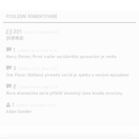
POSLEDNÍ KOMENTOVANÉ
221
FILM | 22.04.2026 08:53
拆彈專家
1
ČLÁNEK | 26.03.2026 15:15
Harry Potter: První trailer seriálového zpracování je venku
3
ČLÁNEK | 15.03.2026 14:56
One Piece: Oblíbený pirátský seriál je zpátky s novými epizodami
2
ČLÁNEK | 15.03.2026 13:24
Nová dramatická série přiblíží skutečný únos letadla teroristy
1
OSOBA | 15.02.2026 21:37
Adam Sandler