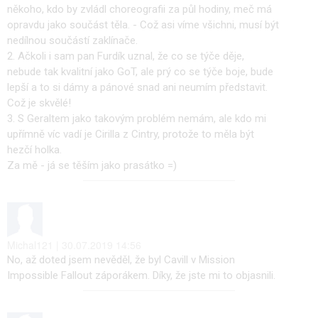
někoho, kdo by zvládl choreografii za půl hodiny, meč má
opravdu jako součást těla. - Což asi víme všichni, musí být
nedílnou součástí zaklínače.
2. Ačkoli i sam pan Furdík uznal, že co se týče děje,
nebude tak kvalitní jako GoT, ale prý co se týče boje, bude
lepší a to si dámy a pánové snad ani neumím představit.
Což je skvělé!
3. S Geraltem jako takovým problém nemám, ale kdo mi
upřímně víc vadí je Cirilla z Cintry, protože to měla být
hezčí holka.
Za mě - já se těším jako prasátko =)
Michal121 | 30.07.2019 14:56
No, až doted jsem nevěděl, že byl Cavill v Mission
Impossible Fallout záporákem. Díky, že jste mi to objasnili.