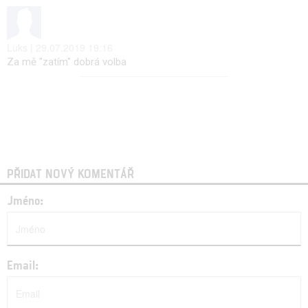
Luks | 29.07.2019 19:16
Za mě "zatím" dobrá volba
PŘIDAT NOVÝ KOMENTÁŘ
Jméno:
Email: