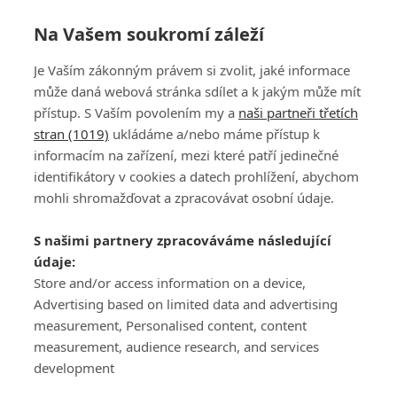
Na Vašem soukromí záleží
Je Vaším zákonným právem si zvolit, jaké informace
může daná webová stránka sdílet a k jakým může mít
přístup. S Vaším povolením my a
naši partneři třetích
stran (1019)
ukládáme a/nebo máme přístup k
informacím na zařízení, mezi které patří jedinečné
DISKUZE
PŘIHLÁSIT
identifikátory v cookies a datech prohlížení, abychom
REGISTROVAT
mohli shromažďovat a zpracovávat osobní údaje.
Šéfredaktorkou webu je
Petr Slavík
, e-mail
serialy@fandimefilmu.cz
S našimi partnery zpracováváme následující
údaje:
Máte-li zájem o inzerci na našem webu napište nám na e-mail
Store and/or access information on a device,
studio@koncal.com
Advertising based on limited data and advertising
Ochrana osobních údajů
|
Zásady používání cookies
|
Pravidla webu
|
measurement, Personalised content, content
Upravit nastavení soukromí
measurement, audience research, and services
development