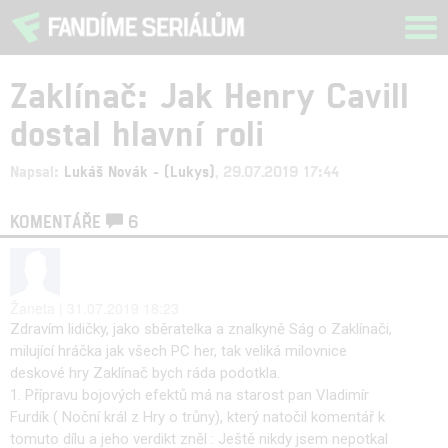
Tog
navi
Zaklínač: Jak Henry Cavill
dostal hlavní roli
Napsal:
Lukáš Novák - (Lukys)
, 29.07.2019 17:44
KOMENTÁŘE
6
Žaneta | 31.07.2019 18:23
Zdravím lidičky, jako sběratelka a znalkyně Ság o Zaklínači,
milující hráčka jak všech PC her, tak veliká milovnice
deskové hry Zaklínač bych ráda podotkla.
1. Přípravu bojových efektů má na starost pan Vladimír
Furdík ( Noční král z Hry o trůny), který natočil komentář k
tomuto dílu a jeho verdikt zněl : Ještě nikdy jsem nepotkal