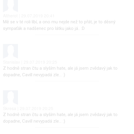
Altherot | 29.07.2019 20:41
Mě se v té roli líbí, a ono mu nejde než to přát, je to děsný
sympaťák a nadšenec pro látku jako já.. :D
Stanislav | 29.07.2019 20:25
Z hodně stran čtu a slyším hate, ale já jsem zvědavý jak to
dopadne, Cavill nevypadá zle... :)
Skresa | 29.07.2019 20:25
Z hodně stran čtu a slyším hate, ale já jsem zvědavý jak to
dopadne, Cavill nevypadá zle... :)