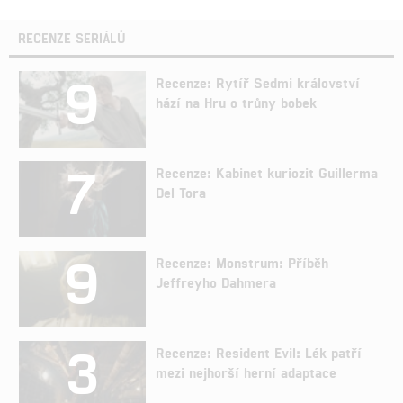
RECENZE SERIÁLŮ
9
Recenze: Rytíř Sedmi království
hází na Hru o trůny bobek
7
Recenze: Kabinet kuriozit Guillerma
Del Tora
9
Recenze: Monstrum: Příběh
Jeffreyho Dahmera
3
Recenze: Resident Evil: Lék patří
mezi nejhorší herní adaptace