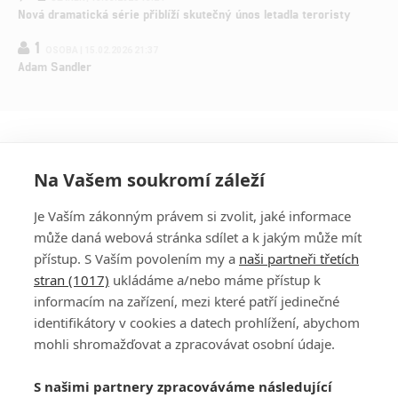
Nová dramatická série přiblíží skutečný únos letadla teroristy
1
OSOBA | 15.02.2026 21:37
Adam Sandler
Na Vašem soukromí záleží
Je Vaším zákonným právem si zvolit, jaké informace
může daná webová stránka sdílet a k jakým může mít
přístup. S Vaším povolením my a
naši partneři třetích
stran (1017)
ukládáme a/nebo máme přístup k
informacím na zařízení, mezi které patří jedinečné
DISKUZE
PŘIHLÁSIT
identifikátory v cookies a datech prohlížení, abychom
REGISTROVAT
mohli shromažďovat a zpracovávat osobní údaje.
Šéfredaktorkou webu je
Petr Slavík
, e-mail
serialy@fandimefilmu.cz
S našimi partnery zpracováváme následující