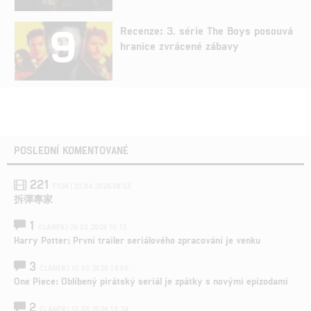
9
Recenze: 3. série The Boys posouvá
hranice zvrácené zábavy
POSLEDNÍ KOMENTOVANÉ
221
FILM | 22.04.2026 08:53
拆彈專家
1
ČLÁNEK | 26.03.2026 15:15
Harry Potter: První trailer seriálového zpracování je venku
3
ČLÁNEK | 15.03.2026 14:56
One Piece: Oblíbený pirátský seriál je zpátky s novými epizodami
2
ČLÁNEK | 15.03.2026 13:24