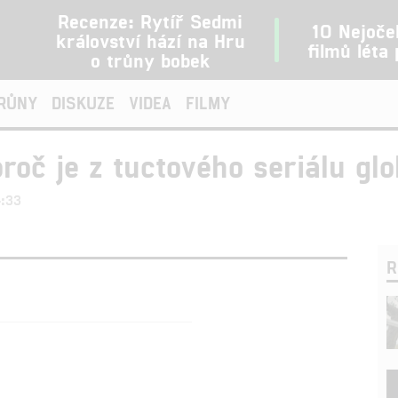
Recenze: Rytíř Sedmi
10 Nejoče
království hází na Hru
filmů léta
o trůny bobek
TRŮNY
DISKUZE
VIDEA
FILMY
roč je z tuctového seriálu gl
4:33
R