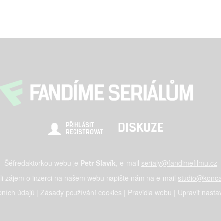
DISKUZE
PŘIHLÁSIT
REGISTROVAT
Šéfredaktorkou webu je
Petr Slavík
, e-mail
serialy@fandimefilmu.cz
li zájem o inzerci na našem webu napište nám na e-mail
studio@konca
ních údajů
|
Zásady používání cookies
|
Pravidla webu
|
Upravit nasta