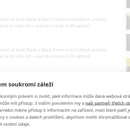
pustit až bude Blade a Black Pantera hrát běloch, protože,
tak by to mělo být i opačně a ne jen SJW agitace!
pustit až bude Blade a Black Pantera hrát běloch, protože,
tak by to mělo být i opačně a ne jen SJW agitace!
pustit až bude Blade a Black Pantera hrát běloch, protože,
m soukromí záleží
tak by to mělo být i opačně a ne jen SJW agitace!
ákonným právem si zvolit, jaké informace může daná webová strá
může mít přístup. S Vaším povolením my a
naši partneři třetích s
P
/nebo máme přístup k informacím na zařízení, mezi které patří 
tory v cookies a datech prohlížení, abychom mohli shromažďovat 
t osobní údaje.