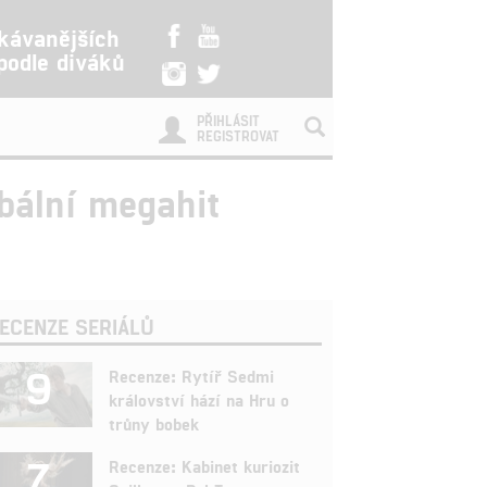
kávanějších
 podle diváků
PŘIHLÁSIT
REGISTROVAT
obální megahit
ECENZE SERIÁLŮ
9
Recenze: Rytíř Sedmi
království hází na Hru o
trůny bobek
7
Recenze: Kabinet kuriozit