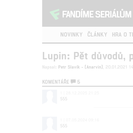
NOVINKY
ČLÁNKY
HRA O 
Lupin: Pět důvodů, p
Napsal:
Petr Slavík - (Anarvin)
, 20.01.2021 1
KOMENTÁŘE
5
1 | 28.12.2025 21:25
555
1 | 07.05.2024 09:16
555