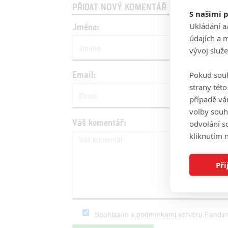
PŘIDAT NOVÝ KOMENTÁŘ
S našimi 
Ukládání a
Jméno:
údajích a 
vývoj služ
Pokud souh
Email:
strany tét
případě vá
volby souh
Váš komentář:
odvolání s
kliknutím n
Při
Souhlasím s
podmínkami
serveru Fandim