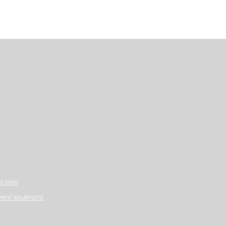
l.com
vení soukromí