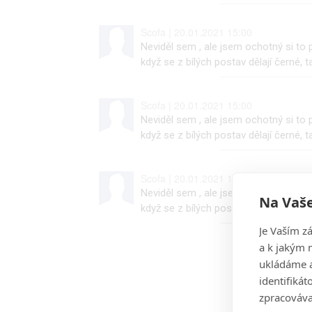
Scofa | 20.01.2021 15:00
Neviděl sem , ale jsem ochotný si to 
když se z bílých postav dělají černé, 
Scofa | 20.01.2021 15:00
Neviděl sem , ale jsem ochotný si to 
když se z bílých postav dělají černé, 
Scofa | 20.01.2021 15:00
Neviděl sem , ale jsem ochotný si to 
Na Vaše
když se z bílých postav dělají černé, 
Je Vaším z
a k jakým 
ukládáme a
identifiká
zpracováva