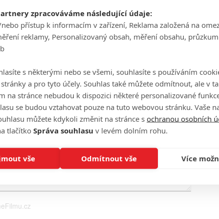
partnery zpracováváme následující údaje:
/nebo přístup k informacím v zařízení, Reklama založená na ome
Ha
je
měření reklamy, Personalizovaný obsah, měření obsahu, průzkum
eb
On
lasíte s některými nebo se všemi, souhlasíte s používáním cooki
n
o stránky a pro tyto účely. Souhlas také můžete odmítnout, ale v 
m na stránce nebudou k dispozici některé personalizované funkce
No
lasu se budou vztahovat pouze na tuto webovou stránku. Vaše na
le
ouhlasu můžete kdykoli změnit na stránce s
ochranou osobních ú
a tlačítko
Správa souhlasu
v levém dolním rohu.
A
jmout vše
Odmítnout vše
Více možn
eFilmu.cz