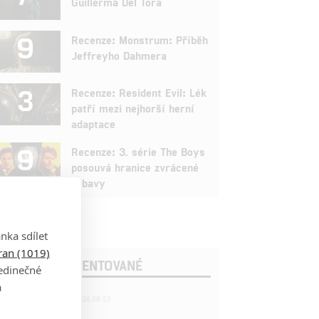
Guillerma Del Tora
9
Recenze: Monstrum: Příběh
Jeffreyho Dahmera
3
Recenze: Resident Evil: Lék
patří mezi nejhorší herní
adaptace
9
Recenze: 3. série The Boys
posouvá hranice zvrácené
zábavy
nka sdílet
tran (1019)
OSLEDNÍ KOMENTOVANÉ
jedinečné
a
221
FILM | 22.04.2026 08:53
拆彈專家