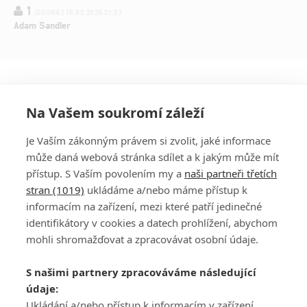
1
OSOBA | 15.02.2026 21:37
Adam Sandler
Na Vašem soukromí záleží
Je Vaším zákonným právem si zvolit, jaké informace
může daná webová stránka sdílet a k jakým může mít
přístup. S Vaším povolením my a
naši partneři třetích
stran (1019)
ukládáme a/nebo máme přístup k
informacím na zařízení, mezi které patří jedinečné
DISKUZE
PŘIHLÁSIT
identifikátory v cookies a datech prohlížení, abychom
REGISTROVAT
mohli shromažďovat a zpracovávat osobní údaje.
Šéfredaktorkou webu je
Petr Slavík
, e-mail
serialy@fandimefilmu.cz
S našimi partnery zpracováváme následující
údaje:
Máte-li zájem o inzerci na našem webu napište nám na e-mail
Ukládání a/nebo přístup k informacím v zařízení,
studio@koncal.com