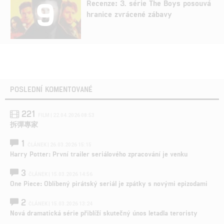
9
Recenze: 3. série The Boys posouvá
hranice zvrácené zábavy
POSLEDNÍ KOMENTOVANÉ
221
FILM | 22.04.2026 08:53
拆彈專家
1
ČLÁNEK | 26.03.2026 15:15
Harry Potter: První trailer seriálového zpracování je venku
3
ČLÁNEK | 15.03.2026 14:56
One Piece: Oblíbený pirátský seriál je zpátky s novými epizodami
2
ČLÁNEK | 15.03.2026 13:24
Nová dramatická série přiblíží skutečný únos letadla teroristy