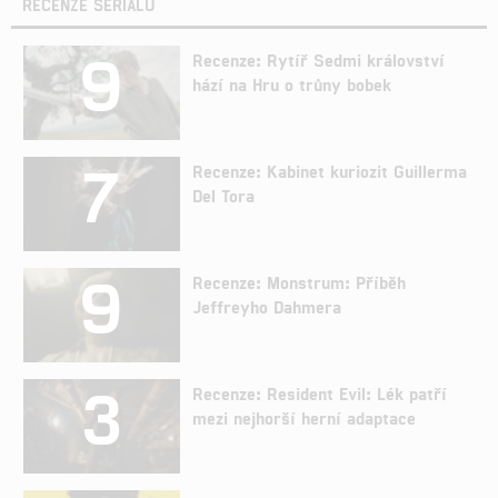
RECENZE SERIÁLŮ
9
Recenze: Rytíř Sedmi království
hází na Hru o trůny bobek
7
Recenze: Kabinet kuriozit Guillerma
Del Tora
9
Recenze: Monstrum: Příběh
Jeffreyho Dahmera
3
Recenze: Resident Evil: Lék patří
mezi nejhorší herní adaptace