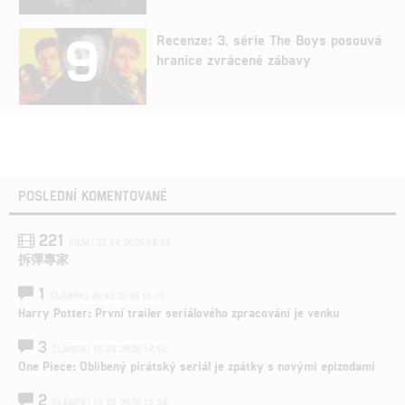
9
Recenze: 3. série The Boys posouvá
hranice zvrácené zábavy
POSLEDNÍ KOMENTOVANÉ
221
FILM | 22.04.2026 08:53
拆彈專家
1
ČLÁNEK | 26.03.2026 15:15
Harry Potter: První trailer seriálového zpracování je venku
3
ČLÁNEK | 15.03.2026 14:56
One Piece: Oblíbený pirátský seriál je zpátky s novými epizodami
2
ČLÁNEK | 15.03.2026 13:24