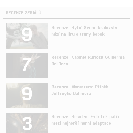
RECENZE SERIÁLŮ
9
Recenze: Rytíř Sedmi království
hází na Hru o trůny bobek
7
Recenze: Kabinet kuriozit Guillerma
Del Tora
9
Recenze: Monstrum: Příběh
Jeffreyho Dahmera
3
Recenze: Resident Evil: Lék patří
mezi nejhorší herní adaptace