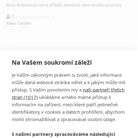
Nová dramatická série přiblíží skutečný únos letadla teroristy
1
OSOBA | 15.02.2026 21:37
Adam Sandler
Na Vašem soukromí záleží
Je Vaším zákonným právem si zvolit, jaké informace
může daná webová stránka sdílet a k jakým může mít
přístup. S Vaším povolením my a
naši partneři třetích
stran (1017)
ukládáme a/nebo máme přístup k
informacím na zařízení, mezi které patří jedinečné
DISKUZE
PŘIHLÁSIT
identifikátory v cookies a datech prohlížení, abychom
REGISTROVAT
mohli shromažďovat a zpracovávat osobní údaje.
Šéfredaktorkou webu je
Petr Slavík
, e-mail
serialy@fandimefilmu.cz
S našimi partnery zpracováváme následující