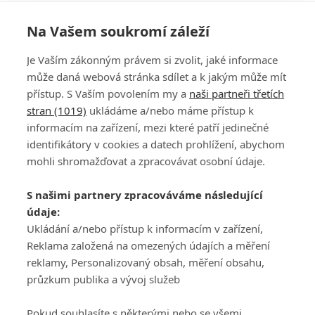
Na Vašem soukromí záleží
Je Vaším zákonným právem si zvolit, jaké informace
může daná webová stránka sdílet a k jakým může mít
přístup. S Vaším povolením my a
naši partneři třetích
stran (1019)
ukládáme a/nebo máme přístup k
informacím na zařízení, mezi které patří jedinečné
DISKUZE
PŘIHLÁSIT
identifikátory v cookies a datech prohlížení, abychom
REGISTROVAT
mohli shromažďovat a zpracovávat osobní údaje.
Šéfredaktorkou webu je
Petr Slavík
, e-mail
serialy@fandimefilmu.cz
S našimi partnery zpracováváme následující
údaje:
Máte-li zájem o inzerci na našem webu napište nám na e-mail
Ukládání a/nebo přístup k informacím v zařízení,
studio@koncal.com
Reklama založená na omezených údajích a měření
Ochrana osobních údajů
|
Zásady používání cookies
|
Pravidla webu
|
reklamy, Personalizovaný obsah, měření obsahu,
Upravit nastavení soukromí
průzkum publika a vývoj služeb
Pokud souhlasíte s některými nebo se všemi,