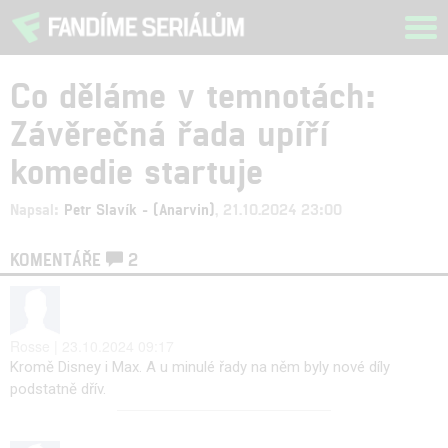
Tog
navi
Co děláme v temnotách:
Závěrečná řada upíří
komedie startuje
Napsal:
Petr Slavík - (Anarvin)
, 21.10.2024 23:00
KOMENTÁŘE
2
Rosse | 23.10.2024 09:17
Kromě Disney i Max. A u minulé řady na něm byly nové díly
podstatně dřív.