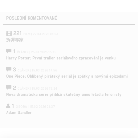
POSLEDNÍ KOMENTOVANÉ
221
FILM | 22.04.2026 08:53
拆彈專家
1
ČLÁNEK | 26.03.2026 15:15
Harry Potter: První trailer seriálového zpracování je venku
3
ČLÁNEK | 15.03.2026 14:56
One Piece: Oblíbený pirátský seriál je zpátky s novými epizodami
2
ČLÁNEK | 15.03.2026 13:24
Nová dramatická série přiblíží skutečný únos letadla teroristy
1
OSOBA | 15.02.2026 21:37
Adam Sandler