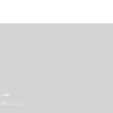
l.com
vení soukromí