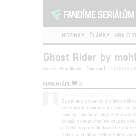
NOVINKY
ČLÁNKY
HRA O 
Ghost Rider by mohl 
Napsal:
Petr Slavík - (Anarvin)
, 17.10.2016 0
KOMENTÁŘE
3
Jeanne | 22.08.2025 04:46
Za mě ano, pokud by si s tím chtěli 
nechtějí dát maximum tak raději ne, b
zvládnul. Líbí se mi jak je zde Ghost 
dokáže ovládat oheň ale když se oběv
je těžké ho probudit dokud se vztah 
Zatím co ve filmů je Ghost Rider vyo