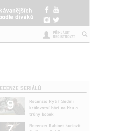
kávanějších
 podle diváků
PŘIHLÁSIT
REGISTROVAT
ECENZE SERIÁLŮ
9
Recenze: Rytíř Sedmi
království hází na Hru o
trůny bobek
7
Recenze: Kabinet kuriozit