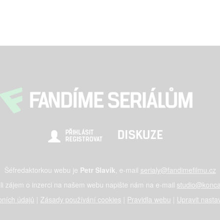
DISKUZE
PŘIHLÁSIT
REGISTROVAT
Šéfredaktorkou webu je
Petr Slavík
, e-mail
serialy@fandimefilmu.cz
li zájem o inzerci na našem webu napište nám na e-mail
studio@konca
ních údajů
|
Zásady používání cookies
|
Pravidla webu
|
Upravit nasta