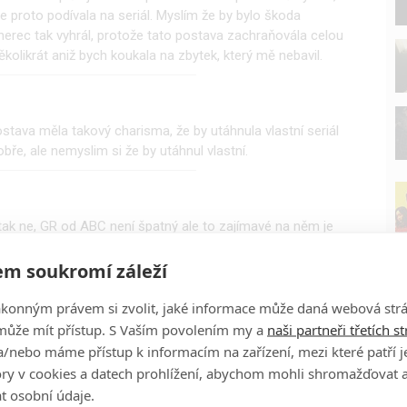
e proto podívala na seriál. Myslím že by bylo škoda
 herec tak vyhrál, protože tato postava zachraňovála celou
několikrát aniž bych koukala na zbytek, který mě nebavil.
ostava měla takový charisma, že by utáhnula vlastní seriál
ře, ale nemyslim si že by utáhnul vlastní.
x tak ne, GR od ABC není špatný ale to zajímavé na něm je
 je to Robbie chvíli on takže jím nejsme přesyceni...už takhle
m soukromí záleží
řes trochu malý nádech R je to pořád takový rodinný
naopak by Ghost Ridera pohřbili
ákonným právem si zvolit, jaké informace může daná webová strá
může mít přístup. S Vaším povolením my a
naši partneři třetích s
P
/nebo máme přístup k informacím na zařízení, mezi které patří 
tory v cookies a datech prohlížení, abychom mohli shromažďovat 
t osobní údaje.