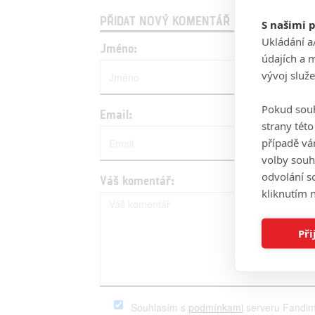
PŘIDAT NOVÝ KOMENTÁŘ
S našimi 
Ukládání a
Jméno:
údajích a 
vývoj služ
Pokud souh
Email:
strany tét
případě vá
volby souh
odvolání s
Váš komentář:
kliknutím n
Při
Souhlasím s
podmínkami
serveru Fandim