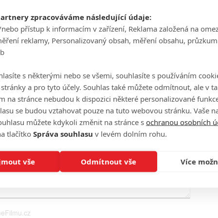
partnery zpracováváme následující údaje:
Ha
/nebo přístup k informacím v zařízení, Reklama založená na ome
je
měření reklamy, Personalizovaný obsah, měření obsahu, průzkum
eb
On
n
lasíte s některými nebo se všemi, souhlasíte s používáním cooki
o stránky a pro tyto účely. Souhlas také můžete odmítnout, ale v 
m na stránce nebudou k dispozici některé personalizované funkce
No
lasu se budou vztahovat pouze na tuto webovou stránku. Vaše na
le
ouhlasu můžete kdykoli změnit na stránce s
ochranou osobních ú
a tlačítko
Správa souhlasu
v levém dolním rohu.
A
jmout vše
Odmítnout vše
Více možn
eFilmu.cz