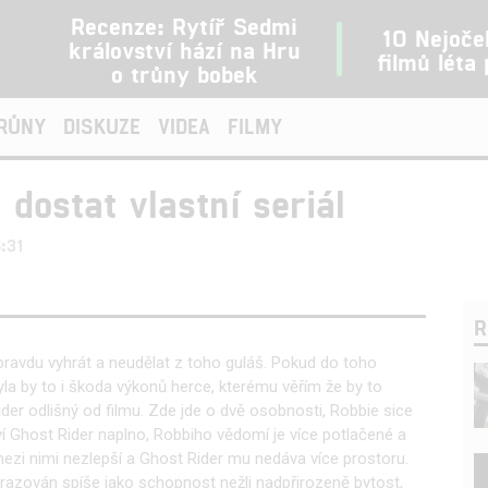
Recenze: Rytíř Sedmi
10 Nejoče
království hází na Hru
filmů léta
o trůny bobek
TRŮNY
DISKUZE
VIDEA
FILMY
dostat vlastní seriál
6:31
R
opravdu vyhrát a neudělat z toho guláš. Pokud do toho
yla by to i škoda výkonů herce, kterému věřím že by to
Rider odlišný od filmu. Zde jde o dvě osobnosti, Robbie sice
í Ghost Rider naplno, Robbiho vědomí je více potlačené a
mezi nimi nezlepší a Ghost Rider mu nedáva více prostoru.
brazován spíše jako schopnost nežli nadpřirozeně bytost,