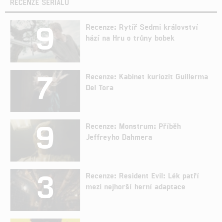
RECENZE SERIÁLŮ
9
Recenze: Rytíř Sedmi království
hází na Hru o trůny bobek
7
Recenze: Kabinet kuriozit Guillerma
Del Tora
9
Recenze: Monstrum: Příběh
Jeffreyho Dahmera
3
Recenze: Resident Evil: Lék patří
mezi nejhorší herní adaptace