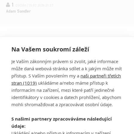
1
OSOBA | 15.02.2026 21:37
Adam Sandler
Na Vašem soukromí záleží
Je Vaším zákonným právem si zvolit, jaké informace
může daná webová stránka sdílet a k jakým může mít
přístup. S Vaším povolením my a
naši partneři třetích
stran (1019)
ukládáme a/nebo máme přístup k
informacím na zařízení, mezi které patří jedinečné
DISKUZE
PŘIHLÁSIT
identifikátory v cookies a datech prohlížení, abychom
REGISTROVAT
mohli shromažďovat a zpracovávat osobní údaje.
Šéfredaktorkou webu je
Petr Slavík
, e-mail
serialy@fandimefilmu.cz
S našimi partnery zpracováváme následující
údaje:
Máte-li zájem o inzerci na našem webu napište nám na e-mail
Ukládání a/nebo přístup k informacím v zařízení,
studio@koncal.com