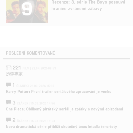
9
Recenze: 3. série The Boys posouvá
hranice zvrácené zábavy
POSLEDNÍ KOMENTOVANÉ
221
FILM | 22.04.2026 08:53
拆彈專家
1
ČLÁNEK | 26.03.2026 15:15
Harry Potter: První trailer seriálového zpracování je venku
3
ČLÁNEK | 15.03.2026 14:56
One Piece: Oblíbený pirátský seriál je zpátky s novými epizodami
2
ČLÁNEK | 15.03.2026 13:24
Nová dramatická série přiblíží skutečný únos letadla teroristy