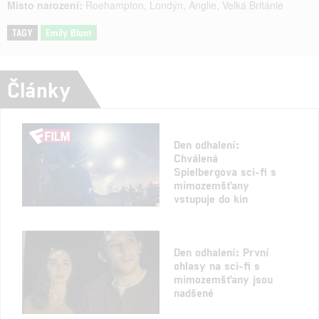
Místo narození:
Roehampton, Londýn, Anglie, Velká Británie
TAGY
Emily Blunt
Články
Den odhalení:
Chválená
Spielbergova sci-fi s
mimozemšťany
vstupuje do kin
Den odhalení: První
ohlasy na sci-fi s
mimozemšťany jsou
nadšené