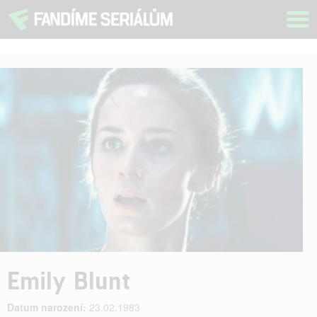
Tog
navi
Emily Blunt
Datum narození:
23.02.1983