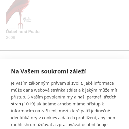
Ďábel nosí Pradu
2006
Na Vašem soukromí záleží
Je Vaším zákonným právem si zvolit, jaké informace
může daná webová stránka sdílet a k jakým může mít
přístup. S Vaším povolením my a
naši partneři třetích
stran (1019)
ukládáme a/nebo máme přístup k
informacím na zařízení, mezi které patří jedinečné
DISKUZE
PŘIHLÁSIT
identifikátory v cookies a datech prohlížení, abychom
REGISTROVAT
mohli shromažďovat a zpracovávat osobní údaje.