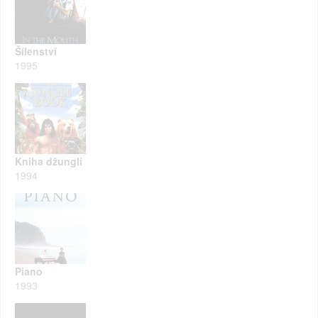
Šílenství
1995
Kniha džunglí
1994
Piano
1993