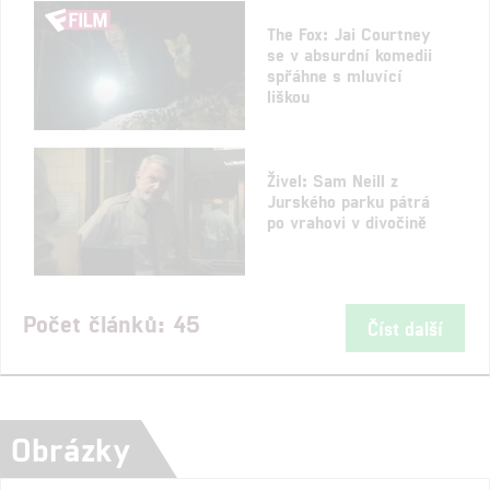
The Fox: Jai Courtney
se v absurdní komedii
spřáhne s mluvící
liškou
Živel: Sam Neill z
Jurského parku pátrá
po vrahovi v divočině
Počet článků: 45
Číst další
Obrázky