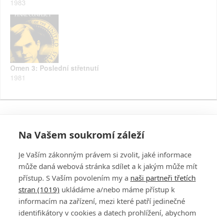
1983
Omen 3: Poslední střetnutí
1981
Na Vašem soukromí záleží
Je Vaším zákonným právem si zvolit, jaké informace
může daná webová stránka sdílet a k jakým může mít
přístup. S Vaším povolením my a
naši partneři třetích
stran (1019)
ukládáme a/nebo máme přístup k
informacím na zařízení, mezi které patří jedinečné
DISKUZE
PŘIHLÁSIT
identifikátory v cookies a datech prohlížení, abychom
REGISTROVAT