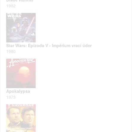
1982
Star Wars: Epizoda V - Impérium vrací úder
1980
Apokalypsa
1979