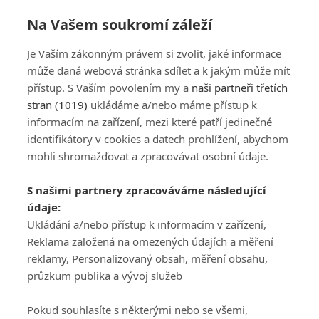
Na Vašem soukromí záleží
Je Vaším zákonným právem si zvolit, jaké informace
může daná webová stránka sdílet a k jakým může mít
přístup. S Vaším povolením my a
naši partneři třetích
stran (1019)
ukládáme a/nebo máme přístup k
informacím na zařízení, mezi které patří jedinečné
DISKUZE
PŘIHLÁSIT
identifikátory v cookies a datech prohlížení, abychom
REGISTROVAT
mohli shromažďovat a zpracovávat osobní údaje.
Šéfredaktorkou webu je
Petr Slavík
, e-mail
serialy@fandimefilmu.cz
S našimi partnery zpracováváme následující
údaje:
Máte-li zájem o inzerci na našem webu napište nám na e-mail
studio@koncal.com
Ukládání a/nebo přístup k informacím v zařízení,
Reklama založená na omezených údajích a měření
Ochrana osobních údajů
|
Zásady používání cookies
|
Pravidla webu
|
reklamy, Personalizovaný obsah, měření obsahu,
Upravit nastavení soukromí
průzkum publika a vývoj služeb
Pokud souhlasíte s některými nebo se všemi,