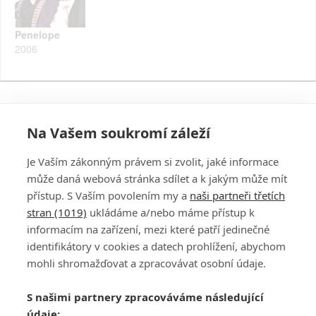
Penelope
2006
Na Vašem soukromí záleží
Je Vaším zákonným právem si zvolit, jaké informace
může daná webová stránka sdílet a k jakým může mít
přístup. S Vaším povolením my a
naši partneři třetích
stran (1019)
ukládáme a/nebo máme přístup k
informacím na zařízení, mezi které patří jedinečné
DISKUZE
PŘIHLÁSIT
identifikátory v cookies a datech prohlížení, abychom
REGISTROVAT
mohli shromažďovat a zpracovávat osobní údaje.
Šéfredaktorkou webu je
Petr Slavík
, e-mail
serialy@fandimefilmu.cz
S našimi partnery zpracováváme následující
údaje: