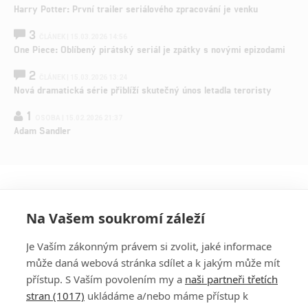
Harry Potter: První trailer seriálového zpracování je venku
3
ČLÁNEK | 15.03.2026 14:56
One Piece: Oblíbený pirátský seriál je zpátky s novými epizodami
2
ČLÁNEK | 15.03.2026 13:24
Nová dramatická série přiblíží skutečný únos letadla teroristy
1
OSOBA | 15.02.2026 21:37
Adam Sandler
Na Vašem soukromí záleží
Je Vaším zákonným právem si zvolit, jaké informace
může daná webová stránka sdílet a k jakým může mít
přístup. S Vaším povolením my a
naši partneři třetích
stran (1017)
ukládáme a/nebo máme přístup k