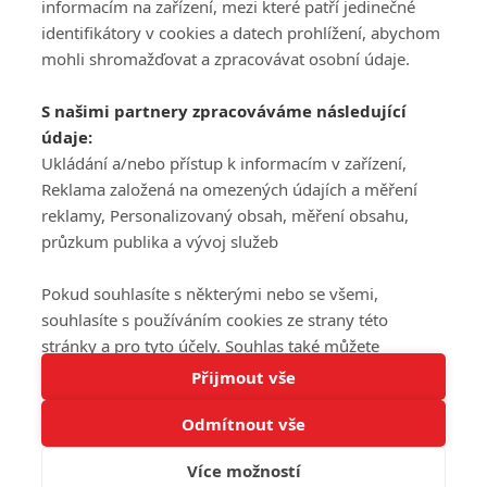
informacím na zařízení, mezi které patří jedinečné
DISKUZE
PŘIHLÁSIT
identifikátory v cookies a datech prohlížení, abychom
REGISTROVAT
mohli shromažďovat a zpracovávat osobní údaje.
Šéfredaktorkou webu je
Petr Slavík
, e-mail
serialy@fandimefilmu.cz
S našimi partnery zpracováváme následující
údaje:
Máte-li zájem o inzerci na našem webu napište nám na e-mail
Ukládání a/nebo přístup k informacím v zařízení,
studio@koncal.com
Reklama založená na omezených údajích a měření
Ochrana osobních údajů
|
Zásady používání cookies
|
Pravidla webu
|
reklamy, Personalizovaný obsah, měření obsahu,
Upravit nastavení soukromí
průzkum publika a vývoj služeb
Pokud souhlasíte s některými nebo se všemi,
souhlasíte s používáním cookies ze strany této
stránky a pro tyto účely. Souhlas také můžete
Tato stránka používá soubory cookies.
odmítnout, ale v takovém případě vám na stránce
Přijmout vše
© 2016 – 2026 FandimeSerialum.cz / All rights reserved /
Více informací
nebudou k dispozici některé personalizované funkce.
Provozovatel webu je Koncal studio s.r.o.
Odmítnout vše
Vaše volby souhlasu se budou vztahovat pouze na
Rozumím
tuto webovou stránku. Vaše nastavení a odvolání
Více možností
souhlasu můžete kdykoli změnit na stránce s
Koncal studio s.r.o., IČO: 03604071, Lýskova 2073/57, Stodůlky, 155