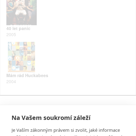
40 let panic
2005
Mám rád Huckabees
2004
Na Vašem soukromí záleží
Je Vaším zákonným právem si zvolit, jaké informace