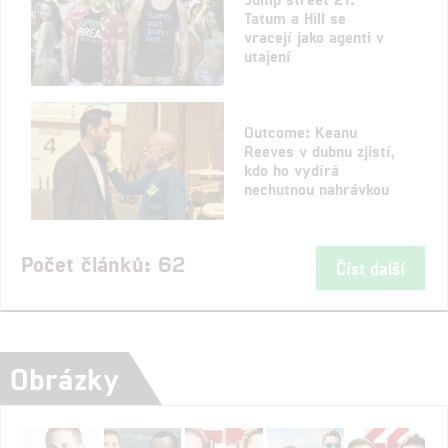
Tatum a Hill se
vracejí jako agenti v
utajení
Outcome: Keanu
Reeves v dubnu zjistí,
kdo ho vydírá
nechutnou nahrávkou
Počet článků: 62
Číst další
Obrázky