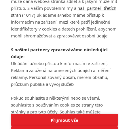
může daná webová stránka sdílet a k jakým může mít
přístup. S Vaším povolením my a
naši partneři třetích
stran (1017)
ukládáme a/nebo máme přístup k
informacím na zařízení, mezi které patří jedinečné
DISKUZE
PŘIHLÁSIT
identifikátory v cookies a datech prohlížení, abychom
REGISTROVAT
mohli shromažďovat a zpracovávat osobní údaje.
Šéfredaktorkou webu je
Petr Slavík
, e-mail
serialy@fandimefilmu.cz
S našimi partnery zpracováváme následující
údaje:
Máte-li zájem o inzerci na našem webu napište nám na e-mail
studio@koncal.com
Ukládání a/nebo přístup k informacím v zařízení,
Reklama založená na omezených údajích a měření
Ochrana osobních údajů
|
Zásady používání cookies
|
Pravidla webu
|
reklamy, Personalizovaný obsah, měření obsahu,
Upravit nastavení soukromí
průzkum publika a vývoj služeb
Pokud souhlasíte s některými nebo se všemi,
souhlasíte s používáním cookies ze strany této
stránky a pro tyto účely. Souhlas také můžete
Tato stránka používá soubory cookies.
odmítnout, ale v takovém případě vám na stránce
Přijmout vše
© 2016 – 2026 FandimeSerialum.cz / All rights reserved /
Více informací
nebudou k dispozici některé personalizované funkce.
Provozovatel webu je Koncal studio s.r.o.