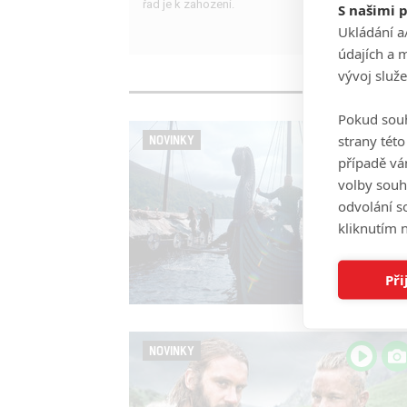
řad je k zahození.
S našimi 
Ukládání a
údajích a 
vývoj služ
Pokud souh
strany tét
NOVINKY
případě vá
volby souh
odvolání s
kliknutím n
Při
NOVINKY