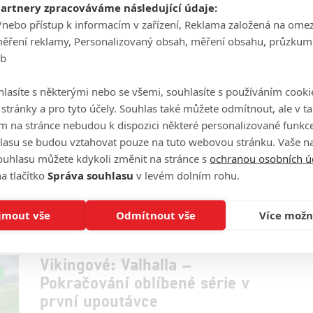
ztrácí dech. Ale fandové zombíků nemusí truchlit,
partnery zpracováváme následující údaje:
existují jiné série, které je zvládnou pobavit.
/nebo přístup k informacím v zařízení, Reklama založená na ome
měření reklamy, Personalizovaný obsah, měření obsahu, průzkum
eb
lasíte s některými nebo se všemi, souhlasíte s používáním cooki
Vikings: Valhalla: Vikinská sága
o stránky a pro tyto účely. Souhlas také můžete odmítnout, ale v 
pokračuje na Netflixu v prvním
m na stránce nebudou k dispozici některé personalizované funkce
teaseru
lasu se budou vztahovat pouze na tuto webovou stránku. Vaše na
ouhlasu můžete kdykoli změnit na stránce s
ochranou osobních ú
0
filmsim
| 29.09.2021 19:45
a tlačítko
Správa souhlasu
v levém dolním rohu.
Netflix vábí na spin-off Vikingů první krvavou
upoutávkou, těšíte se?
jmout vše
Odmítnout vše
Více možn
Vikingové: Valhalla –
Pokračování oblíbené série v
první upoutávce