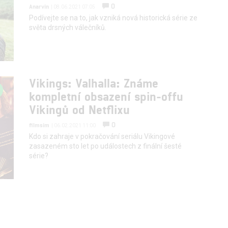
0
Anarvin
| 08.06.2021 07:05
Podívejte se na to, jak vzniká nová historická série ze
světa drsných válečníků.
Vikings: Valhalla: Známe
kompletní obsazení spin-offu
Vikingů od Netflixu
0
filmsim
| 06.02.2021 11:00
Kdo si zahraje v pokračování seriálu Vikingové
zasazeném sto let po událostech z finální šesté
série?