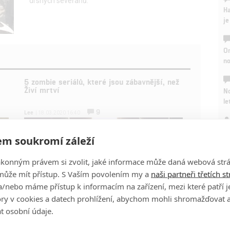
drsných seveřanů.
Ha
je
On
n
5 zombie seriálů, které jsou zábavnější, než
Živí mrtví
No
le
9
Lee
| 18.03.2020 16:40
A
m soukromí záleží
ákonným právem si zvolit, jaké informace může daná webová strá
může mít přístup. S Vaším povolením my a
naši partneři třetích s
/nebo máme přístup k informacím na zařízení, mezi které patří 
tory v cookies a datech prohlížení, abychom mohli shromažďovat 
t osobní údaje.
h
Zlé jazyky tvrdí, že seriál Živí mrtví už nějakou dobu