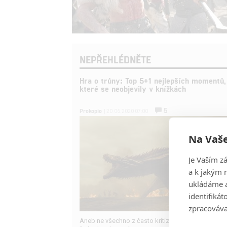
NEPŘEHLÉDNĚTE
Hra o trůny: Top 5+1 nejlepších momentů,
které se neobjevily v knížkách
5
Prokopio
| 20.06.2020 07:00
Na Vaše
Je Vaším z
a k jakým 
ukládáme a
identifiká
zpracováva
Aneb ne všechno z často kritizovaných posledníc