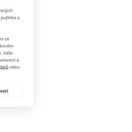
zených
 publika a
es ze
takovém
. Vaše
stavení a
dajů
nebo
ostí