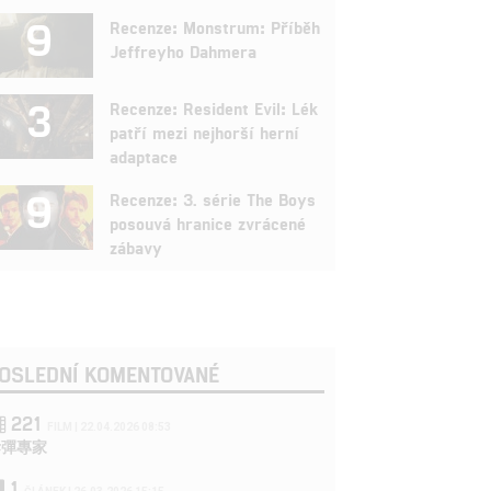
9
Recenze: Monstrum: Příběh
Jeffreyho Dahmera
3
Recenze: Resident Evil: Lék
patří mezi nejhorší herní
adaptace
9
Recenze: 3. série The Boys
posouvá hranice zvrácené
zábavy
OSLEDNÍ KOMENTOVANÉ
221
FILM | 22.04.2026 08:53
拆彈專家
1