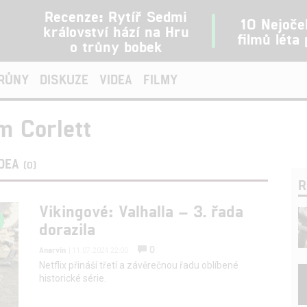
Recenze: Rytíř Sedmi
10 Nejoče
království hází na Hru
filmů léta
o trůny bobek
TRŮNY
DISKUZE
VIDEA
FILMY
m Corlett
IDEA
(0)
R
Vikingové: Valhalla – 3. řada
dorazila
0
Anarvin
| 11.07.2024 22:00
Netflix přináší třetí a závěrečnou řadu oblíbené
historické série.