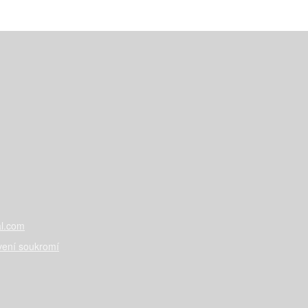
l.com
vení soukromí