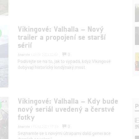
Vikingové: Valhalla – Nový
trailer a propojení se starší
sérií
0
Anarvin
| 20.01.2022 22:02
Podívejte se na to, jak to vypadá, když Vikingové
dobývají historický londýnský most.
Vikingové: Valhalla – Kdy bude
P
nový seriál uvedený a čerstvé
fotky
0
Anarvin
| 15.12.2021 17:30
Seznamte se s novými útrapami další generace