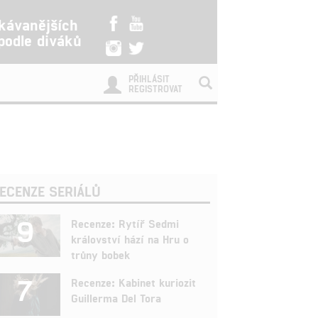
kávanějších
 podle diváků
PŘIHLÁSIT
REGISTROVAT
ECENZE SERIÁLŮ
9
Recenze: Rytíř Sedmi
království hází na Hru o
trůny bobek
7
Recenze: Kabinet kuriozit
Guillerma Del Tora