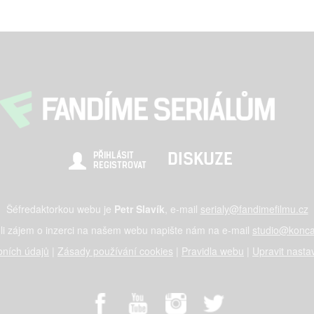
DISKUZE
PŘIHLÁSIT
REGISTROVAT
Šéfredaktorkou webu je
Petr Slavík
, e-mail
serialy@fandimefilmu.cz
li zájem o inzerci na našem webu napište nám na e-mail
studio@konca
ních údajů
|
Zásady používání cookies
|
Pravidla webu
|
Upravit nasta