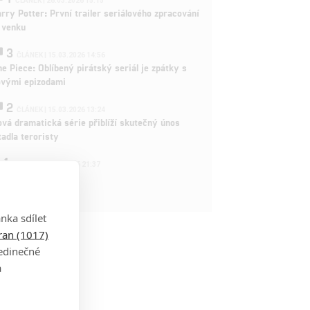
ČLÁNEK | 26.03.2026 15:15
rry Potter: První trailer seriálového zpracování
 venku
3
ČLÁNEK | 15.03.2026 14:56
e Piece: Oblíbený pirátský seriál je zpátky s
ovými epizodami
2
ČLÁNEK | 15.03.2026 13:24
vá dramatická série přiblíží skutečný únos
tadla teroristy
1
OSOBA | 15.02.2026 21:37
dam Sandler
nka sdílet
tran (1017)
jedinečné
a