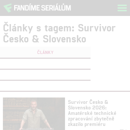
Tog
navi
Články s tagem: Survivor
Česko & Slovensko
ČLÁNKY
FILMY
(0)
OSOBY
(0)
VIDEA
(0)
Survivor Česko &
Slovensko 2026:
Amatérské technické
zpracování zbytečně
zkazilo premiéru