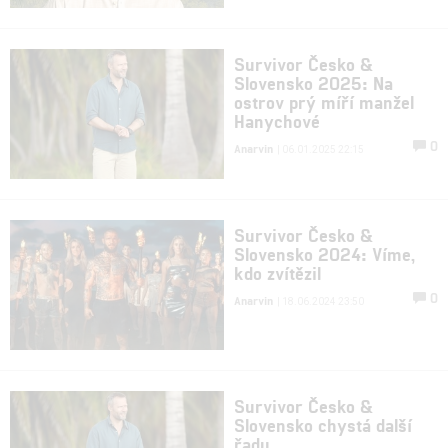
Survivor Česko &
Slovensko 2025: Na
ostrov prý míří manžel
Hanychové
0
Anarvin
| 06.01.2025 22:15
Survivor Česko &
Slovensko 2024: Víme,
kdo zvítězil
0
Anarvin
| 18.06.2024 23:50
Survivor Česko &
Slovensko chystá další
řadu