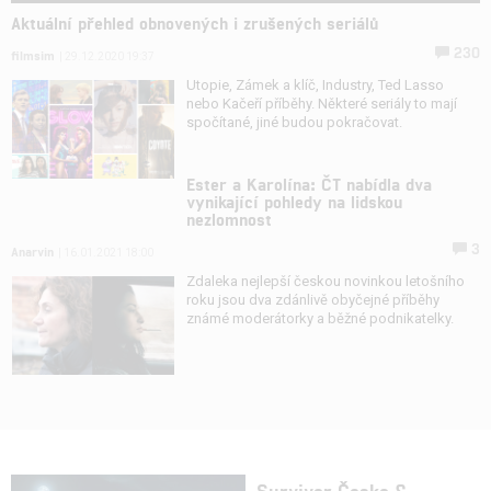
Aktuální přehled obnovených i zrušených seriálů
230
filmsim
| 29.12.2020 19:37
Utopie, Zámek a klíč, Industry, Ted Lasso
nebo Kačeří příběhy. Některé seriály to mají
spočítané, jiné budou pokračovat.
Ester a Karolína: ČT nabídla dva
vynikající pohledy na lidskou
nezlomnost
3
Anarvin
| 16.01.2021 18:00
Zdaleka nejlepší českou novinkou letošního
roku jsou dva zdánlivě obyčejné příběhy
známé moderátorky a běžné podnikatelky.
Survivor Česko &