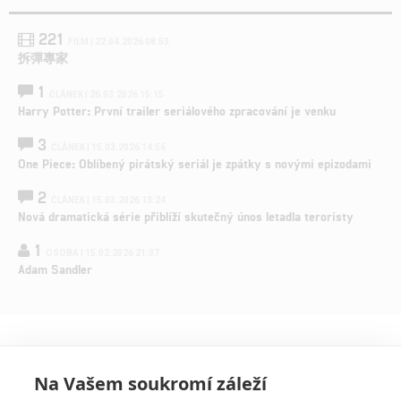
221
FILM | 22.04.2026 08:53
拆彈專家
1
ČLÁNEK | 26.03.2026 15:15
Harry Potter: První trailer seriálového zpracování je venku
3
ČLÁNEK | 15.03.2026 14:56
One Piece: Oblíbený pirátský seriál je zpátky s novými epizodami
2
ČLÁNEK | 15.03.2026 13:24
Nová dramatická série přiblíží skutečný únos letadla teroristy
1
OSOBA | 15.02.2026 21:37
Adam Sandler
Na Vašem soukromí záleží