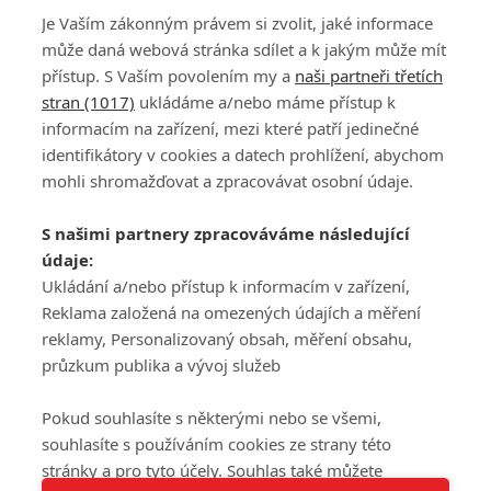
Je Vaším zákonným právem si zvolit, jaké informace
může daná webová stránka sdílet a k jakým může mít
přístup. S Vaším povolením my a
naši partneři třetích
stran (1017)
ukládáme a/nebo máme přístup k
informacím na zařízení, mezi které patří jedinečné
DISKUZE
PŘIHLÁSIT
identifikátory v cookies a datech prohlížení, abychom
REGISTROVAT
mohli shromažďovat a zpracovávat osobní údaje.
Šéfredaktorkou webu je
Petr Slavík
, e-mail
serialy@fandimefilmu.cz
S našimi partnery zpracováváme následující
údaje:
Máte-li zájem o inzerci na našem webu napište nám na e-mail
studio@koncal.com
Ukládání a/nebo přístup k informacím v zařízení,
Reklama založená na omezených údajích a měření
Ochrana osobních údajů
|
Zásady používání cookies
|
Pravidla webu
|
reklamy, Personalizovaný obsah, měření obsahu,
Upravit nastavení soukromí
průzkum publika a vývoj služeb
Pokud souhlasíte s některými nebo se všemi,
souhlasíte s používáním cookies ze strany této
stránky a pro tyto účely. Souhlas také můžete
Tato stránka používá soubory cookies.