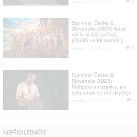
0
Anarvin
| 25.02.2026 23:00
Survivor Česko &
Slovensko 2026: Nová
série právě začíná,
přináší velké novinky
0
Anarvin
| 23.02.2026 21:05
Survivor Česko &
Slovensko 2025:
Vítězství s rozpaky, ale
celá show se dál zlepšuje
1
Anarvin
| 05.06.2025 19:39
NEPŘEHLÉDNĚTE