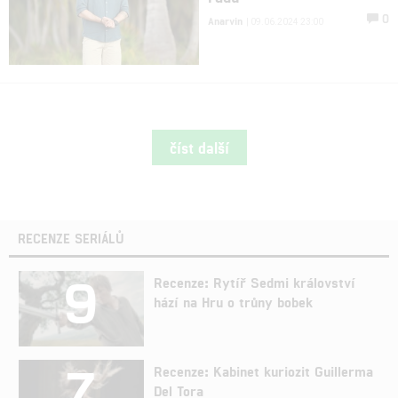
0
Anarvin
| 09.06.2024 23:00
číst další
RECENZE SERIÁLŮ
9
Recenze: Rytíř Sedmi království
hází na Hru o trůny bobek
7
Recenze: Kabinet kuriozit Guillerma
Del Tora