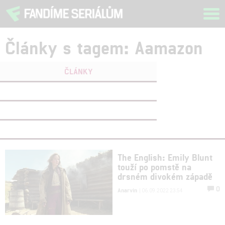
Tog
navi
Články s tagem: Aamazon
ČLÁNKY
FILMY
(0)
OSOBY
(0)
VIDEA
(0)
The English: Emily Blunt
touží po pomstě na
drsném divokém západě
0
Anarvin
| 06.09.2022 23:54