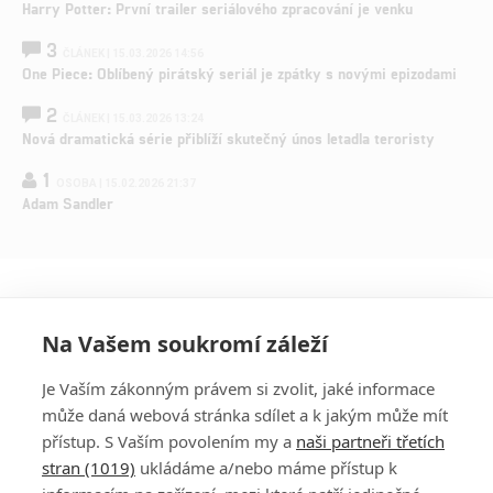
Harry Potter: První trailer seriálového zpracování je venku
3
ČLÁNEK | 15.03.2026 14:56
One Piece: Oblíbený pirátský seriál je zpátky s novými epizodami
2
ČLÁNEK | 15.03.2026 13:24
Nová dramatická série přiblíží skutečný únos letadla teroristy
1
OSOBA | 15.02.2026 21:37
Adam Sandler
Na Vašem soukromí záleží
Je Vaším zákonným právem si zvolit, jaké informace
může daná webová stránka sdílet a k jakým může mít
přístup. S Vaším povolením my a
naši partneři třetích
stran (1019)
ukládáme a/nebo máme přístup k