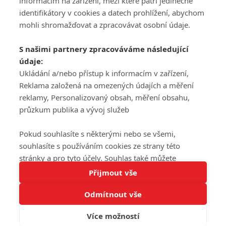
informacím na zařízení, mezi které patří jedinečné
DISKUZE
PŘIHLÁSIT
identifikátory v cookies a datech prohlížení, abychom
REGISTROVAT
mohli shromažďovat a zpracovávat osobní údaje.
Šéfredaktorkou webu je
Petr Slavík
, e-mail
serialy@fandimefilmu.cz
S našimi partnery zpracováváme následující
údaje:
Máte-li zájem o inzerci na našem webu napište nám na e-mail
studio@koncal.com
Ukládání a/nebo přístup k informacím v zařízení,
Reklama založená na omezených údajích a měření
Ochrana osobních údajů
|
Zásady používání cookies
|
Pravidla webu
|
reklamy, Personalizovaný obsah, měření obsahu,
Upravit nastavení soukromí
průzkum publika a vývoj služeb
Pokud souhlasíte s některými nebo se všemi,
souhlasíte s používáním cookies ze strany této
stránky a pro tyto účely. Souhlas také můžete
Tato stránka používá soubory cookies.
odmítnout, ale v takovém případě vám na stránce
Přijmout vše
© 2016 – 2026 FandimeSerialum.cz / All rights reserved /
Více informací
nebudou k dispozici některé personalizované funkce.
Provozovatel webu je Koncal studio s.r.o.
Odmítnout vše
Vaše volby souhlasu se budou vztahovat pouze na
Rozumím
tuto webovou stránku. Vaše nastavení a odvolání
Více možností
Koncal studio s.r.o., IČO: 03604071, Lýskova 2073/57, Stodůlky, 155
souhlasu můžete kdykoli změnit na stránce s