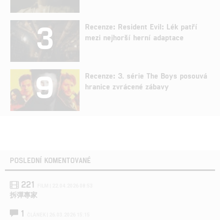
3
Recenze: Resident Evil: Lék patří
mezi nejhorší herní adaptace
9
Recenze: 3. série The Boys posouvá
hranice zvrácené zábavy
POSLEDNÍ KOMENTOVANÉ
221
FILM | 22.04.2026 08:53
拆彈專家
1
ČLÁNEK | 26.03.2026 15:15