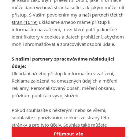
Je Vaším zákonným právem si zvolit, jaké informace
může daná webová stránka sdílet a k jakým může mít
přístup. S Vaším povolením my a
naši partneři třetích
stran (1019)
ukládáme a/nebo máme přístup k
informacím na zařízení, mezi které patří jedinečné
DISKUZE
PŘIHLÁSIT
identifikátory v cookies a datech prohlížení, abychom
REGISTROVAT
mohli shromažďovat a zpracovávat osobní údaje.
Šéfredaktorkou webu je
Petr Slavík
, e-mail
serialy@fandimefilmu.cz
S našimi partnery zpracováváme následující
údaje:
Máte-li zájem o inzerci na našem webu napište nám na e-mail
studio@koncal.com
Ukládání a/nebo přístup k informacím v zařízení,
Reklama založená na omezených údajích a měření
Ochrana osobních údajů
|
Zásady používání cookies
|
Pravidla webu
|
reklamy, Personalizovaný obsah, měření obsahu,
Upravit nastavení soukromí
průzkum publika a vývoj služeb
Pokud souhlasíte s některými nebo se všemi,
souhlasíte s používáním cookies ze strany této
stránky a pro tyto účely. Souhlas také můžete
Tato stránka používá soubory cookies.
odmítnout, ale v takovém případě vám na stránce
Přijmout vše
© 2016 – 2026 FandimeSerialum.cz / All rights reserved /