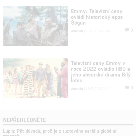
Emmy: Televizní ceny
ovládl historický epos
Šógun
0
Anarvin
| 16.09.2024 23:00
Televizní ceny Emmy v
roce 2022 ovládlo HBO a
jeho absurdní drama Bílý
lotos
0
Anarvin
| 13.09.2022 22:11
NEPŘEHLÉDNĚTE
Lupin: Pět důvodů, proč je z tuctového seriálu globální
megahit