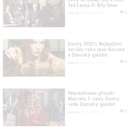
Ted Lasso či Bílý lotos
0
Anarvin
| 13.07.2022 10:31
Emmy 2021: Nejlepšími
seriály roku jsou Koruna
a Dámský gambit
0
Anarvin
| 20.09.2021 16:31
WandaVision přináší
Marvelu 1. ceny Emmy,
vede Dámský gambit
0
Anarvin
| 12.09.2021 16:26