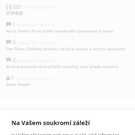
221
FILM | 22.04.2026 08:53
拆彈專家
1
ČLÁNEK | 26.03.2026 15:15
Harry Potter: První trailer seriálového zpracování je venku
3
ČLÁNEK | 15.03.2026 14:56
One Piece: Oblíbený pirátský seriál je zpátky s novými epizodami
2
ČLÁNEK | 15.03.2026 13:24
Nová dramatická série přiblíží skutečný únos letadla teroristy
1
OSOBA | 15.02.2026 21:37
Adam Sandler
Na Vašem soukromí záleží