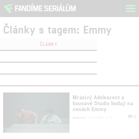
Tog
navi
Články s tagem: Emmy
ČLÁNKY
FILMY
(0)
OSOBY
(0)
VIDEA
(0)
Mrazivý Adolescent a
kousavé Studio bodují na
cenách Emmy
0
Anarvin
| 15.09.2025 23:15