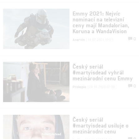
Emmy 2021: Nejvíc
nominací na televizní
ceny mají Mandalorian,
Koruna a WandaVision
0
Anarvin
| 14.07.2021 19:51
Český seriál
#martyisdead vyhrál
mezinárodní cenu Emmy
0
Prokopio
| 24.11.2020 07:00
Český seriál
#martyisdead usiluje o
mezinárodní cenu
0