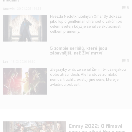
5
Anarvin
| 20.01.2021 14:33
Hvězda Nedotknutelných Omar Sy dokázal
jako lupič gentleman uhranout divákům po
celém světě, i když je seriál ve skutečnosti
celkem průměrný.
5 zombie seriálů, které jsou
zábavnější, než Živí mrtví
9
Lee
| 18.03.2020 16:40
Zlé jazyky tvrdí, že seriál Živí mrtví už nějakou
dobu ztrácí dech. Ale fandové zombíků
nemusí truchlit, existují jiné série, které je
zvládnou pobavit.
Emmy 2022: O filmové
ceny se utkají Boj o moc,