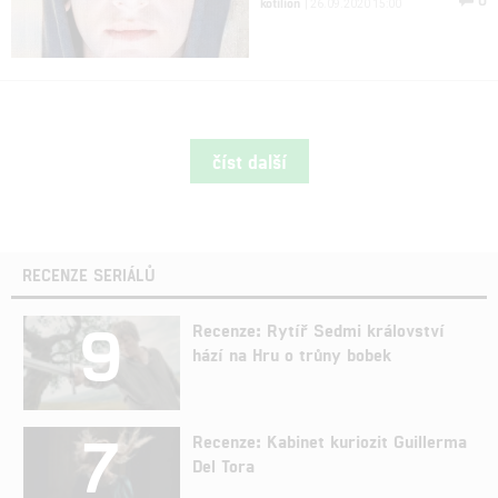
kotilion
| 26.09.2020 15:00
číst další
RECENZE SERIÁLŮ
9
Recenze: Rytíř Sedmi království
hází na Hru o trůny bobek
7
Recenze: Kabinet kuriozit Guillerma
Del Tora