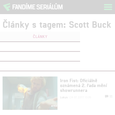
Tog
navi
Články s tagem: Scott Buck
ČLÁNKY
FILMY
(0)
OSOBY
(0)
VIDEA
(0)
Iron Fist: Oficiálně
oznámená 2. řada mění
showrunnera
11
Lukys
| 24.07.2017 13:39