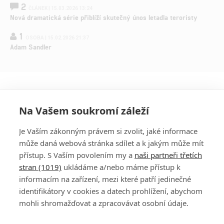
2
ČLÁNEK | 15.03.2026 13:24
Nová dramatická série přiblíží skutečný únos letadla teroristy
1
OSOBA | 15.02.2026 21:37
Adam Sandler
Na Vašem soukromí záleží
Je Vaším zákonným právem si zvolit, jaké informace
může daná webová stránka sdílet a k jakým může mít
přístup. S Vaším povolením my a
naši partneři třetích
stran (1019)
ukládáme a/nebo máme přístup k
informacím na zařízení, mezi které patří jedinečné
DISKUZE
PŘIHLÁSIT
identifikátory v cookies a datech prohlížení, abychom
REGISTROVAT
mohli shromažďovat a zpracovávat osobní údaje.