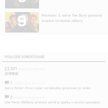
9
Recenze: 3. série The Boys posouvá
hranice zvrácené zábavy
POSLEDNÍ KOMENTOVANÉ
221
FILM | 22.04.2026 08:53
拆彈專家
1
ČLÁNEK | 26.03.2026 15:15
Harry Potter: První trailer seriálového zpracování je venku
3
ČLÁNEK | 15.03.2026 14:56
One Piece: Oblíbený pirátský seriál je zpátky s novými epizodami