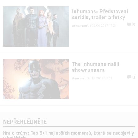
Inhumans: Představení
seriálu, trailer a fotky
6
schonecek
| 02.06.2017 17:24
The Inhumans našli
showrunnera
0
Anarvin
| 07.12.2016 12:01
NEPŘEHLÉDNĚTE
Hra o trůny: Top 5+1 nejlepších momentů, které se neobjevily
v knížkách