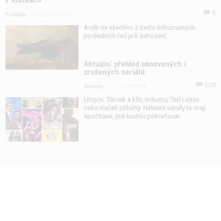
5
Prokopio
| 20.06.2020 07:00
Aneb ne všechno z často kritizovaných
posledních řad je k zahození.
Aktuální přehled obnovených i
zrušených seriálů
230
filmsim
| 29.12.2020 19:37
Utopie, Zámek a klíč, Industry, Ted Lasso
nebo Kačeří příběhy. Některé seriály to mají
spočítané, jiné budou pokračovat.