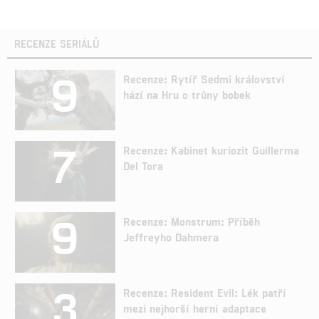
RECENZE SERIÁLŮ
9
Recenze: Rytíř Sedmi království
hází na Hru o trůny bobek
7
Recenze: Kabinet kuriozit Guillerma
Del Tora
9
Recenze: Monstrum: Příběh
Jeffreyho Dahmera
3
Recenze: Resident Evil: Lék patří
mezi nejhorší herní adaptace