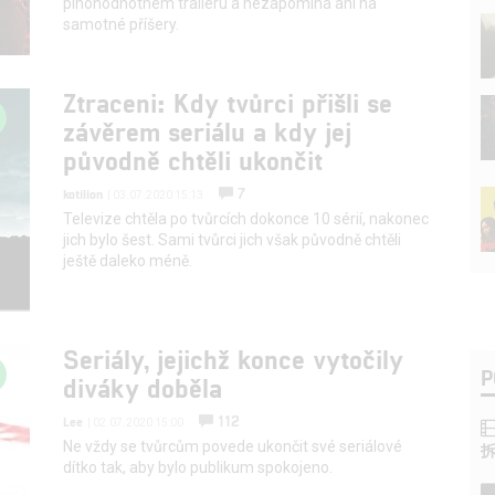
plnohodnotném traileru a nezapomíná ani na
samotné příšery.
Ztraceni: Kdy tvůrci přišli se
závěrem seriálu a kdy jej
původně chtěli ukončit
7
kotilion
| 03.07.2020 15:13
Televize chtěla po tvůrcích dokonce 10 sérií, nakonec
jich bylo šest. Sami tvůrci jich však původně chtěli
ještě daleko méně.
Seriály, jejichž konce vytočily
P
diváky doběla
112
Lee
| 02.07.2020 15:00
Ne vždy se tvůrcům povede ukončit své seriálové
dítko tak, aby bylo publikum spokojeno.