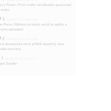
ČLÁNEK | 26.03.2026 15:15
rry Potter: První trailer seriálového zpracování
 venku
3
ČLÁNEK | 15.03.2026 14:56
e Piece: Oblíbený pirátský seriál je zpátky s
ovými epizodami
2
ČLÁNEK | 15.03.2026 13:24
vá dramatická série přiblíží skutečný únos
tadla teroristy
1
OSOBA | 15.02.2026 21:37
dam Sandler