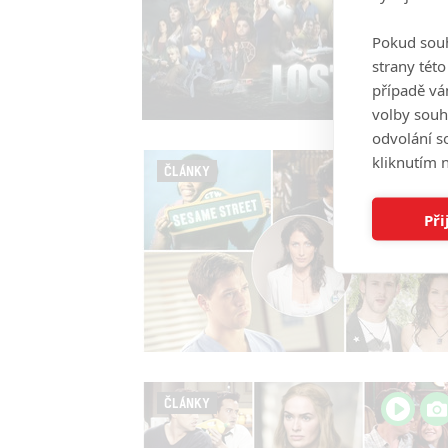
Pokud souh
strany tét
případě vá
volby souh
odvolání s
kliknutím n
ČLÁNKY
Při
ČLÁNKY