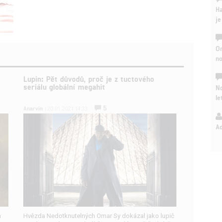
Ha
je
On
n
Lupin: Pět důvodů, proč je z tuctového
seriálu globální megahit
No
le
5
Anarvin
| 20.01.2021 14:33
A
h
Hvězda Nedotknutelných Omar Sy dokázal jako lupič