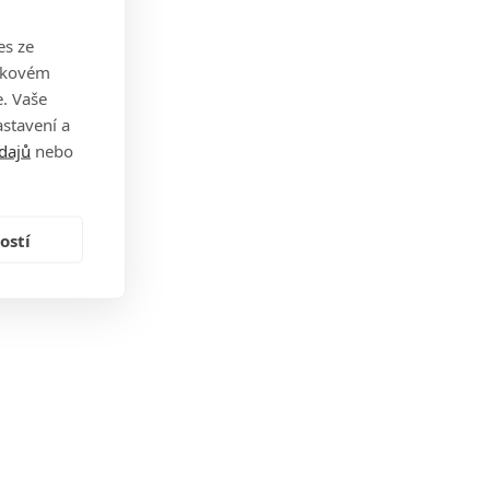
es ze
takovém
. Vaše
stavení a
dajů
nebo
ostí