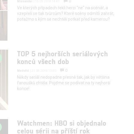
0
Missandei
| 15.09.2018 14:47
Ve kterých případech řekli herci "ne" na scénář, a
vzepřeli se tak tvůrcům? Které scény odmítli zahrát,
potažmo s kým se nechtěli potkat před kamerou?
TOP 5 nejhorších seriálových
konců všech dob
0
Medvěd
| 21.08.2018 13:40
Někdy seriál nedopadne přesně tak, jak by většina
fanoušků chtěla. Pojďme se podívat na ty nejhorší
konce!
Watchmen: HBO si objednalo
celou sérii na příští rok