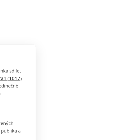
nka sdílet
tran (1017)
jedinečné
a
zených
 publika a