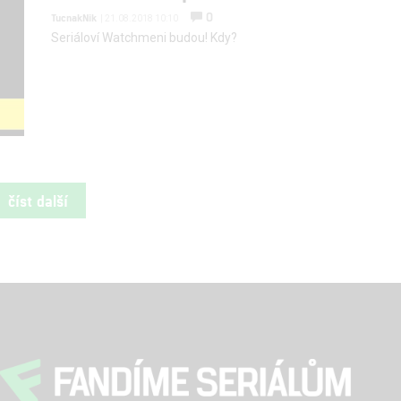
0
TucnakNik
| 21.08.2018 10:10
Seriáloví Watchmeni budou! Kdy?
číst další