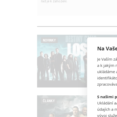
řad je k zahození.
NOVINKY
Na Vaše
Je Vaším z
a k jakým 
ukládáme a
identifiká
zpracováva
S našimi 
ČLÁNKY
Ukládání a
údajích a 
vývoj služ