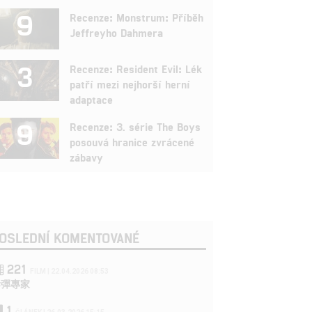
9
Recenze: Monstrum: Příběh
Jeffreyho Dahmera
3
Recenze: Resident Evil: Lék
patří mezi nejhorší herní
adaptace
9
Recenze: 3. série The Boys
posouvá hranice zvrácené
zábavy
OSLEDNÍ KOMENTOVANÉ
221
FILM | 22.04.2026 08:53
拆彈專家
1