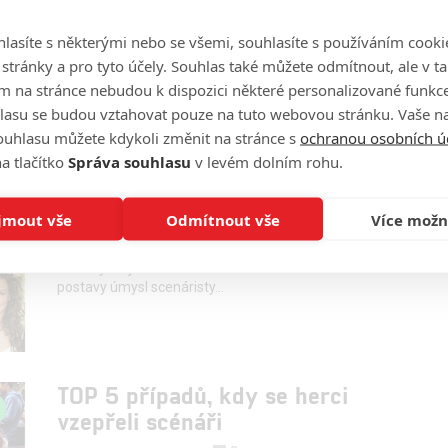
Co se týká obnovy, patří seriál Ztraceni (Lost) mezi
nejdiskutovanější projekty.
lasíte s některými nebo se všemi, souhlasíte s používáním cooki
o stránky a pro tyto účely. Souhlas také můžete odmítnout, ale v 
m na stránce nebudou k dispozici některé personalizované funkce
lasu se budou vztahovat pouze na tuto webovou stránku. Vaše na
ouhlasu můžete kdykoli změnit na stránce s
ochranou osobních ú
TOP 6 podivných důvodů, které
a tlačítko
Správa souhlasu
v levém dolním rohu.
stály za náhlým vyškrtnutím
herců ze scénáře
jmout vše
Odmítnout vše
Více možn
0
Missandei
| 26.10.2018 13:19
Ne vždy stojí za koncem vaší oblíbené seriálové
postavy úmysl scenáristy...
TOP 5 případů, kdy se herci
vzepřeli scénáři