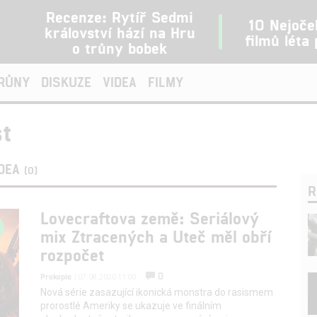
Recenze: Rytíř Sedmi
10 Nejoče
království hází na Hru
filmů léta
o trůny bobek
TRŮNY
DISKUZE
VIDEA
FILMY
t
IDEA
(0)
R
Lovecraftova země: Seriálový
mix Ztracených a Uteč měl obří
rozpočet
0
Prokopio
| 07.08.2020 11:00
Nová série zasazující ikonická monstra do rasismem
prorostlé Ameriky se ukazuje ve finálním