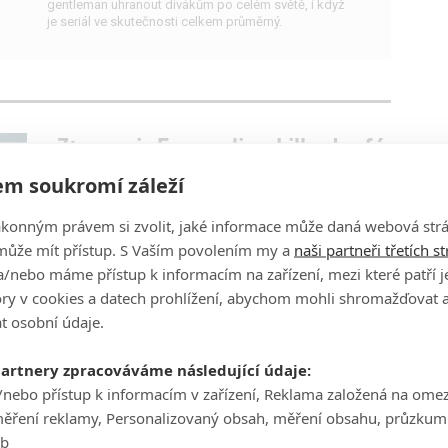
gentleman uhranout divákům po celém světě, i když
je seriál ve skutečnosti celkem průměrný.
Ztraceni: Evengeline Lilly doufá,
že se nedočkáme rebootu
m soukromí záleží
0
Lee
| 10.06.2019 10:47
ákonným právem si zvolit, jaké informace může daná webová strá
Sympatická herečka by rozhodně nebyla nadšená z
oživení seriálu.
může mít přístup. S Vaším povolením my a
naši partneři třetích s
/nebo máme přístup k informacím na zařízení, mezi které patří 
tory v cookies a datech prohlížení, abychom mohli shromažďovat 
t osobní údaje.
partnery zpracováváme následující údaje:
Ztraceni: Stanice ABC otevírá
/nebo přístup k informacím v zařízení, Reklama založená na ome
dveře rebootu
měření reklamy, Personalizovaný obsah, měření obsahu, průzkum
0
Missandei
| 10.02.2019 19:03
eb