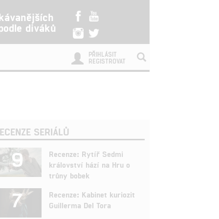
kávanějších
 podle diváků
PŘIHLÁSIT
REGISTROVAT
ECENZE SERIÁLŮ
9
Recenze: Rytíř Sedmi
království hází na Hru o
trůny bobek
7
Recenze: Kabinet kuriozit
Guillerma Del Tora