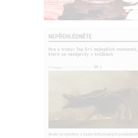
NEPŘEHLÉDNĚTE
Hra o trůny: Top 5+1 nejlepších momentů,
které se neobjevily v knížkách
5
Prokopio
| 20.06.2020 07:00
Aneb ne všechno z často kritizovaných posledníc