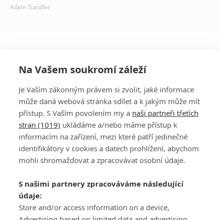
Adam Sandler
Na Vašem soukromí záleží
Je Vaším zákonným právem si zvolit, jaké informace
může daná webová stránka sdílet a k jakým může mít
přístup. S Vaším povolením my a
naši partneři třetích
stran (1019)
ukládáme a/nebo máme přístup k
informacím na zařízení, mezi které patří jedinečné
DISKUZE
PŘIHLÁSIT
identifikátory v cookies a datech prohlížení, abychom
REGISTROVAT
mohli shromažďovat a zpracovávat osobní údaje.
Šéfredaktorkou webu je
Petr Slavík
, e-mail
serialy@fandimefilmu.cz
S našimi partnery zpracováváme následující
údaje:
Máte-li zájem o inzerci na našem webu napište nám na e-mail
Store and/or access information on a device,
studio@koncal.com
Advertising based on limited data and advertising