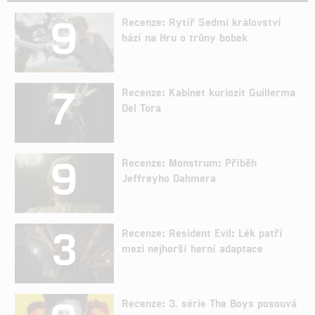
9
Recenze: Rytíř Sedmi království
hází na Hru o trůny bobek
7
Recenze: Kabinet kuriozit Guillerma
Del Tora
9
Recenze: Monstrum: Příběh
Jeffreyho Dahmera
3
Recenze: Resident Evil: Lék patří
mezi nejhorší herní adaptace
Recenze: 3. série The Boys posouvá