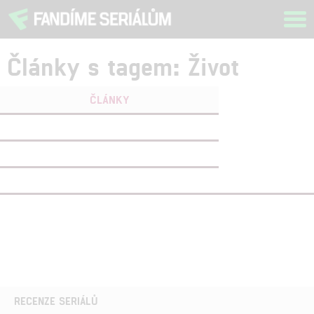
Tog
navi
Články s tagem: Život
ČLÁNKY
FILMY
(1)
OSOBY
(0)
VIDEA
(5)
RECENZE SERIÁLŮ