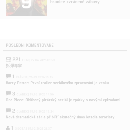
9
hranice zvrácené zábavy
POSLEDNÍ KOMENTOVANÉ
221
FILM | 22.04.2026 08:53
拆彈專家
1
ČLÁNEK | 26.03.2026 15:15
Harry Potter: První trailer seriálového zpracování je venku
3
ČLÁNEK | 15.03.2026 14:56
One Piece: Oblíbený pirátský seriál je zpátky s novými epizodami
2
ČLÁNEK | 15.03.2026 13:24
Nová dramatická série přiblíží skutečný únos letadla teroristy
1
OSOBA | 15.02.2026 21:37