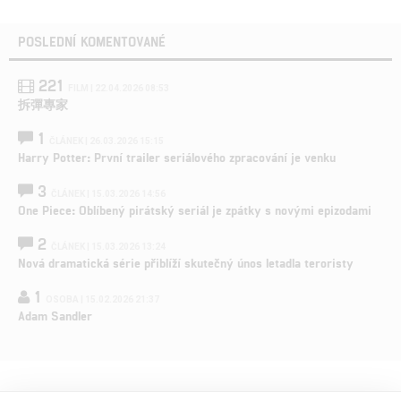
POSLEDNÍ KOMENTOVANÉ
221
FILM | 22.04.2026 08:53
拆彈專家
1
ČLÁNEK | 26.03.2026 15:15
Harry Potter: První trailer seriálového zpracování je venku
3
ČLÁNEK | 15.03.2026 14:56
One Piece: Oblíbený pirátský seriál je zpátky s novými epizodami
2
ČLÁNEK | 15.03.2026 13:24
Nová dramatická série přiblíží skutečný únos letadla teroristy
1
OSOBA | 15.02.2026 21:37
Adam Sandler