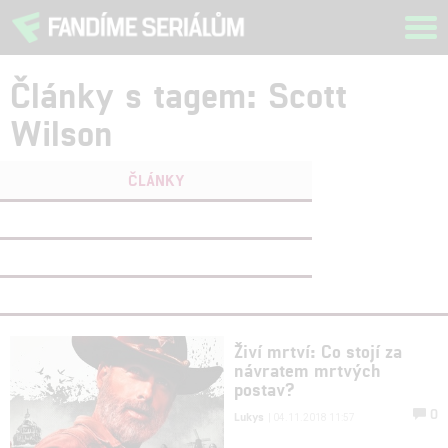
Tog
navi
Články s tagem: Scott
Wilson
ČLÁNKY
FILMY
(0)
OSOBY
(0)
VIDEA
(0)
Živí mrtví: Co stojí za
návratem mrtvých
postav?
0
Lukys
| 04.11.2018 11:57