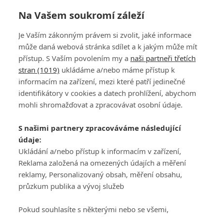
Na Vašem soukromí záleží
Je Vaším zákonným právem si zvolit, jaké informace
může daná webová stránka sdílet a k jakým může mít
přístup. S Vaším povolením my a
naši partneři třetích
stran (1019)
ukládáme a/nebo máme přístup k
informacím na zařízení, mezi které patří jedinečné
DISKUZE
PŘIHLÁSIT
identifikátory v cookies a datech prohlížení, abychom
REGISTROVAT
mohli shromažďovat a zpracovávat osobní údaje.
Šéfredaktorkou webu je
Petr Slavík
, e-mail
serialy@fandimefilmu.cz
S našimi partnery zpracováváme následující
údaje:
Máte-li zájem o inzerci na našem webu napište nám na e-mail
Ukládání a/nebo přístup k informacím v zařízení,
studio@koncal.com
Reklama založená na omezených údajích a měření
Ochrana osobních údajů
|
Zásady používání cookies
|
Pravidla webu
|
reklamy, Personalizovaný obsah, měření obsahu,
Upravit nastavení soukromí
průzkum publika a vývoj služeb
Pokud souhlasíte s některými nebo se všemi,