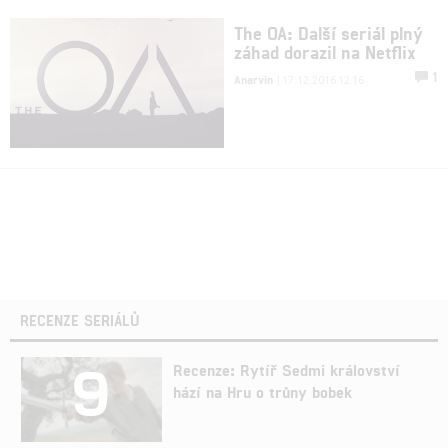
The OA: Další seriál plný
záhad dorazil na Netflix
1
Anarvin
| 17.12.2016 12:16
RECENZE SERIÁLŮ
9
Recenze: Rytíř Sedmi království
hází na Hru o trůny bobek