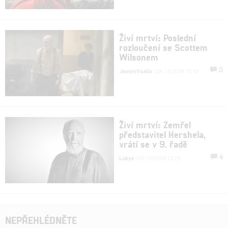
Živí mrtví: Poslední
rozloučení se Scottem
Wilsonem
0
JamesVsalix
| 24.10.2018 12:13
Živí mrtví: Zemřel
představitel Hershela,
vrátí se v 9. řadě
4
Lukys
| 07.10.2018 12:29
NEPŘEHLÉDNĚTE