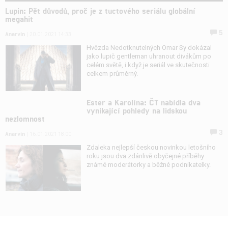
Lupin: Pět důvodů, proč je z tuctového seriálu globální
megahit
5
Anarvin
| 20.01.2021 14:33
Hvězda Nedotknutelných Omar Sy dokázal
jako lupič gentleman uhranout divákům po
celém světě, i když je seriál ve skutečnosti
celkem průměrný.
Ester a Karolína: ČT nabídla dva
vynikající pohledy na lidskou
nezlomnost
3
Anarvin
| 16.01.2021 18:00
Zdaleka nejlepší českou novinkou letošního
roku jsou dva zdánlivě obyčejné příběhy
známé moderátorky a běžné podnikatelky.