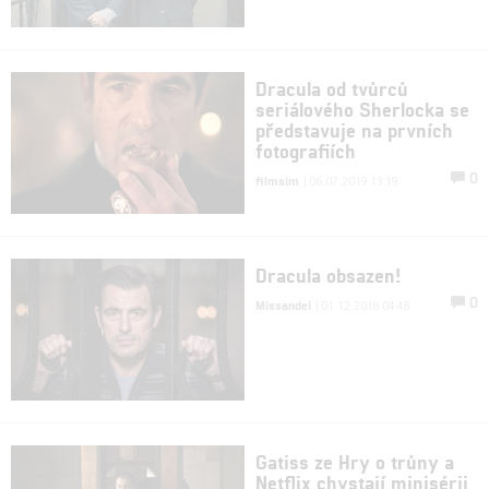
Dracula od tvůrců
seriálového Sherlocka se
představuje na prvních
fotografiích
0
filmsim
| 06.07.2019 13:19
Dracula obsazen!
0
Missandei
| 01.12.2018 04:48
Gatiss ze Hry o trůny a
Netflix chystají minisérii