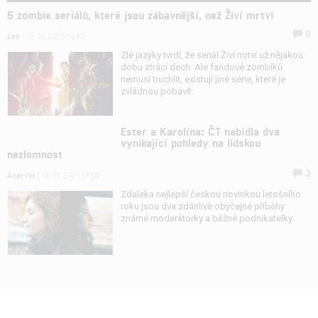
5 zombie seriálů, které jsou zábavnější, než Živí mrtví
9
Lee
| 18.03.2020 16:40
Zlé jazyky tvrdí, že seriál Živí mrtví už nějakou
dobu ztrácí dech. Ale fandové zombíků
nemusí truchlit, existují jiné série, které je
zvládnou pobavit.
Ester a Karolína: ČT nabídla dva
vynikající pohledy na lidskou
nezlomnost
3
Anarvin
| 16.01.2021 18:00
Zdaleka nejlepší českou novinkou letošního
roku jsou dva zdánlivě obyčejné příběhy
známé moderátorky a běžné podnikatelky.