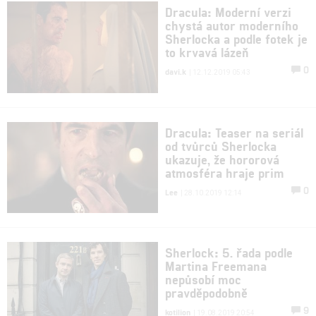
Dracula: Moderní verzi
chystá autor moderního
Sherlocka a podle fotek je
to krvavá lázeň
0
davi.k
| 12.12.2019 05:43
Dracula: Teaser na seriál
od tvůrců Sherlocka
ukazuje, že hororová
atmosféra hraje prim
0
Lee
| 28.10.2019 12:14
Sherlock: 5. řada podle
Martina Freemana
nepůsobí moc
pravděpodobně
9
kotilion
| 19.08.2019 20:54