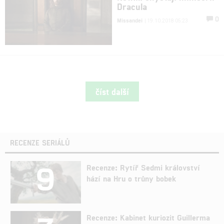
Dracula
0
Missandei
| 19.10.2018 05:23
číst další
RECENZE SERIÁLŮ
9
Recenze: Rytíř Sedmi království
hází na Hru o trůny bobek
Recenze: Kabinet kuriozit Guillerma