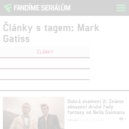
Tog
navi
Články s tagem: Mark
Gatiss
ČLÁNKY
FILMY
(0)
OSOBY
(0)
VIDEA
(0)
Dobrá znamení 2: Známe
obsazení druhé řady
fantasy od Neila Gaimana
1
filmsim
| 27.01.2022 14:43