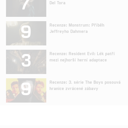
7
Del Tora
9
Recenze: Monstrum: Příběh
Jeffreyho Dahmera
3
Recenze: Resident Evil: Lék patří
mezi nejhorší herní adaptace
9
Recenze: 3. série The Boys posouvá
hranice zvrácené zábavy