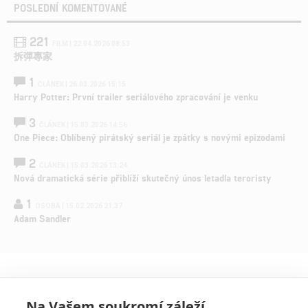
POSLEDNÍ KOMENTOVANÉ
221
FILM | 22.04.2026 08:53
拆彈專家
1
ČLÁNEK | 26.03.2026 15:15
Harry Potter: První trailer seriálového zpracování je venku
3
ČLÁNEK | 15.03.2026 14:56
One Piece: Oblíbený pirátský seriál je zpátky s novými epizodami
2
ČLÁNEK | 15.03.2026 13:24
Nová dramatická série přiblíží skutečný únos letadla teroristy
1
OSOBA | 15.02.2026 21:37
Adam Sandler
Na Vašem soukromí záleží