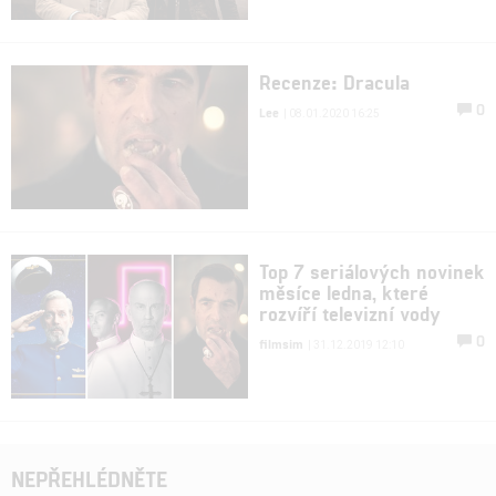
Recenze: Dracula
0
Lee
| 08.01.2020 16:25
Top 7 seriálových novinek
měsíce ledna, které
rozvíří televizní vody
0
filmsim
| 31.12.2019 12:10
NEPŘEHLÉDNĚTE