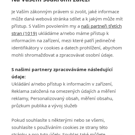
Je Vaším zákonným právem si zvolit, jaké informace
může daná webová stránka sdílet a k jakým může mít
přístup. S Vaším povolením my a
naši partneři třetích
stran (1019)
ukládáme a/nebo máme přístup k
informacím na zařízení, mezi které patří jedinečné
DISKUZE
PŘIHLÁSIT
identifikátory v cookies a datech prohlížení, abychom
REGISTROVAT
mohli shromažďovat a zpracovávat osobní údaje.
Šéfredaktorkou webu je
Petr Slavík
, e-mail
serialy@fandimefilmu.cz
S našimi partnery zpracováváme následující
údaje:
Máte-li zájem o inzerci na našem webu napište nám na e-mail
studio@koncal.com
Ukládání a/nebo přístup k informacím v zařízení,
Reklama založená na omezených údajích a měření
Ochrana osobních údajů
|
Zásady používání cookies
|
Pravidla webu
|
reklamy, Personalizovaný obsah, měření obsahu,
Upravit nastavení soukromí
průzkum publika a vývoj služeb
Pokud souhlasíte s některými nebo se všemi,
souhlasíte s používáním cookies ze strany této
stránky a pro tyto účely. Souhlas také můžete