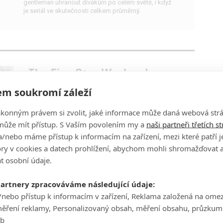
gentleman uhranout divákům po celém světě, i když
je seriál ve skutečnosti celkem průměrný.
The Five Star Weekend:
Jennifer Garner v novém
m soukromí záleží
seriálu trpí po ztrátě manžela
ákonným právem si zvolit, jaké informace může daná webová strá
0
Rudmen
| 08.07.2026 22:40
může mít přístup. S Vaším povolením my a
naši partneři třetích s
Ztrátu nejmilovanějšího pomohou překlenout blízké
přítelkyně. Pusťte si trailer.
/nebo máme přístup k informacím na zařízení, mezi které patří 
tory v cookies a datech prohlížení, abychom mohli shromažďovat 
t osobní údaje.
partnery zpracováváme následující údaje:
Domek v prérii: Netflix přináší
/nebo přístup k informacím v zařízení, Reklama založená na ome
westernovou novinku
měření reklamy, Personalizovaný obsah, měření obsahu, průzkum
0
Rudmen
| 07.07.2026 18:00
eb