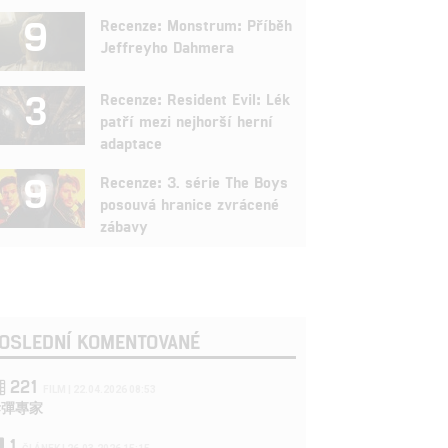
9
Recenze: Monstrum: Příběh
Jeffreyho Dahmera
3
Recenze: Resident Evil: Lék
patří mezi nejhorší herní
adaptace
9
Recenze: 3. série The Boys
posouvá hranice zvrácené
zábavy
OSLEDNÍ KOMENTOVANÉ
221
FILM | 22.04.2026 08:53
拆彈專家
1