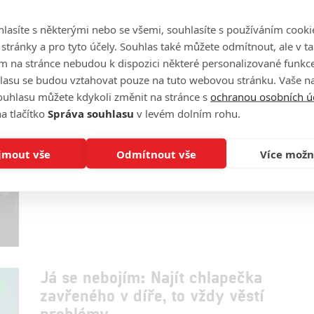
Osidlování divokého západu může začít. Nový seriál
se představuje.
lasíte s některými nebo se všemi, souhlasíte s používáním cooki
o stránky a pro tyto účely. Souhlas také můžete odmítnout, ale v 
m na stránce nebudou k dispozici některé personalizované funkce
lasu se budou vztahovat pouze na tuto webovou stránku. Vaše na
ouhlasu můžete kdykoli změnit na stránce s
ochranou osobních ú
The Westies: Už brzy startuje
a tlačítko
Správa souhlasu
v levém dolním rohu.
nová seriálová gangsterka
jmout vše
Odmítnout vše
Více možn
1
Rudmen
| 06.07.2026 22:03
J.K. Simmons a Titus Welliver vstupují do newyorské
války gangů. Pusťte si trailer, seznamte se.
Já se nebojím: Najít chlapečka
zavřeného v díře, to vždy věstí
problémy