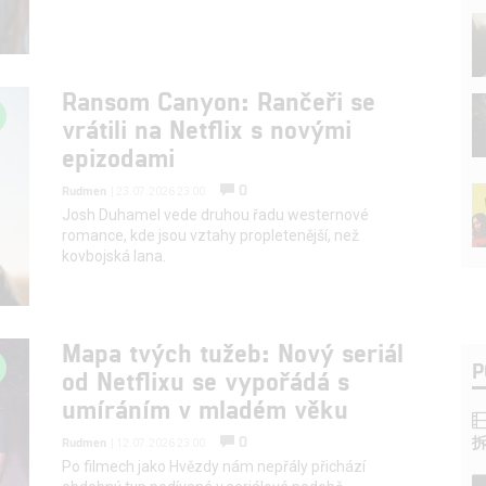
Ransom Canyon: Rančeři se
vrátili na Netflix s novými
epizodami
0
Rudmen
| 23.07.2026 23:00
Josh Duhamel vede druhou řadu westernové
romance, kde jsou vztahy propletenější, než
kovbojská lana.
Mapa tvých tužeb: Nový seriál
P
od Netflixu se vypořádá s
umíráním v mladém věku
0
Rudmen
| 12.07.2026 23:00
Po filmech jako Hvězdy nám nepřály přichází