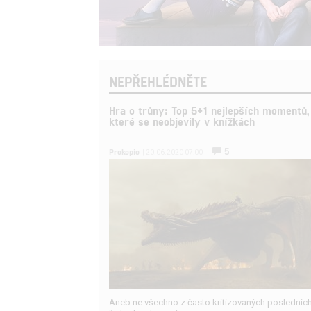
NEPŘEHLÉDNĚTE
Hra o trůny: Top 5+1 nejlepších momentů,
které se neobjevily v knížkách
5
Prokopio
| 20.06.2020 07:00
Aneb ne všechno z často kritizovaných posledníc