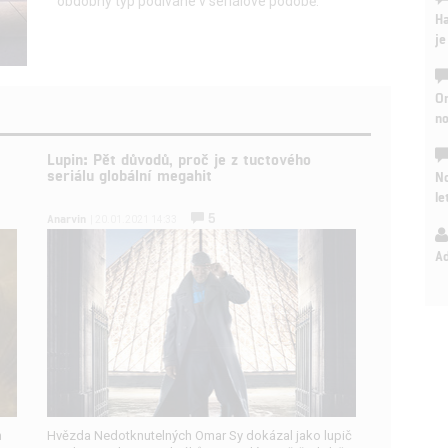
obdobný typ podívané v seriálové podobě.
Ha
je
On
n
Lupin: Pět důvodů, proč je z tuctového
seriálu globální megahit
No
le
5
Anarvin
| 20.01.2021 14:33
A
h
Hvězda Nedotknutelných Omar Sy dokázal jako lupič