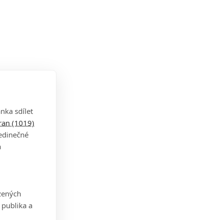
nka sdílet
tran (1019)
jedinečné
a
zených
 publika a