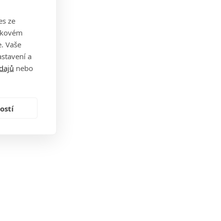
es ze
takovém
. Vaše
stavení a
dajů
nebo
ostí