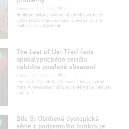
0
Rudmen
| 05.07.2026 23:00
Netflix přináší napínavý seriál, kde chlapec najde
vrstevníka uvězněného v díře. Obává se, že je to
duch, ale pravda je horší.
The Last of Us: Třetí řada
apokalyptického seriálu
nabídne posílené obsazení
0
Rudmen
| 04.07.2026 21:20
Jednu z rolí bylo třeba přeobsadit, přibyly známé
tváře. A nevěřte kachnám, podle kterých se natáčení
zastavilo.
Silo 3: Oblíbená dystopická
série z podzemního bunkru je