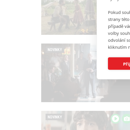
Pokud souh
strany tét
případě vá
volby souh
odvolání s
kliknutím n
NOVINKY
Při
NOVINKY