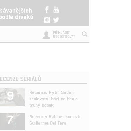
kávanějších
 podle diváků
PŘIHLÁSIT
REGISTROVAT
ECENZE SERIÁLŮ
9
Recenze: Rytíř Sedmi
království hází na Hru o
trůny bobek
7
Recenze: Kabinet kuriozit
Guillerma Del Tora