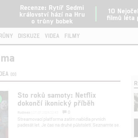
Recenze: Rytíř Sedmi
10 Nejoče
království hází na Hru
filmů léta
o trůny bobek
TRŮNY
DISKUZE
VIDEA
FILMY
ama
IDEA
(0)
R
Sto roků samoty: Netflix
dokončí ikonický příběh
0
Rudmen
| 27.07.2026 22:43
Streamovací platforma zatím nabídla prvních
padesát let. Je čas na druhé půlstoletí. Seznamte se.