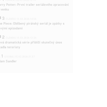
ČLÁNEK | 26.03.2026 15:15
rry Potter: První trailer seriálového zpracování
 venku
3
ČLÁNEK | 15.03.2026 14:56
e Piece: Oblíbený pirátský seriál je zpátky s
ovými epizodami
2
ČLÁNEK | 15.03.2026 13:24
vá dramatická série přiblíží skutečný únos
tadla teroristy
1
OSOBA | 15.02.2026 21:37
dam Sandler