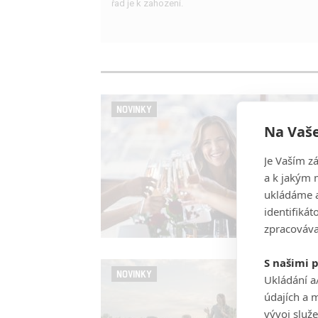
řad je k zahození.
NOVINKY
Na Vaše
Je Vaším z
a k jakým 
ukládáme a
identifiká
zpracováva
S našimi 
NOVINKY
Ukládání a
údajích a 
vývoj služ