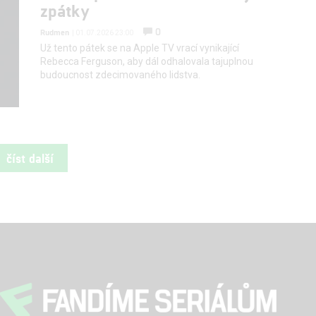
zpátky
0
Rudmen
| 01.07.2026 23:00
Už tento pátek se na Apple TV vrací vynikající
Rebecca Ferguson, aby dál odhalovala tajuplnou
budoucnost zdecimovaného lidstva.
číst další