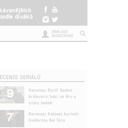
kávanějších
 podle diváků
PŘIHLÁSIT
REGISTROVAT
ECENZE SERIÁLŮ
9
Recenze: Rytíř Sedmi
království hází na Hru o
trůny bobek
7
Recenze: Kabinet kuriozit
Guillerma Del Tora