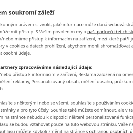
vlastní svět. Je tu nový teaser.
Ha
m soukromí záleží
je
ákonným právem si zvolit, jaké informace může daná webová strá
On
může mít přístup. S Vaším povolením my a
naši partneři třetích s
n
/nebo máme přístup k informacím na zařízení, mezi které patří 
tory v cookies a datech prohlížení, abychom mohli shromažďovat 
Ester a Karolína: ČT nabídla dva vynikající
pohledy na lidskou nezlomnost
t osobní údaje.
No
le
3
Anarvin
| 16.01.2021 18:00
partnery zpracováváme následující údaje:
/nebo přístup k informacím v zařízení, Reklama založená na ome
A
měření reklamy, Personalizovaný obsah, měření obsahu, průzkum
eb
lasíte s některými nebo se všemi, souhlasíte s používáním cooki
o stránky a pro tyto účely. Souhlas také můžete odmítnout, ale v 
m na stránce nebudou k dispozici některé personalizované funkce
lasu se budou vztahovat pouze na tuto webovou stránku. Vaše na
eří
Zdaleka nejlepší českou novinkou letošního roku
ouhlasu můžete kdykoli změnit na stránce s
ochranou osobních ú