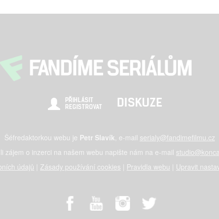
DISKUZE
PŘIHLÁSIT
REGISTROVAT
Šéfredaktorkou webu je
Petr Slavík
, e-mail
serialy@fandimefilmu.cz
li zájem o inzerci na našem webu napište nám na e-mail
studio@konca
ních údajů
|
Zásady používání cookies
|
Pravidla webu
|
Upravit nasta