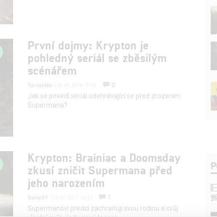
První dojmy: Krypton je
pohledný seriál se zběsilým
scénářem
0
TucnakNik
| 04.04.2018 19:38
Jak se povedl seriál odehrávající se před zrozením
Supermana?
Krypton: Brainiac a Doomsday
P
zkusí zničit Supermana před
jeho narozením
1
DanielFF
| 23.07.2017 16:43
Supermanovi předci zachraňují svou rodinu a svůj