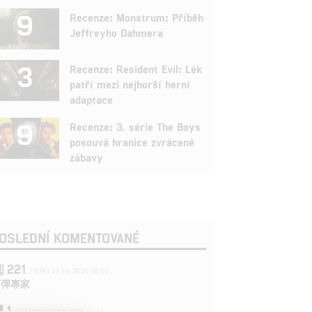
9
Recenze: Monstrum: Příběh
Jeffreyho Dahmera
3
Recenze: Resident Evil: Lék
patří mezi nejhorší herní
adaptace
9
Recenze: 3. série The Boys
posouvá hranice zvrácené
zábavy
OSLEDNÍ KOMENTOVANÉ
221
FILM | 22.04.2026 08:53
拆彈專家
1