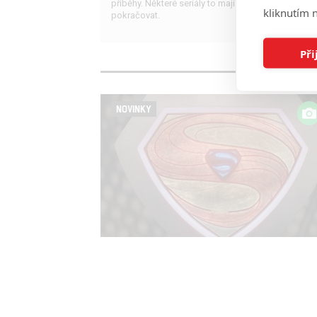
příběhy. Některé seriály to mají spočítané, jiné bu
kliknutím n
pokračovat.
Při
NOVINKY