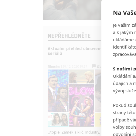
Na Vaše
Je Vaším z
a k jakým 
NEPŘEHLÉDNĚTE
ukládáme a
identifiká
Aktuální přehled obnovených i zrušených
seriálů
zpracováva
230
filmsim
| 29.12.2020 19:37
S našimi 
Ukládání a
údajích a 
vývoj služ
Pokud souh
strany tét
případě vá
volby souh
Utopie, Zámek a klíč, Industry, Ted Lasso nebo Kač
odvolání s