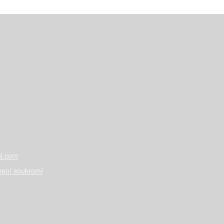
l.com
vení soukromí