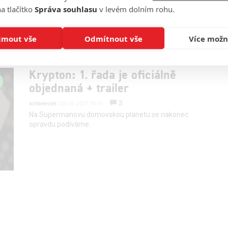
dou
jsou dva zdánlivě obyčejné příběhy známé
a tlačítko
Správa souhlasu
v levém dolním rohu.
moderátorky a běžné podnikatelky.
jmout vše
Odmítnout vše
Více možn
Krypton: 1. řada je oficiálně
objednaná + trailer
3
schonecek
| 25.05.2017 18:15
Na Supermanovu domovskou planetu se nakonec
opravdu podíváme.