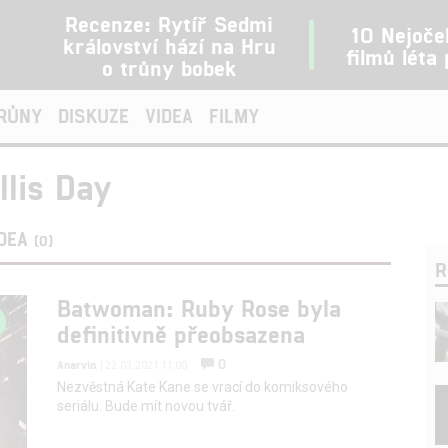
Recenze: Rytíř Sedmi
10 Nejoče
království hází na Hru
filmů léta
o trůny bobek
TRŮNY
DISKUZE
VIDEA
FILMY
lis Day
IDEA
(0)
R
Batwoman: Ruby Rose byla
definitivně přeobsazena
0
Anarvin
| 22.03.2021 11:00
Nezvěstná Kate Kane se vrací do komiksového
seriálu. Bude mít novou tvář.