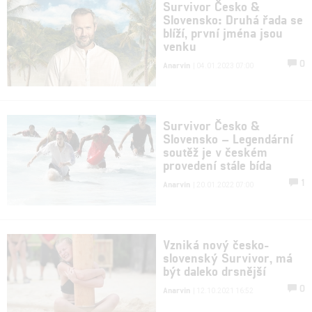
Survivor Česko &
Slovensko: Druhá řada se
blíží, první jména jsou
venku
0
Anarvin
| 04.01.2023 07:00
Survivor Česko &
Slovensko – Legendární
soutěž je v českém
provedení stále bída
1
Anarvin
| 20.01.2022 07:00
Vzniká nový česko-
slovenský Survivor, má
být daleko drsnější
0
Anarvin
| 12.10.2021 16:52