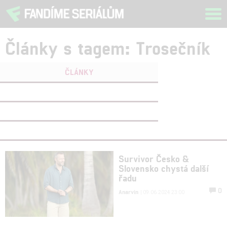
Tog
navi
Články s tagem: Trosečník
ČLÁNKY
FILMY
(1)
OSOBY
(0)
VIDEA
(0)
Survivor Česko &
Slovensko chystá další
řadu
0
Anarvin
| 09.06.2024 23:00