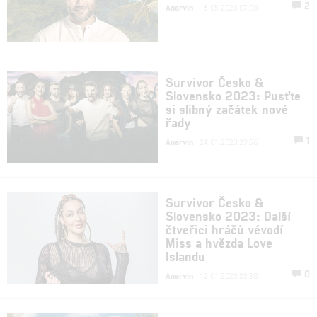
2
Anarvin
| 18.05.2023 07:00
Survivor Česko &
Slovensko 2023: Pusťte
si slibný začátek nové
řady
1
Anarvin
| 24.01.2023 23:56
Survivor Česko &
Slovensko 2023: Další
čtveřici hráčů vévodí
Miss a hvězda Love
Islandu
0
Anarvin
| 12.01.2023 23:30