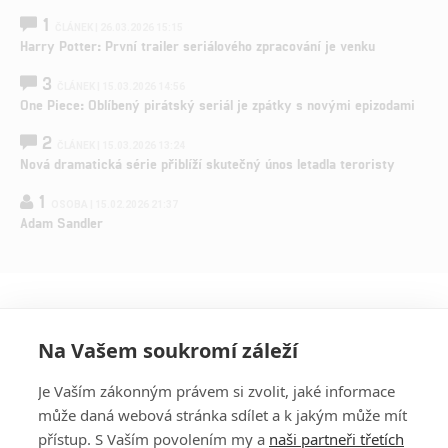
1
ČLÁNEK | 26.03.2026 15:15
Harry Potter: První trailer seriálového zpracování je venku
3
ČLÁNEK | 15.03.2026 14:56
One Piece: Oblíbený pirátský seriál je zpátky s novými epizodami
2
ČLÁNEK | 15.03.2026 13:24
Nová dramatická série přiblíží skutečný únos letadla teroristy
1
OSOBA | 15.02.2026 21:37
Adam Sandler
Na Vašem soukromí záleží
Je Vaším zákonným právem si zvolit, jaké informace
může daná webová stránka sdílet a k jakým může mít
přístup. S Vaším povolením my a
naši partneři třetích