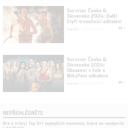
Survivor Česko &
Slovensko 2024: Další
čtyři trosečníci odhaleni
1
Anarvin
| 14.02.2024 23:00
Survivor Česko &
Slovensko 2024:
Obsazení v čele s
Mikýřem odhaleno
1
Anarvin
| 12.02.2024 23:00
NEPŘEHLÉDNĚTE
Hra o trůny: Top 5+1 nejlepších momentů, které se neobjevily
v knížkách