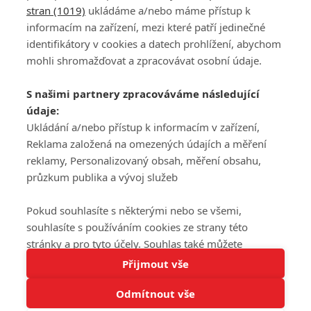
stran (1019)
ukládáme a/nebo máme přístup k
informacím na zařízení, mezi které patří jedinečné
DISKUZE
PŘIHLÁSIT
identifikátory v cookies a datech prohlížení, abychom
REGISTROVAT
mohli shromažďovat a zpracovávat osobní údaje.
Šéfredaktorkou webu je
Petr Slavík
, e-mail
serialy@fandimefilmu.cz
S našimi partnery zpracováváme následující
údaje:
Máte-li zájem o inzerci na našem webu napište nám na e-mail
studio@koncal.com
Ukládání a/nebo přístup k informacím v zařízení,
Reklama založená na omezených údajích a měření
Ochrana osobních údajů
|
Zásady používání cookies
|
Pravidla webu
|
reklamy, Personalizovaný obsah, měření obsahu,
Upravit nastavení soukromí
průzkum publika a vývoj služeb
Pokud souhlasíte s některými nebo se všemi,
souhlasíte s používáním cookies ze strany této
stránky a pro tyto účely. Souhlas také můžete
Tato stránka používá soubory cookies.
odmítnout, ale v takovém případě vám na stránce
Přijmout vše
© 2016 – 2026 FandimeSerialum.cz / All rights reserved /
Více informací
nebudou k dispozici některé personalizované funkce.
Provozovatel webu je Koncal studio s.r.o.
Odmítnout vše
Vaše volby souhlasu se budou vztahovat pouze na
Rozumím
tuto webovou stránku. Vaše nastavení a odvolání