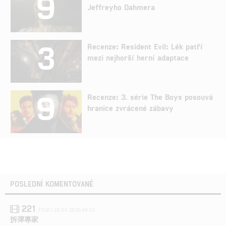
9
Jeffreyho Dahmera
3
Recenze: Resident Evil: Lék patří
mezi nejhorší herní adaptace
9
Recenze: 3. série The Boys posouvá
hranice zvrácené zábavy
POSLEDNÍ KOMENTOVANÉ
221
FILM | 22.04.2026 08:53
拆彈專家