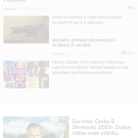
5
Prokopio
| 20.06.2020 07:00
Aneb ne všechno z často kritizovaných
posledních řad je k zahození.
Aktuální přehled obnovených i
zrušených seriálů
230
filmsim
| 29.12.2020 19:37
Utopie, Zámek a klíč, Industry, Ted Lasso
nebo Kačeří příběhy. Některé seriály to mají
spočítané, jiné budou pokračovat.
Survivor Česko &
Slovensko 2023: Známe
vítěze nebo vítězku