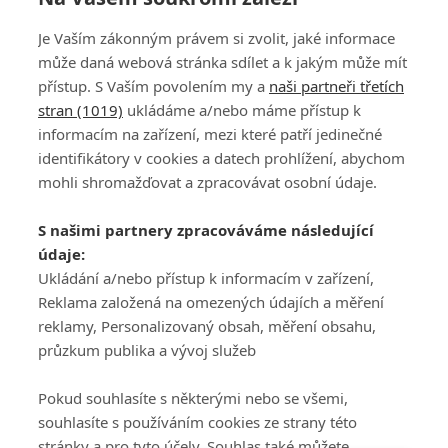
Je Vaším zákonným právem si zvolit, jaké informace
může daná webová stránka sdílet a k jakým může mít
přístup. S Vaším povolením my a
naši partneři třetích
stran (1019)
ukládáme a/nebo máme přístup k
informacím na zařízení, mezi které patří jedinečné
DISKUZE
PŘIHLÁSIT
identifikátory v cookies a datech prohlížení, abychom
REGISTROVAT
mohli shromažďovat a zpracovávat osobní údaje.
Šéfredaktorkou webu je
Petr Slavík
, e-mail
serialy@fandimefilmu.cz
S našimi partnery zpracováváme následující
údaje:
Máte-li zájem o inzerci na našem webu napište nám na e-mail
studio@koncal.com
Ukládání a/nebo přístup k informacím v zařízení,
Reklama založená na omezených údajích a měření
Ochrana osobních údajů
|
Zásady používání cookies
|
Pravidla webu
|
reklamy, Personalizovaný obsah, měření obsahu,
Upravit nastavení soukromí
průzkum publika a vývoj služeb
Pokud souhlasíte s některými nebo se všemi,
souhlasíte s používáním cookies ze strany této
stránky a pro tyto účely. Souhlas také můžete