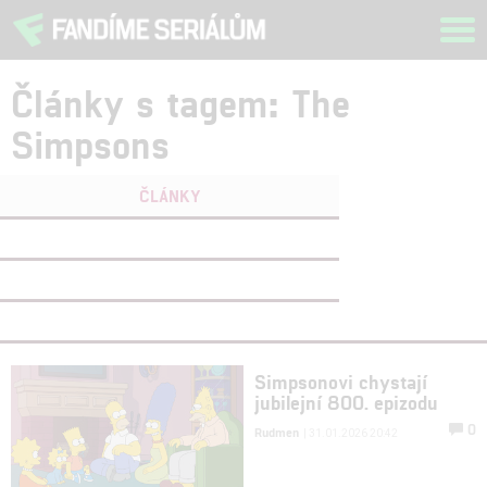
Tog
navi
Články s tagem: The
Simpsons
ČLÁNKY
FILMY
(0)
OSOBY
(0)
VIDEA
(0)
Simpsonovi chystají
jubilejní 800. epizodu
0
Rudmen
| 31.01.2026 20:42