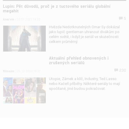
Lupin: Pět důvodů, proč je z tuctového seriálu globální
megahit
5
Anarvin
| 20.01.2021 14:33
Hvězda Nedotknutelných Omar Sy dokázal
jako lupič gentleman uhranout divákům po
celém světě, i když je seriál ve skutečnosti
celkem průměrný.
Aktuální přehled obnovených i
zrušených seriálů
230
filmsim
| 29.12.2020 19:37
Utopie, Zámek a klíč, Industry, Ted Lasso
nebo Kačeří příběhy. Některé seriály to mají
spočítané, jiné budou pokračovat.