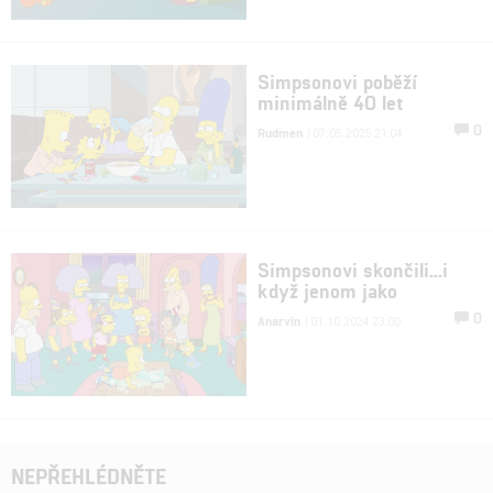
Simpsonovi poběží
minimálně 40 let
0
Rudmen
| 07.05.2025 21:04
Simpsonovi skončili...i
když jenom jako
0
Anarvin
| 01.10.2024 23:00
NEPŘEHLÉDNĚTE