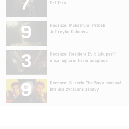
7
Del Tora
9
Recenze: Monstrum: Příběh
Jeffreyho Dahmera
3
Recenze: Resident Evil: Lék patří
mezi nejhorší herní adaptace
9
Recenze: 3. série The Boys posouvá
hranice zvrácené zábavy