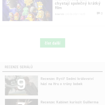
chystají společný krátký
film
0
Anarvin
| 30.06.2021 16:29
číst další
RECENZE SERIÁLŮ
9
Recenze: Rytíř Sedmi království
hází na Hru o trůny bobek
Recenze: Kabinet kuriozit Guillerma