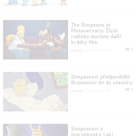
The Simpsons in
Plusaversary: Žlutá
rodinka dostane další
krátký film
0
Anarvin
| 02.11.2021 18:12
Simpsonovi předpověděli
Bransonův let do vesmíru
0
Anarvin
| 16.07.2021 17:39
Simpsonovi a
marvelovský Loki