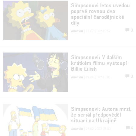
Simpsonovi letos uvedou
poprvé rovnou dva
speciální čarodějnické
díly
0
Anarvin
| 27.07.2022 15:52
Simpsonovi: V dalším
krátkém filmu vystoupí
Billie Eilish
0
Anarvin
| 19.04.2022 16:09
Simpsonovi: Autora mrzí,
že seriál předpověděl
situaci na Ukrajině
4
Anarvin
| 26.02.2022 07:00