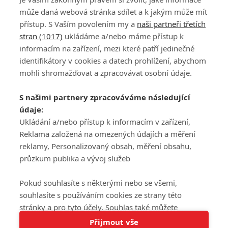
může daná webová stránka sdílet a k jakým může mít
přístup. S Vaším povolením my a
naši partneři třetích
stran (1017)
ukládáme a/nebo máme přístup k
informacím na zařízení, mezi které patří jedinečné
DISKUZE
PŘIHLÁSIT
identifikátory v cookies a datech prohlížení, abychom
REGISTROVAT
mohli shromažďovat a zpracovávat osobní údaje.
Šéfredaktorkou webu je
Petr Slavík
, e-mail
serialy@fandimefilmu.cz
S našimi partnery zpracováváme následující
údaje:
Máte-li zájem o inzerci na našem webu napište nám na e-mail
studio@koncal.com
Ukládání a/nebo přístup k informacím v zařízení,
Reklama založená na omezených údajích a měření
Ochrana osobních údajů
|
Zásady používání cookies
|
Pravidla webu
|
reklamy, Personalizovaný obsah, měření obsahu,
Upravit nastavení soukromí
průzkum publika a vývoj služeb
Pokud souhlasíte s některými nebo se všemi,
souhlasíte s používáním cookies ze strany této
stránky a pro tyto účely. Souhlas také můžete
Tato stránka používá soubory cookies.
odmítnout, ale v takovém případě vám na stránce
Přijmout vše
© 2016 – 2026 FandimeSerialum.cz / All rights reserved /