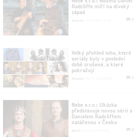
Nebe s.r.o.: Ňouma Daniel
Radcliffe míří na divoký
západ
0
Anarvin
| 04.07.2021 07:00
Velký přehled toho, které
seriály byly v poslední
době zrušené, a které
pokračují
0
filmsim
| 01.11.2020 19:08
Nebe s.r.o.: Ukázka
představuje novou sérii s
Danielem Radcliffem
natáčenou v Česku
0
davi.k
| 10.12.2019 12:30