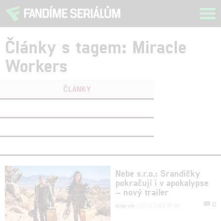
Tog
navi
Články s tagem: Miracle
Workers
ČLÁNKY
FILMY
(0)
OSOBY
(0)
VIDEA
(0)
Nebe s.r.o.: Srandičky
pokračují i v apokalypse
– nový trailer
0
Anarvin
| 10.12.2022 07:00