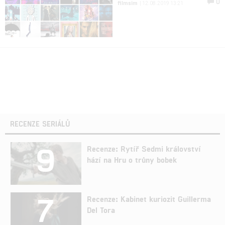
0
filmsim
| 12.08.2019 13:21
RECENZE SERIÁLŮ
9
Recenze: Rytíř Sedmi království
hází na Hru o trůny bobek
7
Recenze: Kabinet kuriozit Guillerma
Del Tora