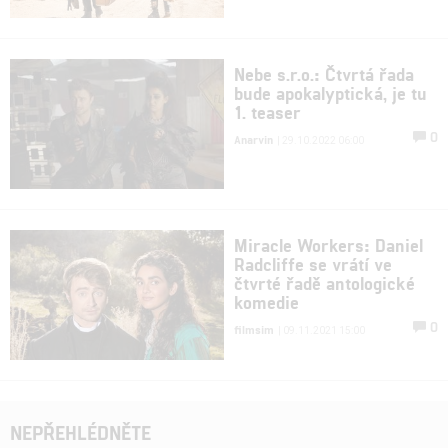
Nebe s.r.o.: Čtvrtá řada
bude apokalyptická, je tu
1. teaser
0
Anarvin
| 29.10.2022 06:00
Miracle Workers: Daniel
Radcliffe se vrátí ve
čtvrté řadě antologické
komedie
0
filmsim
| 09.11.2021 15:00
NEPŘEHLÉDNĚTE