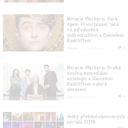
Miracle Workers: Dark
Ages: První teaser láká
na středověké
dobrodružství s Danielem
Radcliffem
0
filmsim
| 22.11.2019 06:00
Miracle Workers: Druhá
sezóna komediální
antologie s Danielem
Radcliffem nabírá
obsazení
0
Lee
| 14.10.2019 08:30
Velký přehled obnovených
seriálů 2019