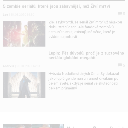
5 zombie seriálů, které jsou zábavnější, než Živí mrtví
9
Lee
| 18.03.2020 16:40
Zlé jazyky tvrdí, že seriál Živí mrtví už nějakou
dobu ztrácí dech. Ale fandové zombíků
nemusí truchlit, existují jiné série, které je
zvládnou pobavit.
Lupin: Pět důvodů, proč je z tuctového
seriálu globální megahit
5
Anarvin
| 20.01.2021 14:33
Hvězda Nedotknutelných Omar Sy dokázal
jako lupič gentleman uhranout divákům po
celém světě, i když je seriál ve skutečnosti
celkem průměrný.