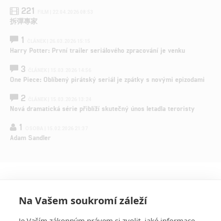
221
FILM | 22.04.2026 08:53
拆彈專家
1
ČLÁNEK | 26.03.2026 15:15
Harry Potter: První trailer seriálového zpracování je venku
3
ČLÁNEK | 15.03.2026 14:56
One Piece: Oblíbený pirátský seriál je zpátky s novými epizodami
2
ČLÁNEK | 15.03.2026 13:24
Nová dramatická série přiblíží skutečný únos letadla teroristy
1
OSOBA | 15.02.2026 21:37
Adam Sandler
Na Vašem soukromí záleží
Je Vaším zákonným právem si zvolit, jaké informace